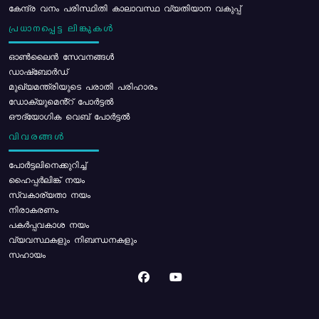
കേന്ദ്ര വനം പരിസ്ഥിതി കാലാവസ്ഥ വ്യതിയാന വകുപ്പ്
പ്രധാനപ്പെട്ട ലിങ്കുകൾ
ഓൺലൈൻ സേവനങ്ങൾ
ഡാഷ്ബോർഡ്
മുഖ്യമന്ത്രിയുടെ പരാതി പരിഹാരം
ഡോക്യുമെൻ്റ് പോർട്ടൽ
ഔദ്യോഗിക വെബ് പോർട്ടൽ
വിവരങ്ങൾ
പോര്‍ട്ടലിനെക്കുറിച്ച്
ഹൈപ്പർലിങ്ക് നയം
സ്വകാര്യതാ നയം
നിരാകരണം
പകർപ്പവകാശ നയം
വ്യവസ്ഥകളും നിബന്ധനകളും
സഹായം