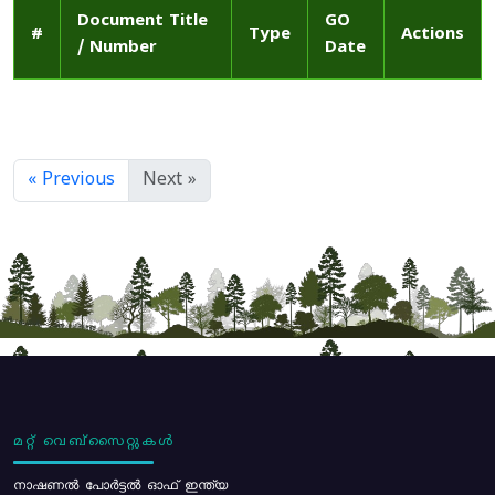
Document Title
GO
#
Type
Actions
/ Number
Date
« Previous
Next »
മറ്റ് വെബ്സൈറ്റുകൾ
നാഷണൽ പോർട്ടൽ ഓഫ് ഇന്ത്യ