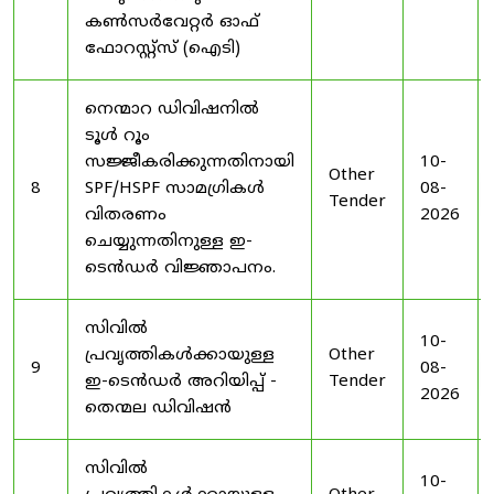
കൺസർവേറ്റർ ഓഫ്
ഫോറസ്റ്റ്സ് (ഐടി)
നെന്മാറ ഡിവിഷനിൽ
ടൂൾ റൂം
സജ്ജീകരിക്കുന്നതിനായി
10-
Other
8
SPF/HSPF സാമഗ്രികൾ
08-
Tender
വിതരണം
2026
ചെയ്യുന്നതിനുള്ള ഇ-
ടെൻഡർ വിജ്ഞാപനം.
സിവിൽ
10-
പ്രവൃത്തികൾക്കായുള്ള
Other
9
08-
ഇ-ടെൻഡർ അറിയിപ്പ് -
Tender
2026
തെന്മല ഡിവിഷൻ
സിവിൽ
10-