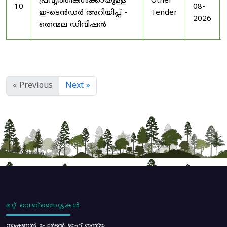
പ്രവൃത്തികൾക്കായുള്ള
Other
10
08-
ഇ-ടെൻഡർ അറിയിപ്പ് -
Tender
2026
തെന്മല ഡിവിഷൻ
« Previous
Next »
മറ്റ് വെബ്സൈറ്റുകൾ
നാഷണൽ പോർട്ടൽ ഓഫ് ഇന്ത്യ