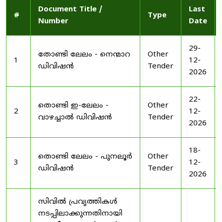
Document Title /
Last
#
Type
Number
Date
29-
തോണ്ടി ലേലം - നെന്മാറ
Other
1
12-
ഡിവിഷൻ
Tender
2026
22-
തൊണ്ടി ഇ-ലേലം -
Other
2
12-
വാഴച്ചാൽ ഡിവിഷൻ
Tender
2026
18-
തൊണ്ടി ലേലം - പുനലൂർ
Other
3
12-
ഡിവിഷൻ
Tender
2026
സിവിൽ പ്രവൃത്തികൾ
നടപ്പിലാക്കുന്നതിനായി