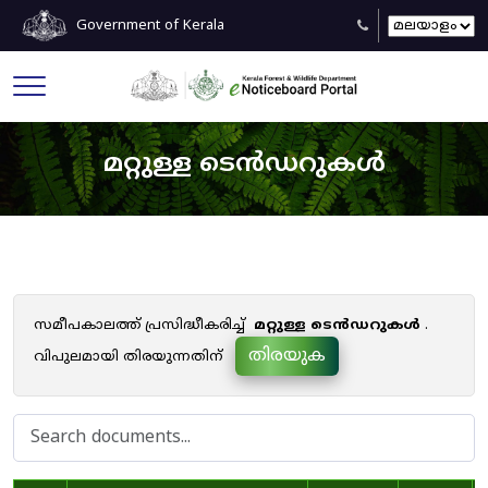
Government of Kerala
മറ്റുള്ള ടെൻഡറുകൾ
സമീപകാലത്ത് പ്രസിദ്ധീകരിച്ച്
മറ്റുള്ള ടെൻഡറുകൾ
.
തിരയുക
വിപുലമായി തിരയുന്നതിന്