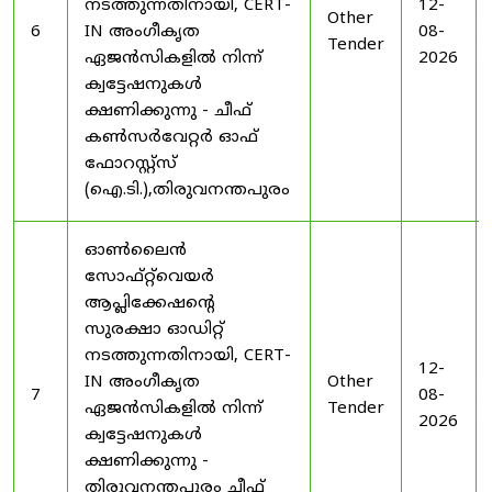
നടത്തുന്നതിനായി, CERT-
12-
Other
6
IN അംഗീകൃത
08-
Tender
ഏജൻസികളിൽ നിന്ന്
2026
ക്വട്ടേഷനുകൾ
ക്ഷണിക്കുന്നു - ചീഫ്
കൺസർവേറ്റർ ഓഫ്
ഫോറസ്റ്റ്സ്
(ഐ.ടി.),തിരുവനന്തപുരം
ഓൺലൈൻ
സോഫ്റ്റ്‌വെയർ
ആപ്ലിക്കേഷന്റെ
സുരക്ഷാ ഓഡിറ്റ്
നടത്തുന്നതിനായി, CERT-
12-
IN അംഗീകൃത
Other
7
08-
ഏജൻസികളിൽ നിന്ന്
Tender
2026
ക്വട്ടേഷനുകൾ
ക്ഷണിക്കുന്നു -
തിരുവനന്തപുരം ചീഫ്