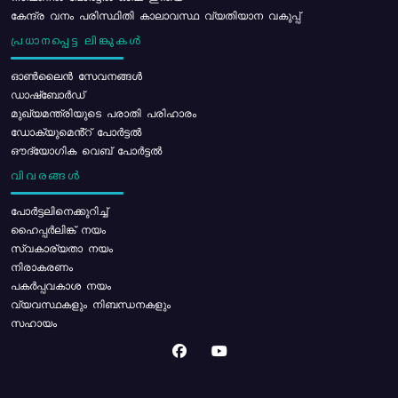
കേന്ദ്ര വനം പരിസ്ഥിതി കാലാവസ്ഥ വ്യതിയാന വകുപ്പ്
പ്രധാനപ്പെട്ട ലിങ്കുകൾ
ഓൺലൈൻ സേവനങ്ങൾ
ഡാഷ്ബോർഡ്
മുഖ്യമന്ത്രിയുടെ പരാതി പരിഹാരം
ഡോക്യുമെൻ്റ് പോർട്ടൽ
ഔദ്യോഗിക വെബ് പോർട്ടൽ
വിവരങ്ങൾ
പോര്‍ട്ടലിനെക്കുറിച്ച്
ഹൈപ്പർലിങ്ക് നയം
സ്വകാര്യതാ നയം
നിരാകരണം
പകർപ്പവകാശ നയം
വ്യവസ്ഥകളും നിബന്ധനകളും
സഹായം