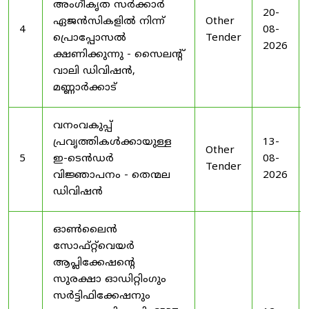
അംഗീകൃത സർക്കാർ
20-
ഏജൻസികളിൽ നിന്ന്
Other
4
08-
പ്രൊപ്പോസൽ
Tender
2026
ക്ഷണിക്കുന്നു - സൈലന്റ്
വാലി ഡിവിഷൻ,
മണ്ണാർക്കാട്
വനംവകുപ്പ്
പ്രവൃത്തികൾക്കായുള്ള
13-
Other
5
ഇ-ടെൻഡർ
08-
Tender
വിജ്ഞാപനം - തെന്മല
2026
ഡിവിഷൻ
ഓൺലൈൻ
സോഫ്റ്റ്‌വെയർ
ആപ്ലിക്കേഷന്റെ
സുരക്ഷാ ഓഡിറ്റിംഗും
സർട്ടിഫിക്കേഷനും