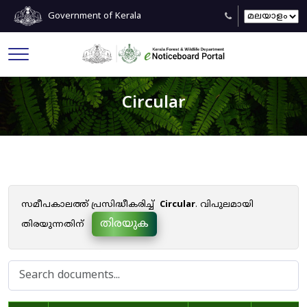
Government of Kerala
Circular
സമീപകാലത്ത് പ്രസിദ്ധീകരിച്ച്
Circular
. വിപുലമായി
തിരയുക
തിരയുന്നതിന്