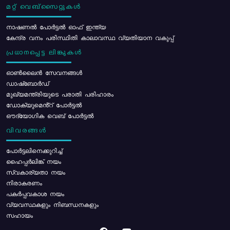
മറ്റ് വെബ്സൈറ്റുകൾ
നാഷണൽ പോർട്ടൽ ഓഫ് ഇന്ത്യ
കേന്ദ്ര വനം പരിസ്ഥിതി കാലാവസ്ഥ വ്യതിയാന വകുപ്പ്
പ്രധാനപ്പെട്ട ലിങ്കുകൾ
ഓൺലൈൻ സേവനങ്ങൾ
ഡാഷ്ബോർഡ്
മുഖ്യമന്ത്രിയുടെ പരാതി പരിഹാരം
ഡോക്യുമെൻ്റ് പോർട്ടൽ
ഔദ്യോഗിക വെബ് പോർട്ടൽ
വിവരങ്ങൾ
പോര്‍ട്ടലിനെക്കുറിച്ച്
ഹൈപ്പർലിങ്ക് നയം
സ്വകാര്യതാ നയം
നിരാകരണം
പകർപ്പവകാശ നയം
വ്യവസ്ഥകളും നിബന്ധനകളും
സഹായം