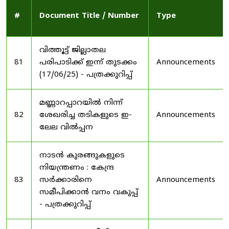
#
Document Title / Number
Type
വിത്തൂട്ട് ജില്ലാതല
81
പരിപാടിക്ക് ഇന്ന് തുടക്കം
Announcements
(17/06/25) - പത്രക്കുറിപ്പ്
മണ്ണാറപ്പാറയിൽ നിന്ന്
82
ശേഖരിച്ച തടികളുടെ ഇ-
Announcements
ലേല വിൽപ്പന
നാടൻ കുരങ്ങുകളുടെ
നിയന്ത്രണം : കേന്ദ്ര
83
സർക്കാരിനെ
Announcements
സമീപിക്കാൻ വനം വകുപ്പ്
- പത്രക്കുറിപ്പ്