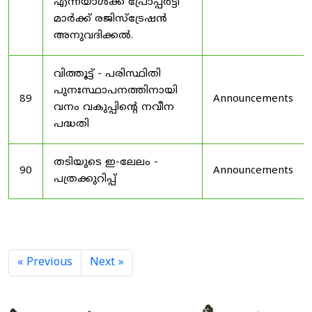
എന്നയാൾക്ക് പ്രോപ്പർട്ടി
മാർക്ക് രജിസ്ട്രേഷൻ
അനുവദിക്കൽ.
വിത്തൂട്ട് - പരിസ്ഥിതി
പുനഃസ്ഥാപനത്തിനായി
89
Announcements
വനം വകുപ്പിന്റെ നവീന
പദ്ധതി
തടിയുടെ ഇ-ലേലം -
90
Announcements
പത്രക്കുറിപ്പ്
« Previous
Next »