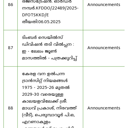
രജിസ്ട്രേഷൻ. ഓർഡർ
86
Announcements
നമ്പർ.KFDDO/22489/2025-
DFOTSKKD/E
തീയതി:06.05.2025
ടിംബർ സെയിൽസ്
ഡിവിഷൻ തടി വിൽപ്പന :
87
Announcements
ഇ - ലേലം ജൂൺ
മാസത്തിൽ - പത്രക്കുറിപ്പ്
കേരള വന ഉൽ‌പന്ന
ട്രാൻസിറ്റ് നിയമങ്ങൾ
1975 - 2025-26 മുതൽ
2029-30 വരെയുള്ള
കാലയളവിലേക്ക് ശ്രീ.
88
മാധവ് പ്രകാശ്, നിരവത്ത്
Announcements
(വീട്), പെരുമ്പാവൂർ പി.ഒ,
എറണാകുളം