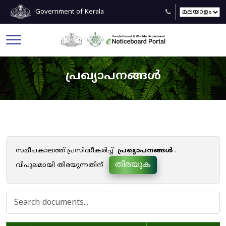
Government of Kerala
പ്രഖ്യാപനങ്ങൾ
സമീപകാലത്ത് പ്രസിദ്ധീകരിച്ച്
പ്രഖ്യാപനങ്ങൾ
.
തിരയുക
വിപുലമായി തിരയുന്നതിന്