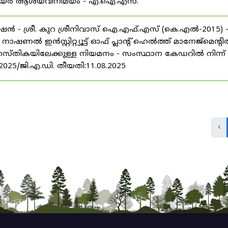
് കരിയർ ആശയവിനിമയം - എ.ഐ.എസ്.
ൻ - ശ്രീ. കുറ ശ്രീനിവാസ് ഐ.എഫ്.എസ് (കെ.എൽ-2015) 
ൽ ഇൻസ്റ്റിറ്റ്യൂട്ട് ഓഫ് പ്ലാന്റ് ഹെൽത്ത് മാനേജ്‌മെന്റ
 തസ്തികയിലേക്കുള്ള നിയമനം - സംസ്ഥാന കേഡറിൽ നിന്ന്
/2025/ജി.എ.ഡി. തീയതി:11.08.2025
‹