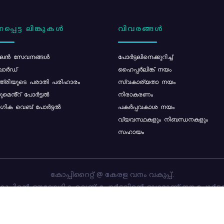
പ്പെട്ട ലിങ്കുകൾ
വിവരങ്ങൾ
ൻ സേവനങ്ങൾ
പോര്‍ട്ടലിനെക്കുറിച്ച്
ോർഡ്
ഹൈപ്പർലിങ്ക് നയം
്ത്രിയുടെ പരാതി പരിഹാരം
സ്വകാര്യതാ നയം
മെൻ്റ് പോർട്ടൽ
നിരാകരണം
ിക വെബ് പോർട്ടൽ
പകർപ്പവകാശ നയം
വ്യവസ്ഥകളും നിബന്ധനകളും
സഹായം
കോപ്പിറൈറ്റ് @ കേരള വനം വകുപ്പ്.
പ്പിന്റെ ഔദ്യോഗിക വെബ്-പോർട്ടലിന്റെ ഭാഗമാണ് ഈ പോർട്ട
ത്തിന്റെ ഉടമസ്ഥാവകാശം കേരള വനം വകുപ്പിനാണ്. പോർട്ടൽ 
ചെയ്തിട്ടുള്ളത്
സി-ഡിറ്റ്
ആണ്.