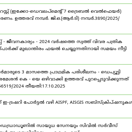
റസ്റ്റ് (ഇക്കോ-ഡെവലപ്മെന്റ് 7 ട്രൈബൽ വെൽഫെയർ)
ണം. ഉത്തരവ് നമ്പർ. ജി.ഒ.(ആർ.ടി) നമ്പർ.3890/2025/
 - ജീവനകാര്യം - 2024 വർഷത്തെ സ്വത്ത് വിവര പത്രിക
പാർക്ക് മുഖാന്തിരം ഫയൽ ചെയ്യുന്നതിനായി സമയം നീട്ടി
ീസർമാരുടെ 3 മാസത്തെ പ്രാഥമിക പരിശീലനം - ഡെപ്യൂട്ടി
രമേശൻ കെ - യെ ഒഴിവാക്കി ഉത്തരവ് പുറപ്പെടുവിക്കുന്നത്
-56519/2024 തീയതി:17.10.2025
് ഇ-ട്രഷറി പോർട്ടൽ വഴി AISPF, AISGIS സബ്‌സ്‌ക്രിപ്‌ഷനുക
 ഡെഡ്രാഡൂണിൽ സായുധ സേനയും സിവിൽ സർവീസ്