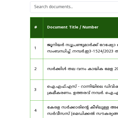
#
Document Title / Number
ജൂനിയർ സൂപ്രണ്ടുമാർക്ക് റേഷ്യോ 
1
സംബന്ധിച്ച് .നമ്പർ.ഇ3-1524/2023 
2
സർക്കിൾ തല വനം കായിക മേള 2025
ഐ.എഫ്.എസ് - റാന്നിയിലെ ഡിവി
3
ക്രമീകരണം. ഉത്തരവ് നമ്പർ. ഐ.എഫ
കേരള സർക്കാരിന്റെ കീഴിലുള്ള അഖ
4
സർവീസസ് (മെഡിക്കൽ സൗകര്യങ്ങൾ) 