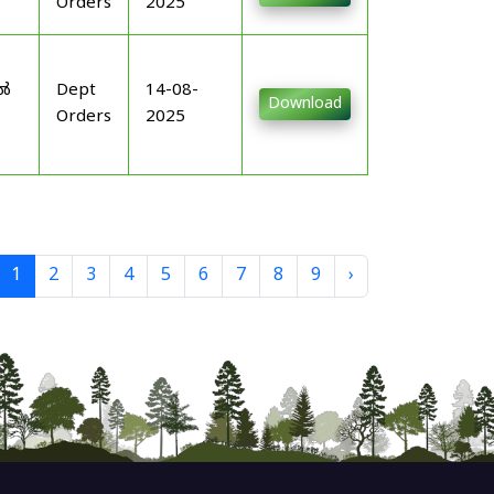
Orders
2025
-
ിൽ
Dept
14-08-
Download
Orders
2025
1
2
3
4
5
6
7
8
9
›