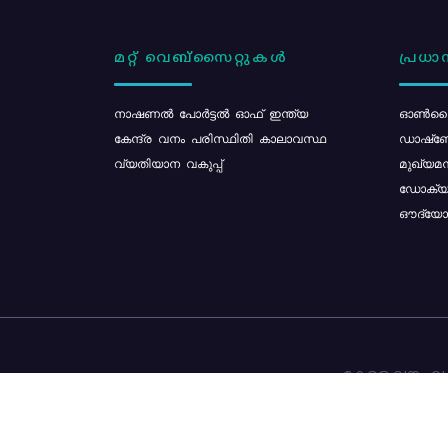
മറ്റ് വെബ്സൈറ്റുകൾ
പ്രധാന
നാഷണൽ പോർട്ടൽ ഓഫ് ഇന്ത്യ
ഓൺലൈ
കേന്ദ്ര വനം പരിസ്ഥിതി കാലാവസ്ഥ
ഡാഷ്ബ
വ്യതിയാന വകുപ്പ്
മുഖ്യമന
ഡോക്യു
ഔദ്യോഗ
കേരള വനം വകു
ഉള്ളടക്ക