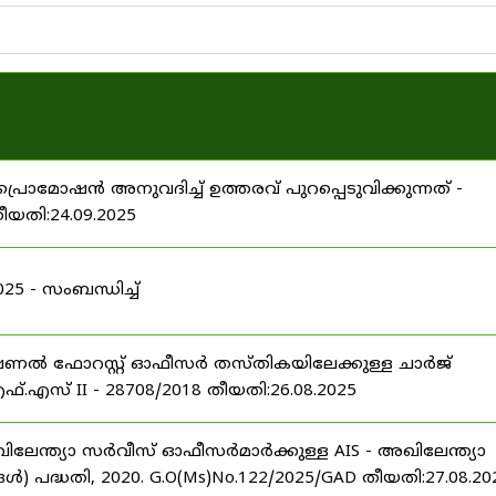
പ്രൊമോഷൻ അനുവദിച്ച് ഉത്തരവ് പുറപ്പെടുവിക്കുന്നത് -
തീയതി:24.09.2025
 - സംബന്ധിച്ച്
ഷണൽ ഫോറസ്റ്റ് ഓഫീസർ തസ്തികയിലേക്കുള്ള ചാർജ്
്.എസ് II - 28708/2018 തീയതി:26.08.2025
ിലേന്ത്യാ സർവീസ് ഓഫീസർമാർക്കുള്ള AIS - അഖിലേന്ത്യാ
പദ്ധതി, 2020. G.O(Ms)No.122/2025/GAD തീയതി:27.08.20