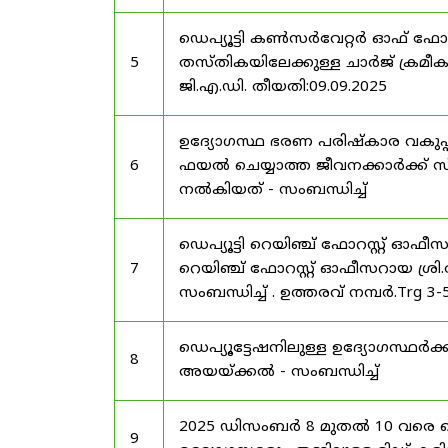
ഡെപ്യൂട്ടി കൺസർവേറ്റർ ഓഫ് ഫോ
5
തസ്തികയിലേക്കുള്ള ചാർജ് ക്രമീകര
ജി.എ.ഡി. തീയതി:09.09.2025
ഉദ്യോഗസ്ഥ ഭരണ പരിഷ്കാര വകുപ്പ്
6
ഫയൽ ചെയ്യാത്ത ജീവനക്കാർക്ക് സ്
നൽകിയത് - സംബന്ധിച്ച്
ഡെപ്യൂട്ടി റെയിഞ്ച് ഫോറസ്റ്റ് ഓഫ
7
റെയിഞ്ച് ഫോറസ്റ്റ് ഓഫീസറായ ശ്രി.
സംബന്ധിച്ച് . ഉത്തരവ് നമ്പർ.Trg 3
ഡെപ്യൂട്ടേഷനിലുള്ള ഉദ്യോഗസ്ഥർക്ക
8
അയയ്ക്കൽ - സംബന്ധിച്ച്
2025 ഡിസംബർ 8 മുതൽ 10 വരെ
9