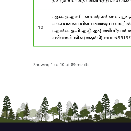
ഉദ്യോഗസ്ഥരും തമ്മിലുള്ള മിഡ
എ.ഐ.എസ് - സെൻട്രൽ ഡെപ്യൂട്ടേഷ
ഹൈദരാബാദിലെ രാജേന്ദ്ര നഗറിൽ നാഷണ
10
(എൻ.ഐ.പി.എച്ച്.എം) രജിസ്ട്രാർ
ഒഴിവായി. ജി.ഒ.(ആർ.ടി) നമ്പർ.3519
Showing
1
to
10
of
89
results