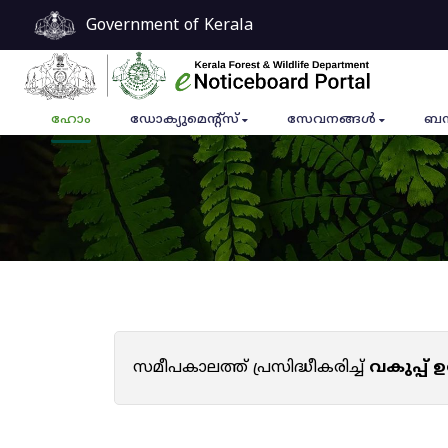
Government of Kerala
ഹോം
ഡോക്യുമെൻ്റ്സ്
സേവനങ്ങൾ
ബന
സമീപകാലത്ത് പ്രസിദ്ധീകരിച്ച്
വകുപ്പ്