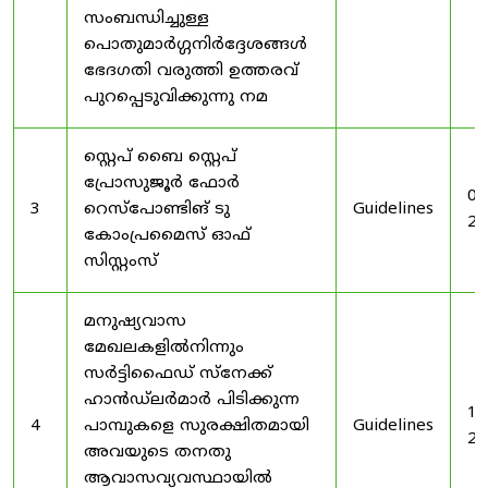
സംബന്ധിച്ചുള്ള
പൊതുമാർഗ്ഗനിർദ്ദേശങ്ങൾ
ഭേദഗതി വരുത്തി ഉത്തരവ്
പുറപ്പെടുവിക്കുന്നു നമ
സ്റ്റെപ് ബൈ സ്റ്റെപ്
പ്രോസുജൂർ ഫോർ
03
3
റെസ്‌പോണ്ടിങ് ടു
Guidelines
20
കോംപ്രമൈസ് ഓഫ്
സിസ്റ്റംസ്
മനുഷ്യവാസ
മേഖലകളിൽനിന്നും
സർട്ടിഫൈഡ് സ്നേക്ക്
ഹാൻഡ്‌ലർമാർ പിടിക്കുന്ന
19
4
പാമ്പുകളെ സുരക്ഷിതമായി
Guidelines
20
അവയുടെ തനതു
ആവാസവ്യവസ്ഥായിൽ