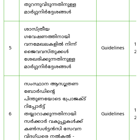
തുറന്നുവിടുന്നതിനുള്ള
മാർഗ്ഗനിർദ്ദേശങ്ങൾ
ശാസ്ത്രീയ
ഗവേഷണത്തിനായി
വനമേഖലകളിൽ നിന്ന്
19
5
Guidelines
ജൈവവസ്തുക്കൾ
20
ശേഖരിക്കുന്നതിനുള്ള
മാർഗ്ഗനിർദ്ദേശങ്ങൾ
സംസ്ഥാന ആസൂത്രണ
ബോർഡിൻ്റെ
പിന്തുണയോടെ പ്രോജക്ട്
റിപ്പോർട്ട്
19
6
തയ്യാറാക്കുന്നതിനായി
Guidelines
20
സർക്കാർ വകുപ്പുകൾക്ക്
കൺസൾട്ടൻസി സേവന
വിദഗ്ധരെ നൽകൽ -