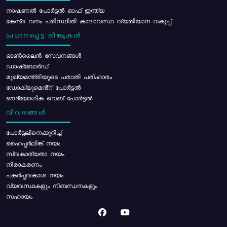
നാഷണൽ പോർട്ടൽ ഓഫ് ഇന്ത്യ
കേന്ദ്ര വനം പരിസ്ഥിതി കാലാവസ്ഥ വ്യതിയാന വകുപ്പ്
പ്രധാനപ്പെട്ട ലിങ്കുകൾ
ഓൺലൈൻ സേവനങ്ങൾ
ഡാഷ്ബോർഡ്
മുഖ്യമന്ത്രിയുടെ പരാതി പരിഹാരം
ഡോക്യുമെൻ്റ് പോർട്ടൽ
ഔദ്യോഗിക വെബ് പോർട്ടൽ
വിവരങ്ങൾ
പോര്‍ട്ടലിനെക്കുറിച്ച്
ഹൈപ്പർലിങ്ക് നയം
സ്വകാര്യതാ നയം
നിരാകരണം
പകർപ്പവകാശ നയം
വ്യവസ്ഥകളും നിബന്ധനകളും
സഹായം