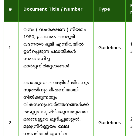
Pu
#
Document Title / Number
Type
Da
വനം ( സംരക്ഷണ ) നിയമം
1980, പ്രകാരം വനഭൂമി
വനേതര ഭൂമി എന്നിവയിൽ
19
1
Guidelines
ഉൾപ്പെടുന്ന പദ്ധതികൾ
20
സംബന്ധിച്ച
മാർഗ്ഗനിർദ്ദേശങ്ങൾ
പൊതുസ്ഥലങ്ങളിൽ ജീവനും
സ്വത്തിനും ഭീഷണിയായി
നിൽക്കുന്നതും
വികസനപ്രവർത്തനങ്ങൾക്ക്
തടസ്സം സൃഷ്ടിക്കുന്നതുമായ
മരങ്ങളുടെ മുറിച്ചുമാറ്റൽ,
20
2
Guidelines
മൂല്യനിർണ്ണയം ലേല
20
നടപടികൾ എന്നിവ