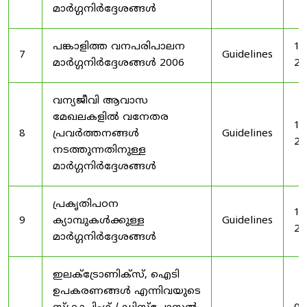
മാർഗ്ഗനിർദ്ദേശങ്ങൾ
പങ്കാളിത്ത വനപരിപാലന
19
7
Guidelines
മാർഗ്ഗനിർദ്ദേശങ്ങൾ 2006
20
വന്യജീവി ആവാസ
മേഖലകളിൽ വനേതര
19
8
പ്രവർത്തനങ്ങൾ
Guidelines
20
നടത്തുന്നതിനുള്ള
മാർഗ്ഗനിർദ്ദേശങ്ങൾ
പ്രകൃതിപഠന
19
9
ക്യാമ്പുകൾക്കുള്ള
Guidelines
20
മാർഗ്ഗനിർദ്ദേശങ്ങൾ
ഇലക്‌ട്രോണിക്‌സ്, ഐടി
ഉപകരണങ്ങൾ എന്നിവയുടെ