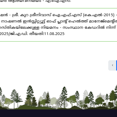
് കരിയർ ആശയവിനിമയം - എ.ഐ.എസ്.
ൻ - ശ്രീ. കുറ ശ്രീനിവാസ് ഐ.എഫ്.എസ് (കെ.എൽ-2015) 
ൽ ഇൻസ്റ്റിറ്റ്യൂട്ട് ഓഫ് പ്ലാന്റ് ഹെൽത്ത് മാനേജ്‌മെന്റ
 തസ്തികയിലേക്കുള്ള നിയമനം - സംസ്ഥാന കേഡറിൽ നിന്ന്
/2025/ജി.എ.ഡി. തീയതി:11.08.2025
‹