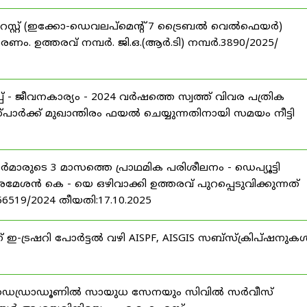
റസ്റ്റ് (ഇക്കോ-ഡെവലപ്മെന്റ് 7 ട്രൈബൽ വെൽഫെയർ)
ണം. ഉത്തരവ് നമ്പർ. ജി.ഒ.(ആർ.ടി) നമ്പർ.3890/2025/
 - ജീവനകാര്യം - 2024 വർഷത്തെ സ്വത്ത് വിവര പത്രിക
പാർക്ക് മുഖാന്തിരം ഫയൽ ചെയ്യുന്നതിനായി സമയം നീട്ടി
ീസർമാരുടെ 3 മാസത്തെ പ്രാഥമിക പരിശീലനം - ഡെപ്യൂട്ടി
രമേശൻ കെ - യെ ഒഴിവാക്കി ഉത്തരവ് പുറപ്പെടുവിക്കുന്നത്
-56519/2024 തീയതി:17.10.2025
് ഇ-ട്രഷറി പോർട്ടൽ വഴി AISPF, AISGIS സബ്‌സ്‌ക്രിപ്‌ഷനുക
 ഡെഡ്രാഡൂണിൽ സായുധ സേനയും സിവിൽ സർവീസ്