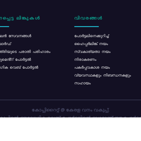
പ്പെട്ട ലിങ്കുകൾ
വിവരങ്ങൾ
ൻ സേവനങ്ങൾ
പോര്‍ട്ടലിനെക്കുറിച്ച്
ോർഡ്
ഹൈപ്പർലിങ്ക് നയം
്ത്രിയുടെ പരാതി പരിഹാരം
സ്വകാര്യതാ നയം
മെൻ്റ് പോർട്ടൽ
നിരാകരണം
ിക വെബ് പോർട്ടൽ
പകർപ്പവകാശ നയം
വ്യവസ്ഥകളും നിബന്ധനകളും
സഹായം
കോപ്പിറൈറ്റ് @ കേരള വനം വകുപ്പ്.
പ്പിന്റെ ഔദ്യോഗിക വെബ്-പോർട്ടലിന്റെ ഭാഗമാണ് ഈ പോർട്ട
ത്തിന്റെ ഉടമസ്ഥാവകാശം കേരള വനം വകുപ്പിനാണ്. പോർട്ടൽ 
ചെയ്തിട്ടുള്ളത്
സി-ഡിറ്റ്
ആണ്.