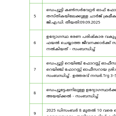
ഡെപ്യൂട്ടി കൺസർവേറ്റർ ഓഫ് ഫോ
5
തസ്തികയിലേക്കുള്ള ചാർജ് ക്രമീകര
ജി.എ.ഡി. തീയതി:09.09.2025
ഉദ്യോഗസ്ഥ ഭരണ പരിഷ്കാര വകുപ്പ്
6
ഫയൽ ചെയ്യാത്ത ജീവനക്കാർക്ക് സ്
നൽകിയത് - സംബന്ധിച്ച്
ഡെപ്യൂട്ടി റെയിഞ്ച് ഫോറസ്റ്റ് ഓഫ
7
റെയിഞ്ച് ഫോറസ്റ്റ് ഓഫീസറായ ശ്രി.
സംബന്ധിച്ച് . ഉത്തരവ് നമ്പർ.Trg 3
ഡെപ്യൂട്ടേഷനിലുള്ള ഉദ്യോഗസ്ഥർക്ക
8
അയയ്ക്കൽ - സംബന്ധിച്ച്
2025 ഡിസംബർ 8 മുതൽ 10 വരെ
9