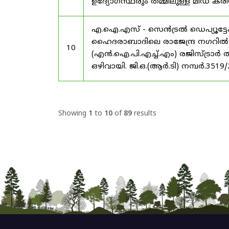
ഉദ്യോഗസ്ഥരും തമ്മിലുള്ള മിഡ
എ.ഐ.എസ് - സെൻട്രൽ ഡെപ്യൂട്ടേഷ
ഹൈദരാബാദിലെ രാജേന്ദ്ര നഗറിൽ നാഷണ
10
(എൻ.ഐ.പി.എച്ച്.എം) രജിസ്ട്രാർ
ഒഴിവായി. ജി.ഒ.(ആർ.ടി) നമ്പർ.3519
Showing
1
to
10
of
89
results