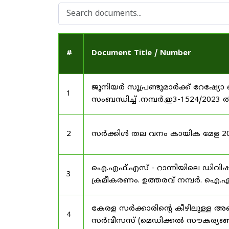
#
Document Title / Number
ജൂനിയർ സൂപ്രണ്ടുമാർക്ക് റേഷ്യോ 
1
സംബന്ധിച്ച് .നമ്പർ.ഇ3-1524/2023 
2
സർക്കിൾ തല വനം കായിക മേള 2025
ഐ.എഫ്.എസ് - റാന്നിയിലെ ഡിവി
3
ക്രമീകരണം. ഉത്തരവ് നമ്പർ. ഐ.എഫ
കേരള സർക്കാരിന്റെ കീഴിലുള്ള അഖ
4
സർവീസസ് (മെഡിക്കൽ സൗകര്യങ്ങൾ) 