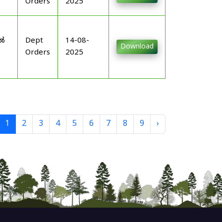
Orders
2025
-
ിൽ
Dept
14-08-
Download
Orders
2025
1
2
3
4
5
6
7
8
9
›