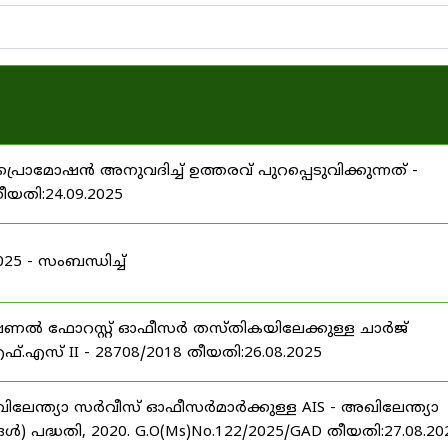
പ്രൊമോഷൻ അനുവദിച്ച് ഉത്തരവ് പുറപ്പെടുവിക്കുന്നത് -
തീയതി:24.09.2025
 - സംബന്ധിച്ച്
ഷണൽ ഫോറസ്റ്റ് ഓഫീസർ തസ്തികയിലേക്കുള്ള ചാർജ്
്.എസ് II - 28708/2018 തീയതി:26.08.2025
ിലേന്ത്യാ സർവീസ് ഓഫീസർമാർക്കുള്ള AIS - അഖിലേന്ത്യാ
പദ്ധതി, 2020. G.O(Ms)No.122/2025/GAD തീയതി:27.08.20