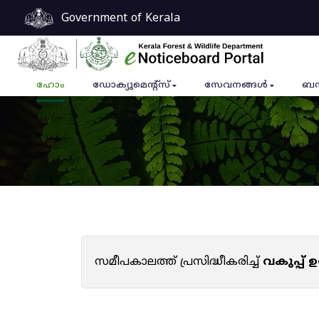
Government of Kerala
ഹോം
ഡോക്യുമെൻ്റ്സ്
സേവനങ്ങൾ
ബന
സമീപകാലത്ത് പ്രസിദ്ധീകരിച്ച്
വകുപ്പ്