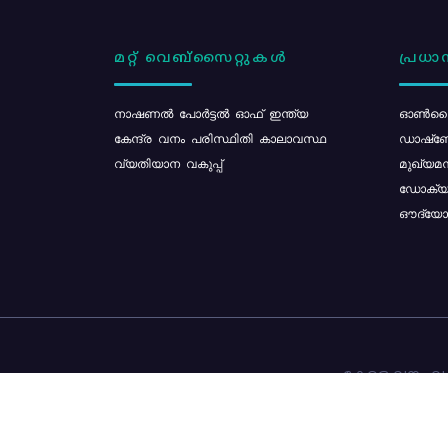
മറ്റ് വെബ്സൈറ്റുകൾ
പ്രധാന
നാഷണൽ പോർട്ടൽ ഓഫ് ഇന്ത്യ
ഓൺലൈ
കേന്ദ്ര വനം പരിസ്ഥിതി കാലാവസ്ഥ
ഡാഷ്ബ
വ്യതിയാന വകുപ്പ്
മുഖ്യമന
ഡോക്യു
ഔദ്യോഗ
കേരള വനം വകു
ഉള്ളടക്ക