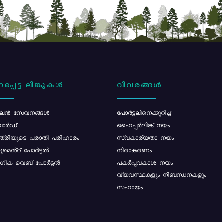
പ്പെട്ട ലിങ്കുകൾ
വിവരങ്ങൾ
ൻ സേവനങ്ങൾ
പോര്‍ട്ടലിനെക്കുറിച്ച്
ോർഡ്
ഹൈപ്പർലിങ്ക് നയം
്ത്രിയുടെ പരാതി പരിഹാരം
സ്വകാര്യതാ നയം
മെൻ്റ് പോർട്ടൽ
നിരാകരണം
ിക വെബ് പോർട്ടൽ
പകർപ്പവകാശ നയം
വ്യവസ്ഥകളും നിബന്ധനകളും
സഹായം