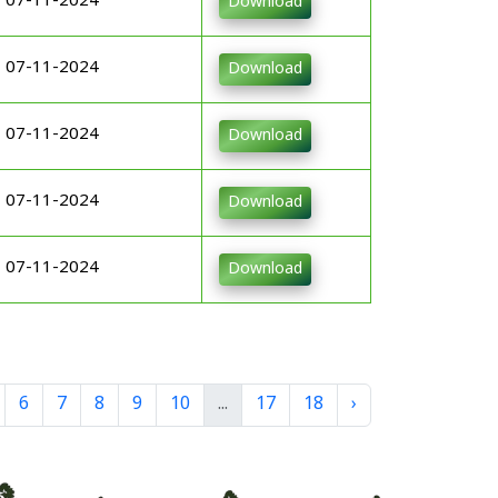
07-11-2024
Download
07-11-2024
Download
07-11-2024
Download
07-11-2024
Download
07-11-2024
Download
6
7
8
9
10
...
17
18
›