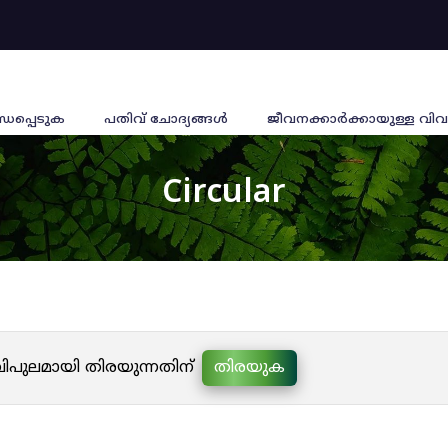
്ധപ്പെടുക
പതിവ് ചോദ്യങ്ങൾ
ജീവനക്കാര്‍ക്കായുള്ള വിവ
Circular
 വിപുലമായി തിരയുന്നതിന്
തിരയുക