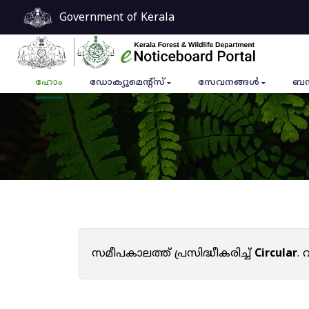
Government of Kerala
ഹോം
ഡോക്യുമെൻ്റ്സ്
സേവനങ്ങൾ
ബന
സമീപകാലത്ത് പ്രസിദ്ധീകരിച്ച്
Circular
.