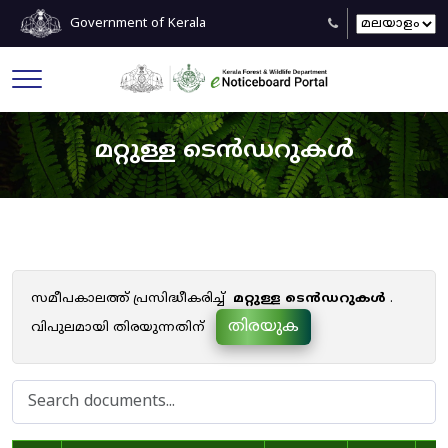
Government of Kerala
മറ്റുള്ള ടെൻഡറുകൾ
സമീപകാലത്ത് പ്രസിദ്ധീകരിച്ച്
മറ്റുള്ള ടെൻഡറുകൾ
.
തിരയുക
വിപുലമായി തിരയുന്നതിന്