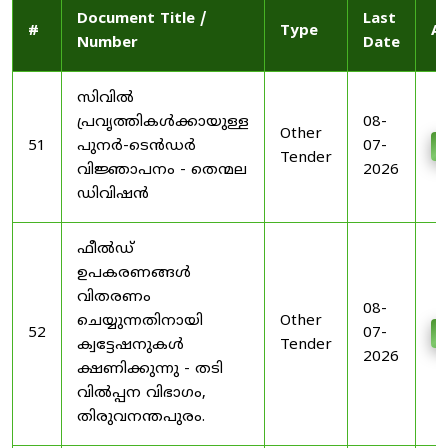
Document Title /
Last
#
Type
Ac
Number
Date
സിവിൽ
പ്രവൃത്തികൾക്കായുള്ള
08-
Other
51
പുനർ-ടെൻഡർ
07-
D
Tender
വിജ്ഞാപനം - തെന്മല
2026
ഡിവിഷൻ
ഫീൽഡ്
ഉപകരണങ്ങൾ
വിതരണം
08-
ചെയ്യുന്നതിനായി
Other
52
07-
D
ക്വട്ടേഷനുകൾ
Tender
2026
ക്ഷണിക്കുന്നു - തടി
വിൽപ്പന വിഭാഗം,
തിരുവനന്തപുരം.