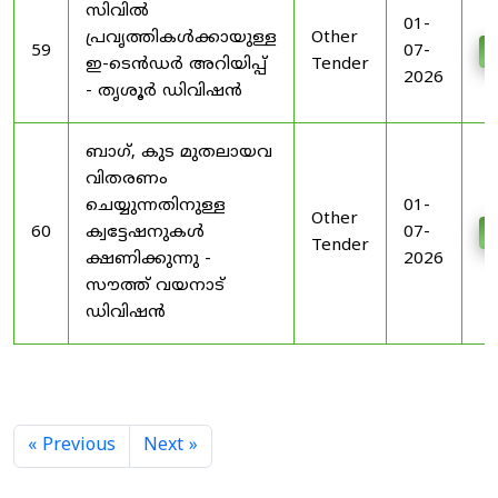
സിവിൽ
01-
പ്രവൃത്തികൾക്കായുള്ള
Other
59
07-
D
ഇ-ടെൻഡർ അറിയിപ്പ്
Tender
2026
- തൃശൂർ ഡിവിഷൻ
ബാഗ്, കുട മുതലായവ
വിതരണം
ചെയ്യുന്നതിനുള്ള
01-
Other
60
ക്വട്ടേഷനുകൾ
07-
D
Tender
ക്ഷണിക്കുന്നു -
2026
സൗത്ത് വയനാട്
ഡിവിഷൻ
« Previous
Next »