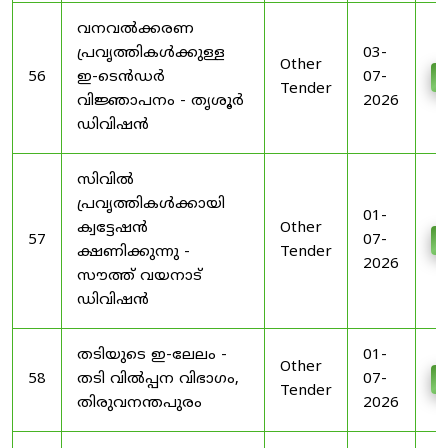
വനവൽക്കരണ
പ്രവൃത്തികൾക്കുള്ള
03-
Other
56
ഇ-ടെൻഡർ
07-
D
Tender
വിജ്ഞാപനം - തൃശൂർ
2026
ഡിവിഷൻ
സിവിൽ
പ്രവൃത്തികൾക്കായി
01-
ക്വട്ടേഷൻ
Other
57
07-
D
ക്ഷണിക്കുന്നു -
Tender
2026
സൗത്ത് വയനാട്
ഡിവിഷൻ
തടിയുടെ ഇ-ലേലം -
01-
Other
58
തടി വിൽപ്പന വിഭാഗം,
07-
D
Tender
തിരുവനന്തപുരം
2026