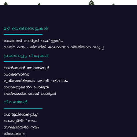
മറ്റ് വെബ്സൈറ്റുകൾ
നാഷണൽ പോർട്ടൽ ഓഫ് ഇന്ത്യ
കേന്ദ്ര വനം പരിസ്ഥിതി കാലാവസ്ഥ വ്യതിയാന വകുപ്പ്
പ്രധാനപ്പെട്ട ലിങ്കുകൾ
ഓൺലൈൻ സേവനങ്ങൾ
ഡാഷ്ബോർഡ്
മുഖ്യമന്ത്രിയുടെ പരാതി പരിഹാരം
ഡോക്യുമെൻ്റ് പോർട്ടൽ
ഔദ്യോഗിക വെബ് പോർട്ടൽ
വിവരങ്ങൾ
പോര്‍ട്ടലിനെക്കുറിച്ച്
ഹൈപ്പർലിങ്ക് നയം
സ്വകാര്യതാ നയം
നിരാകരണം