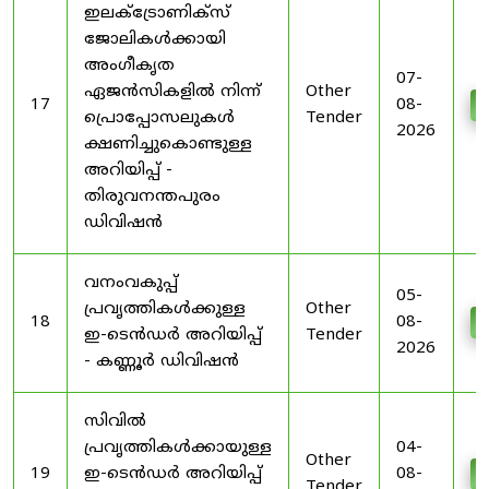
ഇലക്ട്രോണിക്സ്
ജോലികൾക്കായി
അംഗീകൃത
07-
ഏജൻസികളിൽ നിന്ന്
Other
17
08-
D
പ്രൊപ്പോസലുകൾ
Tender
2026
ക്ഷണിച്ചുകൊണ്ടുള്ള
അറിയിപ്പ് -
തിരുവനന്തപുരം
ഡിവിഷൻ
വനംവകുപ്പ്
05-
പ്രവൃത്തികൾക്കുള്ള
Other
18
08-
D
ഇ-ടെൻഡർ അറിയിപ്പ്
Tender
2026
- കണ്ണൂർ ഡിവിഷൻ
സിവിൽ
പ്രവൃത്തികൾക്കായുള്ള
04-
Other
19
ഇ-ടെൻഡർ അറിയിപ്പ്
08-
D
Tender