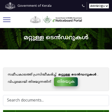
Government of Kerala
മറ്റുള്ള ടെൻഡറുകൾ
സമീപകാലത്ത് പ്രസിദ്ധീകരിച്ച്
മറ്റുള്ള ടെൻഡറുകൾ
.
തിരയുക
വിപുലമായി തിരയുന്നതിന്