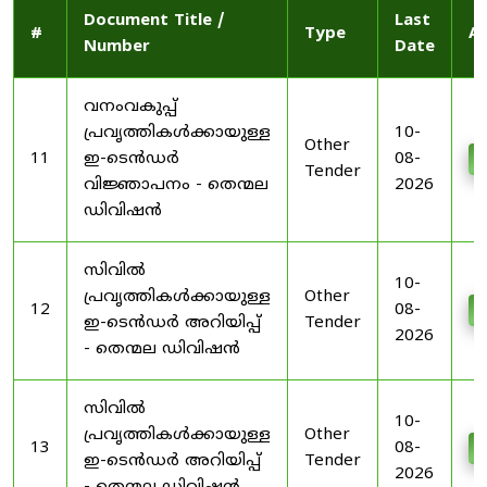
Document Title /
Last
#
Type
Ac
Number
Date
വനംവകുപ്പ്
പ്രവൃത്തികൾക്കായുള്ള
10-
Other
11
ഇ-ടെൻഡർ
08-
D
Tender
വിജ്ഞാപനം - തെന്മല
2026
ഡിവിഷൻ
സിവിൽ
10-
പ്രവൃത്തികൾക്കായുള്ള
Other
12
08-
D
ഇ-ടെൻഡർ അറിയിപ്പ്
Tender
2026
- തെന്മല ഡിവിഷൻ
സിവിൽ
10-
പ്രവൃത്തികൾക്കായുള്ള
Other
13
08-
D
ഇ-ടെൻഡർ അറിയിപ്പ്
Tender
2026