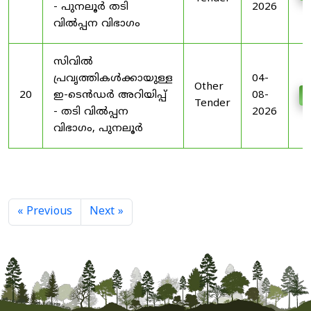
- പുനലൂർ തടി
2026
വിൽപ്പന വിഭാഗം
സിവിൽ
പ്രവൃത്തികൾക്കായുള്ള
04-
Other
20
ഇ-ടെൻഡർ അറിയിപ്പ്
08-
D
Tender
- തടി വിൽപ്പന
2026
വിഭാഗം, പുനലൂർ
« Previous
Next »