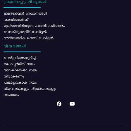
പ്രധാനപ്പെട്ട ലിങ്കുകൾ
ഓൺലൈൻ സേവനങ്ങൾ
ഡാഷ്ബോർഡ്
മുഖ്യമന്ത്രിയുടെ പരാതി പരിഹാരം
ഡോക്യുമെൻ്റ് പോർട്ടൽ
ഔദ്യോഗിക വെബ് പോർട്ടൽ
വിവരങ്ങൾ
പോര്‍ട്ടലിനെക്കുറിച്ച്
ഹൈപ്പർലിങ്ക് നയം
സ്വകാര്യതാ നയം
നിരാകരണം
പകർപ്പവകാശ നയം
വ്യവസ്ഥകളും നിബന്ധനകളും
സഹായം