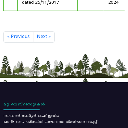
dated 25/11/2017
2024
« Previous
Next »
മറ്റ് വെബ്സൈറ്റുകൾ
നാഷണൽ പോർട്ടൽ ഓഫ് ഇന്ത്യ
കേന്ദ്ര വനം പരിസ്ഥിതി കാലാവസ്ഥ വ്യതിയാന വകുപ്പ്