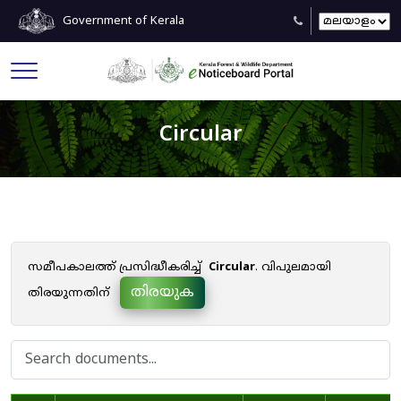
Government of Kerala
Circular
സമീപകാലത്ത് പ്രസിദ്ധീകരിച്ച്
Circular
. വിപുലമായി
തിരയുക
തിരയുന്നതിന്