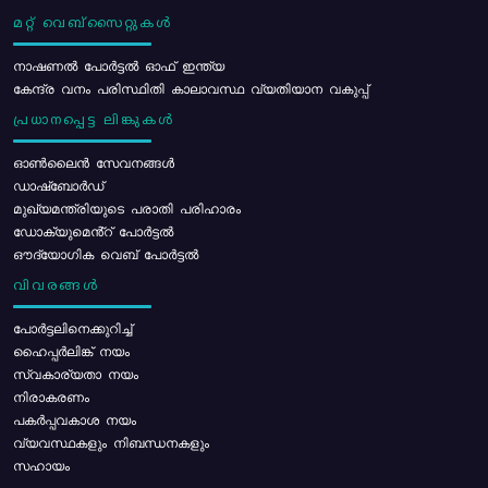
മറ്റ് വെബ്സൈറ്റുകൾ
നാഷണൽ പോർട്ടൽ ഓഫ് ഇന്ത്യ
കേന്ദ്ര വനം പരിസ്ഥിതി കാലാവസ്ഥ വ്യതിയാന വകുപ്പ്
പ്രധാനപ്പെട്ട ലിങ്കുകൾ
ഓൺലൈൻ സേവനങ്ങൾ
ഡാഷ്ബോർഡ്
മുഖ്യമന്ത്രിയുടെ പരാതി പരിഹാരം
ഡോക്യുമെൻ്റ് പോർട്ടൽ
ഔദ്യോഗിക വെബ് പോർട്ടൽ
വിവരങ്ങൾ
പോര്‍ട്ടലിനെക്കുറിച്ച്
ഹൈപ്പർലിങ്ക് നയം
സ്വകാര്യതാ നയം
നിരാകരണം
പകർപ്പവകാശ നയം
വ്യവസ്ഥകളും നിബന്ധനകളും
സഹായം