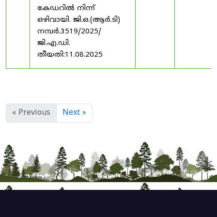
കേഡറിൽ നിന്ന്
ഒഴിവായി. ജി.ഒ.(ആർ.ടി)
നമ്പർ.3519/2025/
ജി.എ.ഡി.
തീയതി:11.08.2025
« Previous
Next »