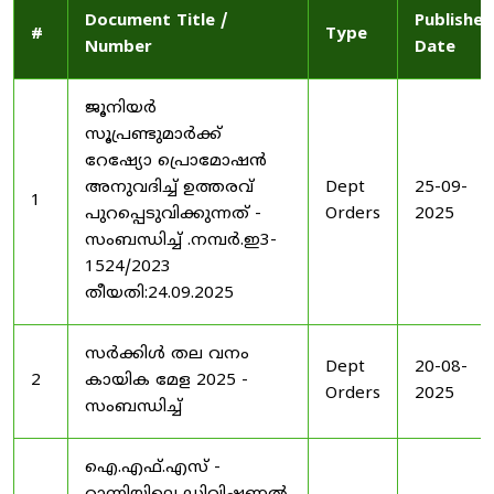
Document Title /
Published
#
Type
Number
Date
ജൂനിയർ
സൂപ്രണ്ടുമാർക്ക്
റേഷ്യോ പ്രൊമോഷൻ
അനുവദിച്ച് ഉത്തരവ്
Dept
25-09-
1
പുറപ്പെടുവിക്കുന്നത് -
Orders
2025
സംബന്ധിച്ച് .നമ്പർ.ഇ3-
1524/2023
തീയതി:24.09.2025
സർക്കിൾ തല വനം
Dept
20-08-
2
കായിക മേള 2025 -
Orders
2025
സംബന്ധിച്ച്
ഐ.എഫ്.എസ് -