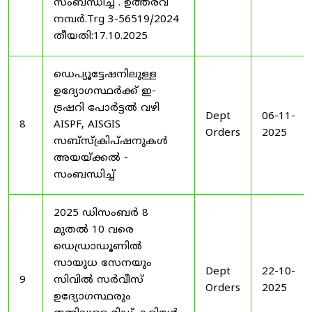
സംബന്ധിച്ച് . ഉത്തരവ്
നമ്പർ.Trg 3-56519/2024
തീയതി:17.10.2025
ഡെപ്യൂട്ടേഷനിലുള്ള
ഉദ്യോഗസ്ഥർക്ക് ഇ-
ട്രഷറി പോർട്ടൽ വഴി
Dept
06-11-
8
AISPF, AISGIS
Orders
2025
സബ്‌സ്‌ക്രിപ്‌ഷനുകൾ
അയയ്ക്കൽ -
സംബന്ധിച്ച്
2025 ഡിസംബർ 8
മുതൽ 10 വരെ
ഡെഡ്രാഡൂണിൽ
സായുധ സേനയും
Dept
22-10-
9
സിവിൽ സർവീസ്
Orders
2025
ഉദ്യോഗസ്ഥരും