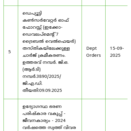
ഡെപ്യൂട്ടി
കൺസർവേറ്റർ ഓഫ്
ഫോറസ്റ്റ് (ഇക്കോ-
ഡെവലപ്മെന്റ് 7
ട്രൈബൽ വെൽഫെയർ)
തസ്തികയിലേക്കുള്ള
Dept
15-09-
5
ചാർജ് ക്രമീകരണം.
Orders
2025
ഉത്തരവ് നമ്പർ. ജി.ഒ.
(ആർ.ടി)
നമ്പർ.3890/2025/
ജി.എ.ഡി.
തീയതി:09.09.2025
ഉദ്യോഗസ്ഥ ഭരണ
പരിഷ്കാര വകുപ്പ് -
ജീവനകാര്യം - 2024
വർഷത്തെ സ്വത്ത് വിവര