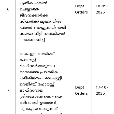
പത്രിക ഫയൽ
Dept
18-09-
6
ചെയ്യാത്ത
Orders
2025
ജീവനക്കാർക്ക്
സ്പാർക്ക് മുഖാന്തിരം
ഫയൽ ചെയ്യുന്നതിനായി
സമയം നീട്ടി നൽകിയത്
- സംബന്ധിച്ച്
ഡെപ്യൂട്ടി റെയിഞ്ച്
ഫോറസ്റ്റ്
ഓഫീസർമാരുടെ 3
മാസത്തെ പ്രാഥമിക
പരിശീലനം - ഡെപ്യൂട്ടി
റെയിഞ്ച് ഫോറസ്റ്റ്
Dept
17-10-
7
ഓഫീസറായ
Orders
2025
ശ്രി.രമേശൻ കെ - യെ
ഒഴിവാക്കി ഉത്തരവ്
പുറപ്പെടുവിക്കുന്നത്