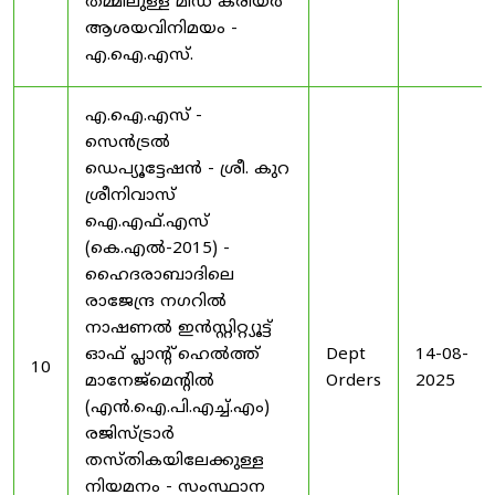
തമ്മിലുള്ള മിഡ് കരിയർ
ആശയവിനിമയം -
എ.ഐ.എസ്.
എ.ഐ.എസ് -
സെൻട്രൽ
ഡെപ്യൂട്ടേഷൻ - ശ്രീ. കുറ
ശ്രീനിവാസ്
ഐ.എഫ്.എസ്
(കെ.എൽ-2015) -
ഹൈദരാബാദിലെ
രാജേന്ദ്ര നഗറിൽ
നാഷണൽ ഇൻസ്റ്റിറ്റ്യൂട്ട്
ഓഫ് പ്ലാന്റ് ഹെൽത്ത്
Dept
14-08-
10
മാനേജ്‌മെന്റിൽ
Orders
2025
(എൻ.ഐ.പി.എച്ച്.എം)
രജിസ്ട്രാർ
തസ്തികയിലേക്കുള്ള
നിയമനം - സംസ്ഥാന