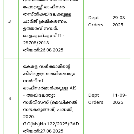
റാന്നിയിലെ ഡിവിഷണൽ
ഫോറസ്റ്റ് ഓഫീസർ
തസ്തികയിലേക്കുള്ള
Dept
29-08-
3
ചാർജ് ക്രമീകരണം.
Orders
2025
ഉത്തരവ് നമ്പർ.
ഐ.എഫ്.എസ് II -
28708/2018
തീയതി:26.08.2025
കേരള സർക്കാരിന്റെ
കീഴിലുള്ള അഖിലേന്ത്യാ
സർവീസ്
ഓഫീസർമാർക്കുള്ള AIS
- അഖിലേന്ത്യാ
Dept
11-09-
4
സർവീസസ് (മെഡിക്കൽ
Orders
2025
സൗകര്യങ്ങൾ) പദ്ധതി,
2020.
G.O(Ms)No.122/2025/GAD
തീയതി:27.08.2025