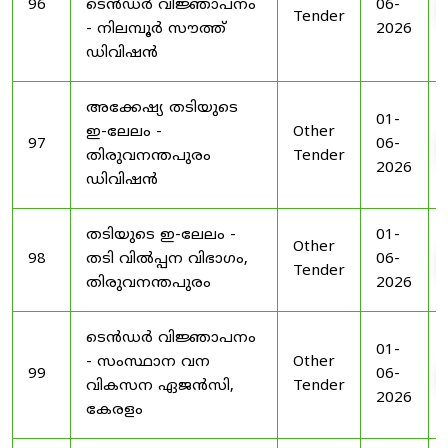
96
ടെൻഡർ വിജ്ഞാപനം
06-
Tender
- നിലമ്പൂർ സൗത്ത്
2026
ഡിവിഷൻ
അക്കേഷ്യ തടിയുടെ
01-
ഇ-ലേലം -
Other
97
06-
തിരുവനന്തപുരം
Tender
2026
ഡിവിഷൻ
തടിയുടെ ഇ-ലേലം -
01-
Other
98
തടി വിൽപ്പന വിഭാഗം,
06-
Tender
തിരുവനന്തപുരം
2026
ടെൻഡർ വിജ്ഞാപനം
01-
- സംസ്ഥാന വന
Other
99
06-
വികസന ഏജൻസി,
Tender
2026
കേരളം