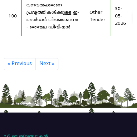
വനവൽക്കരണ
30-
പ്രവൃത്തികൾക്കുള്ള ഇ-
Other
100
05-
ടെൻഡർ വിജ്ഞാപനം
Tender
2026
- തെന്മല ഡിവിഷൻ
« Previous
Next »
മറ്റ് വെബ്സൈറ്റുകൾ