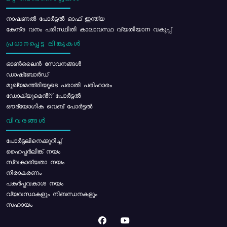
നാഷണൽ പോർട്ടൽ ഓഫ് ഇന്ത്യ
കേന്ദ്ര വനം പരിസ്ഥിതി കാലാവസ്ഥ വ്യതിയാന വകുപ്പ്
പ്രധാനപ്പെട്ട ലിങ്കുകൾ
ഓൺലൈൻ സേവനങ്ങൾ
ഡാഷ്ബോർഡ്
മുഖ്യമന്ത്രിയുടെ പരാതി പരിഹാരം
ഡോക്യുമെൻ്റ് പോർട്ടൽ
ഔദ്യോഗിക വെബ് പോർട്ടൽ
വിവരങ്ങൾ
പോര്‍ട്ടലിനെക്കുറിച്ച്
ഹൈപ്പർലിങ്ക് നയം
സ്വകാര്യതാ നയം
നിരാകരണം
പകർപ്പവകാശ നയം
വ്യവസ്ഥകളും നിബന്ധനകളും
സഹായം