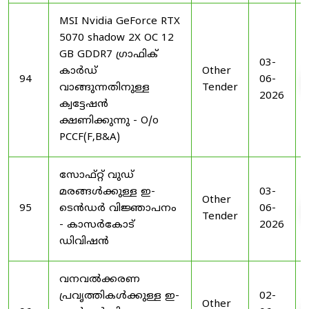
MSI Nvidia GeForce RTX
5070 shadow 2X OC 12
GB GDDR7 ഗ്രാഫിക്
03-
കാർഡ്
Other
94
06-
വാങ്ങുന്നതിനുള്ള
Tender
2026
ക്വട്ടേഷൻ
ക്ഷണിക്കുന്നു - O/o
PCCF(F,B&A)
സോഫ്റ്റ് വുഡ്
മരങ്ങൾക്കുള്ള ഇ-
03-
Other
95
ടെൻഡർ വിജ്ഞാപനം
06-
Tender
- കാസർകോട്
2026
ഡിവിഷൻ
വനവൽക്കരണ
പ്രവൃത്തികൾക്കുള്ള ഇ-
02-
Other