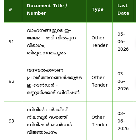
Document Title /
Last
#
Type
Number
Date
വാഹനങ്ങളുടെ ഇ-
05-
ലേലം - തടി വിൽപ്പന
Other
91
06-
വിഭാഗം,
Tender
2026
തിരുവനന്തപുരം
വനവൽക്കരണ
03-
പ്രവർത്തനങ്ങൾക്കുള്ള
Other
92
06-
ഇ-ടെൻഡർ -
Tender
2026
മണ്ണാർക്കാട് ഡിവിഷൻ
സിവിൽ വർക്ക്സ് -
03-
നിലമ്പൂർ സൗത്ത്
Other
93
06-
ഡിവിഷൻ ടെൻഡർ
Tender
2026
വിജ്ഞാപനം