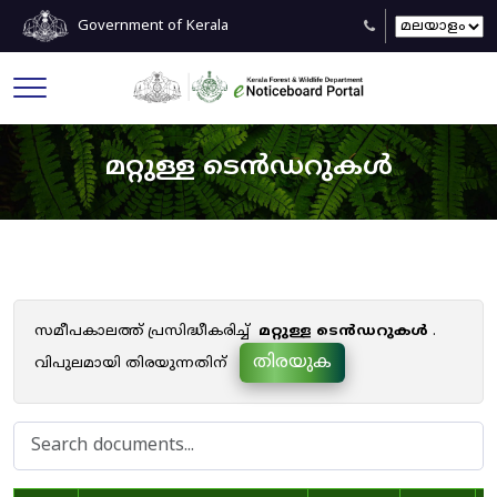
Government of Kerala
മറ്റുള്ള ടെൻഡറുകൾ
സമീപകാലത്ത് പ്രസിദ്ധീകരിച്ച്
മറ്റുള്ള ടെൻഡറുകൾ
.
തിരയുക
വിപുലമായി തിരയുന്നതിന്