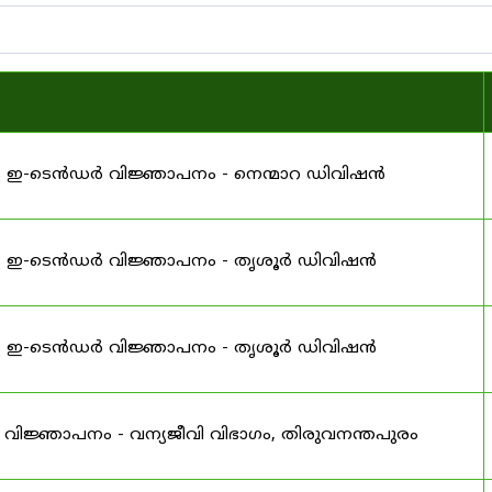
ള ഇ-ടെൻഡർ വിജ്ഞാപനം - നെന്മാറ ഡിവിഷൻ
്ള ഇ-ടെൻഡർ വിജ്ഞാപനം - തൃശൂർ ഡിവിഷൻ
്ള ഇ-ടെൻഡർ വിജ്ഞാപനം - തൃശൂർ ഡിവിഷൻ
വിജ്ഞാപനം - വന്യജീവി വിഭാഗം, തിരുവനന്തപുരം