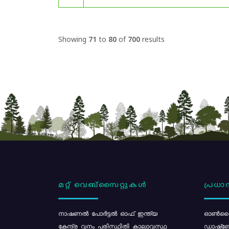
Showing
71
to
80
of
700
results
മറ്റ് വെബ്സൈറ്റുകൾ
പ്രധാന
നാഷണൽ പോർട്ടൽ ഓഫ് ഇന്ത്യ
ഓൺലൈ
കേന്ദ്ര വനം പരിസ്ഥിതി കാലാവസ്ഥ
ഡാഷ്ബ