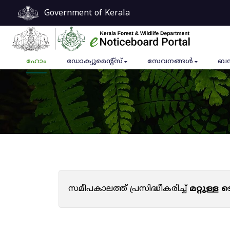
Government of Kerala
ഹോം
ഡോക്യുമെൻ്റ്സ്
സേവനങ്ങൾ
ബന
സമീപകാലത്ത് പ്രസിദ്ധീകരിച്ച്
മറ്റുള്