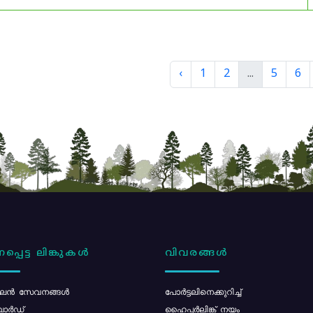
‹
1
2
...
5
6
പ്പെട്ട ലിങ്കുകൾ
വിവരങ്ങൾ
ൻ സേവനങ്ങൾ
പോര്‍ട്ടലിനെക്കുറിച്ച്
ോർഡ്
ഹൈപ്പർലിങ്ക് നയം