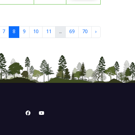
7
8
9
10
11
...
69
70
›