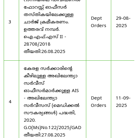
റാന്നിയിലെ ഡിവിഷണൽ
ഫോറസ്റ്റ് ഓഫീസർ
തസ്തികയിലേക്കുള്ള
Dept
29-08-
3
ചാർജ് ക്രമീകരണം.
Orders
2025
ഉത്തരവ് നമ്പർ.
ഐ.എഫ്.എസ് II -
28708/2018
തീയതി:26.08.2025
കേരള സർക്കാരിന്റെ
കീഴിലുള്ള അഖിലേന്ത്യാ
സർവീസ്
ഓഫീസർമാർക്കുള്ള AIS
- അഖിലേന്ത്യാ
Dept
11-09-
4
സർവീസസ് (മെഡിക്കൽ
Orders
2025
സൗകര്യങ്ങൾ) പദ്ധതി,
2020.
G.O(Ms)No.122/2025/GAD
തീയതി:27.08.2025