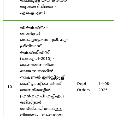
തമ്മിലുള്ള മിഡ് കരിയർ
ആശയവിനിമയം -
എ.ഐ.എസ്.
എ.ഐ.എസ് -
സെൻട്രൽ
ഡെപ്യൂട്ടേഷൻ - ശ്രീ. കുറ
ശ്രീനിവാസ്
ഐ.എഫ്.എസ്
(കെ.എൽ-2015) -
ഹൈദരാബാദിലെ
രാജേന്ദ്ര നഗറിൽ
നാഷണൽ ഇൻസ്റ്റിറ്റ്യൂട്ട്
ഓഫ് പ്ലാന്റ് ഹെൽത്ത്
Dept
14-08-
10
മാനേജ്‌മെന്റിൽ
Orders
2025
(എൻ.ഐ.പി.എച്ച്.എം)
രജിസ്ട്രാർ
തസ്തികയിലേക്കുള്ള
നിയമനം - സംസ്ഥാന