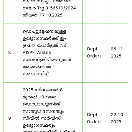
സംബന്ധിച്ച് . ഉത്തരവ്
നമ്പർ.Trg 3-56519/2024
തീയതി:17.10.2025
ഡെപ്യൂട്ടേഷനിലുള്ള
ഉദ്യോഗസ്ഥർക്ക് ഇ-
ട്രഷറി പോർട്ടൽ വഴി
Dept
06-11-
8
AISPF, AISGIS
Orders
2025
സബ്‌സ്‌ക്രിപ്‌ഷനുകൾ
അയയ്ക്കൽ -
സംബന്ധിച്ച്
2025 ഡിസംബർ 8
മുതൽ 10 വരെ
ഡെഡ്രാഡൂണിൽ
സായുധ സേനയും
Dept
22-10-
9
സിവിൽ സർവീസ്
Orders
2025
ഉദ്യോഗസ്ഥരും