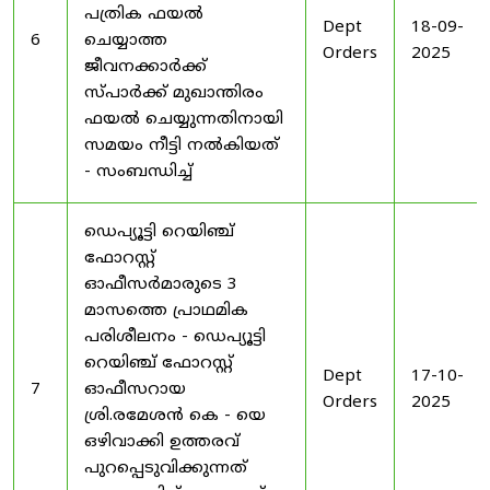
പത്രിക ഫയൽ
Dept
18-09-
6
ചെയ്യാത്ത
Orders
2025
ജീവനക്കാർക്ക്
സ്പാർക്ക് മുഖാന്തിരം
ഫയൽ ചെയ്യുന്നതിനായി
സമയം നീട്ടി നൽകിയത്
- സംബന്ധിച്ച്
ഡെപ്യൂട്ടി റെയിഞ്ച്
ഫോറസ്റ്റ്
ഓഫീസർമാരുടെ 3
മാസത്തെ പ്രാഥമിക
പരിശീലനം - ഡെപ്യൂട്ടി
റെയിഞ്ച് ഫോറസ്റ്റ്
Dept
17-10-
7
ഓഫീസറായ
Orders
2025
ശ്രി.രമേശൻ കെ - യെ
ഒഴിവാക്കി ഉത്തരവ്
പുറപ്പെടുവിക്കുന്നത്