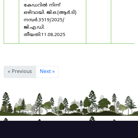
കേഡറിൽ നിന്ന്
ഒഴിവായി. ജി.ഒ.(ആർ.ടി)
നമ്പർ.3519/2025/
ജി.എ.ഡി.
തീയതി:11.08.2025
« Previous
Next »