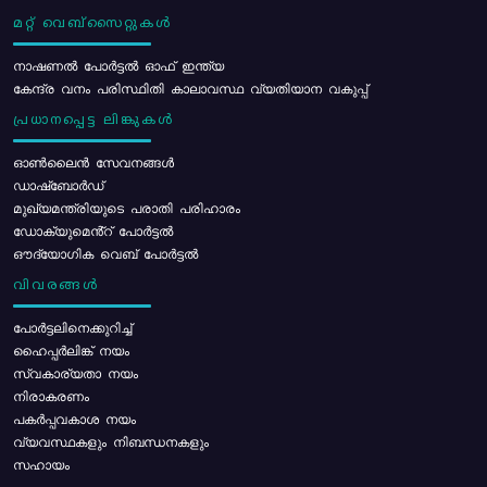
മറ്റ് വെബ്സൈറ്റുകൾ
നാഷണൽ പോർട്ടൽ ഓഫ് ഇന്ത്യ
കേന്ദ്ര വനം പരിസ്ഥിതി കാലാവസ്ഥ വ്യതിയാന വകുപ്പ്
പ്രധാനപ്പെട്ട ലിങ്കുകൾ
ഓൺലൈൻ സേവനങ്ങൾ
ഡാഷ്ബോർഡ്
മുഖ്യമന്ത്രിയുടെ പരാതി പരിഹാരം
ഡോക്യുമെൻ്റ് പോർട്ടൽ
ഔദ്യോഗിക വെബ് പോർട്ടൽ
വിവരങ്ങൾ
പോര്‍ട്ടലിനെക്കുറിച്ച്
ഹൈപ്പർലിങ്ക് നയം
സ്വകാര്യതാ നയം
നിരാകരണം
പകർപ്പവകാശ നയം
വ്യവസ്ഥകളും നിബന്ധനകളും
സഹായം