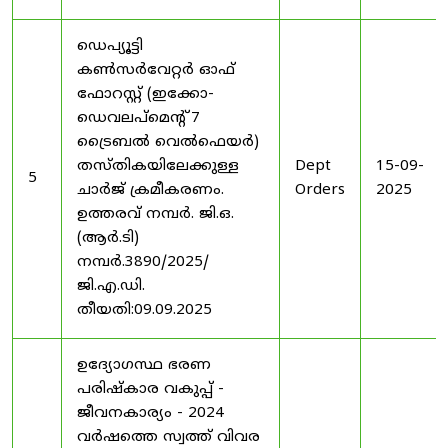
ഡെപ്യൂട്ടി
കൺസർവേറ്റർ ഓഫ്
ഫോറസ്റ്റ് (ഇക്കോ-
ഡെവലപ്മെന്റ് 7
ട്രൈബൽ വെൽഫെയർ)
തസ്തികയിലേക്കുള്ള
Dept
15-09-
5
ചാർജ് ക്രമീകരണം.
Orders
2025
ഉത്തരവ് നമ്പർ. ജി.ഒ.
(ആർ.ടി)
നമ്പർ.3890/2025/
ജി.എ.ഡി.
തീയതി:09.09.2025
ഉദ്യോഗസ്ഥ ഭരണ
പരിഷ്കാര വകുപ്പ് -
ജീവനകാര്യം - 2024
വർഷത്തെ സ്വത്ത് വിവര