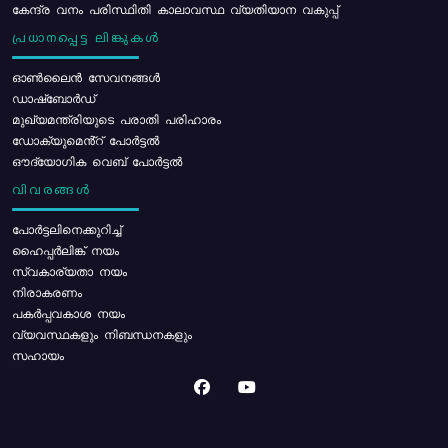
കേന്ദ്ര വനം പരിസ്ഥിതി കാലാവസ്ഥ വ്യതിയാന വകുപ്പ്
പ്രധാനപ്പെട്ട ലിങ്കുകൾ
ഓൺലൈൻ സേവനങ്ങൾ
ഡാഷ്ബോർഡ്
മുഖ്യമന്ത്രിയുടെ പരാതി പരിഹാരം
ഡോക്യുമെൻ്റ് പോർട്ടൽ
ഔദ്യോഗിക വെബ് പോർട്ടൽ
വിവരങ്ങൾ
പോര്‍ട്ടലിനെക്കുറിച്ച്
ഹൈപ്പർലിങ്ക് നയം
സ്വകാര്യതാ നയം
നിരാകരണം
പകർപ്പവകാശ നയം
വ്യവസ്ഥകളും നിബന്ധനകളും
സഹായം