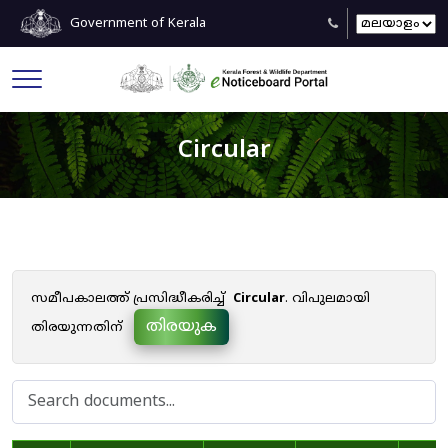
Government of Kerala
Circular
സമീപകാലത്ത് പ്രസിദ്ധീകരിച്ച്
Circular
. വിപുലമായി
തിരയുക
തിരയുന്നതിന്