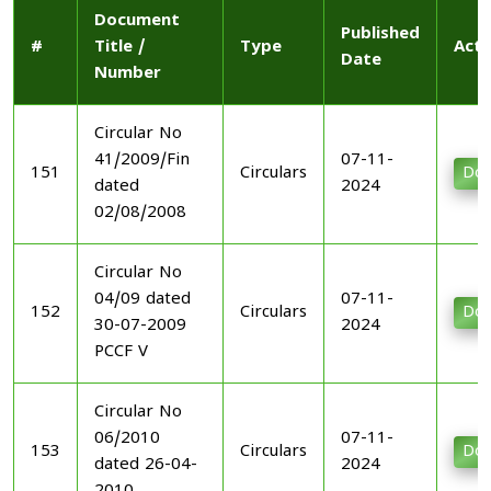
Document
Published
#
Title /
Type
Acti
Date
Number
Circular No
41/2009/Fin
07-11-
151
Circulars
Dow
dated
2024
02/08/2008
Circular No
04/09 dated
07-11-
152
Circulars
Dow
30-07-2009
2024
PCCF V
Circular No
06/2010
07-11-
153
Circulars
Dow
dated 26-04-
2024