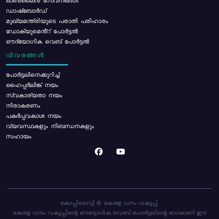
ഓൺലൈൻ സേവനങ്ങൾ
ഡാഷ്ബോർഡ്
മുഖ്യമന്ത്രിയുടെ പരാതി പരിഹാരം
ഡോക്യുമെൻ്റ് പോർട്ടൽ
ഔദ്യോഗിക വെബ് പോർട്ടൽ
വിവരങ്ങൾ
പോര്‍ട്ടലിനെക്കുറിച്ച്
ഹൈപ്പർലിങ്ക് നയം
സ്വകാര്യതാ നയം
നിരാകരണം
പകർപ്പവകാശ നയം
വ്യവസ്ഥകളും നിബന്ധനകളും
സഹായം
കോപ്പിറൈറ്റ് @ കേരള വനം വകുപ്പ്.
കേരള വനം വകുപ്പിന്റെ ഔദ്യോഗിക വെബ്-പോർട്ടലിന്റെ ഭാഗമാണ് ഈ