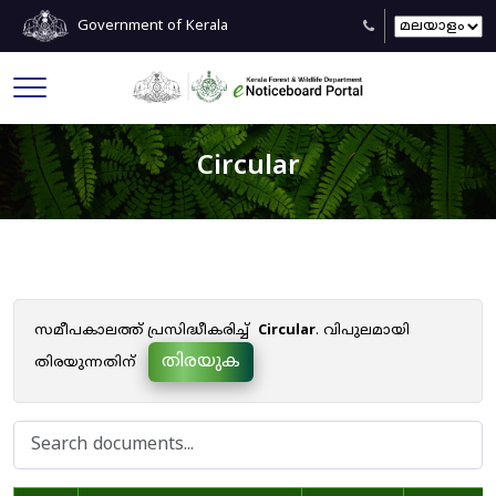
Government of Kerala
Circular
സമീപകാലത്ത് പ്രസിദ്ധീകരിച്ച്
Circular
. വിപുലമായി
തിരയുക
തിരയുന്നതിന്