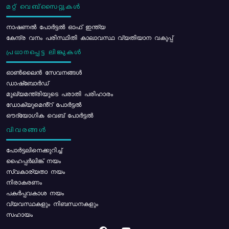
മറ്റ് വെബ്സൈറ്റുകൾ
നാഷണൽ പോർട്ടൽ ഓഫ് ഇന്ത്യ
കേന്ദ്ര വനം പരിസ്ഥിതി കാലാവസ്ഥ വ്യതിയാന വകുപ്പ്
പ്രധാനപ്പെട്ട ലിങ്കുകൾ
ഓൺലൈൻ സേവനങ്ങൾ
ഡാഷ്ബോർഡ്
മുഖ്യമന്ത്രിയുടെ പരാതി പരിഹാരം
ഡോക്യുമെൻ്റ് പോർട്ടൽ
ഔദ്യോഗിക വെബ് പോർട്ടൽ
വിവരങ്ങൾ
പോര്‍ട്ടലിനെക്കുറിച്ച്
ഹൈപ്പർലിങ്ക് നയം
സ്വകാര്യതാ നയം
നിരാകരണം
പകർപ്പവകാശ നയം
വ്യവസ്ഥകളും നിബന്ധനകളും
സഹായം