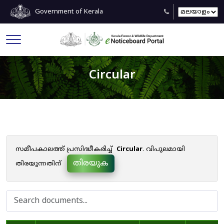
Government of Kerala
Circular
സമീപകാലത്ത് പ്രസിദ്ധീകരിച്ച്
Circular
. വിപുലമായി
തിരയുക
തിരയുന്നതിന്