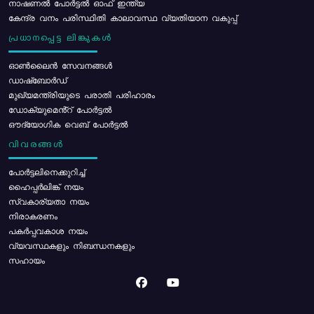
നാഷണൽ പോർട്ടൽ ഓഫ് ഇന്ത്യ
കേന്ദ്ര വനം പരിസ്ഥിതി കാലാവസ്ഥ വ്യതിയാന വകുപ്പ്
പ്രധാനപ്പെട്ട ലിങ്കുകൾ
ഓൺലൈൻ സേവനങ്ങൾ
ഡാഷ്ബോർഡ്
മുഖ്യമന്ത്രിയുടെ പരാതി പരിഹാരം
ഡോക്യുമെൻ്റ് പോർട്ടൽ
ഔദ്യോഗിക വെബ് പോർട്ടൽ
വിവരങ്ങൾ
പോര്‍ട്ടലിനെക്കുറിച്ച്
ഹൈപ്പർലിങ്ക് നയം
സ്വകാര്യതാ നയം
നിരാകരണം
പകർപ്പവകാശ നയം
വ്യവസ്ഥകളും നിബന്ധനകളും
സഹായം