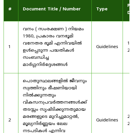
Pu
#
Document Title / Number
Type
Da
വനം ( സംരക്ഷണ ) നിയമം
1980, പ്രകാരം വനഭൂമി
വനേതര ഭൂമി എന്നിവയിൽ
19
1
Guidelines
ഉൾപ്പെടുന്ന പദ്ധതികൾ
20
സംബന്ധിച്ച
മാർഗ്ഗനിർദ്ദേശങ്ങൾ
പൊതുസ്ഥലങ്ങളിൽ ജീവനും
സ്വത്തിനും ഭീഷണിയായി
നിൽക്കുന്നതും
വികസനപ്രവർത്തനങ്ങൾക്ക്
തടസ്സം സൃഷ്ടിക്കുന്നതുമായ
മരങ്ങളുടെ മുറിച്ചുമാറ്റൽ,
20
2
Guidelines
മൂല്യനിർണ്ണയം ലേല
20
നടപടികൾ എന്നിവ