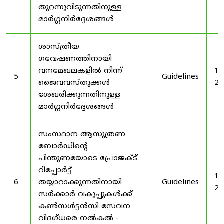
തുറന്നുവിടുന്നതിനുള്ള
മാർഗ്ഗനിർദ്ദേശങ്ങൾ
ശാസ്ത്രീയ
ഗവേഷണത്തിനായി
വനമേഖലകളിൽ നിന്ന്
19
5
Guidelines
ജൈവവസ്തുക്കൾ
20
ശേഖരിക്കുന്നതിനുള്ള
മാർഗ്ഗനിർദ്ദേശങ്ങൾ
സംസ്ഥാന ആസൂത്രണ
ബോർഡിൻ്റെ
പിന്തുണയോടെ പ്രോജക്ട്
റിപ്പോർട്ട്
19
6
തയ്യാറാക്കുന്നതിനായി
Guidelines
20
സർക്കാർ വകുപ്പുകൾക്ക്
കൺസൾട്ടൻസി സേവന
വിദഗ്ധരെ നൽകൽ -