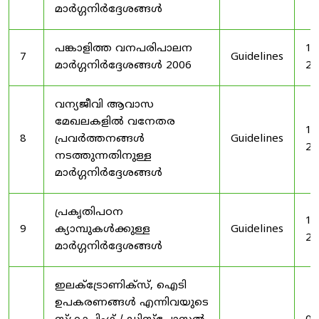
മാർഗ്ഗനിർദ്ദേശങ്ങൾ
പങ്കാളിത്ത വനപരിപാലന
19
7
Guidelines
മാർഗ്ഗനിർദ്ദേശങ്ങൾ 2006
20
വന്യജീവി ആവാസ
മേഖലകളിൽ വനേതര
19
8
പ്രവർത്തനങ്ങൾ
Guidelines
20
നടത്തുന്നതിനുള്ള
മാർഗ്ഗനിർദ്ദേശങ്ങൾ
പ്രകൃതിപഠന
19
9
ക്യാമ്പുകൾക്കുള്ള
Guidelines
20
മാർഗ്ഗനിർദ്ദേശങ്ങൾ
ഇലക്‌ട്രോണിക്‌സ്, ഐടി
ഉപകരണങ്ങൾ എന്നിവയുടെ