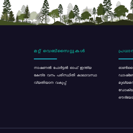
മറ്റ് വെബ്സൈറ്റുകൾ
പ്രധാന
നാഷണൽ പോർട്ടൽ ഓഫ് ഇന്ത്യ
ഓൺലൈ
കേന്ദ്ര വനം പരിസ്ഥിതി കാലാവസ്ഥ
ഡാഷ്ബ
വ്യതിയാന വകുപ്പ്
മുഖ്യമന
ഡോക്യു
ഔദ്യോഗ