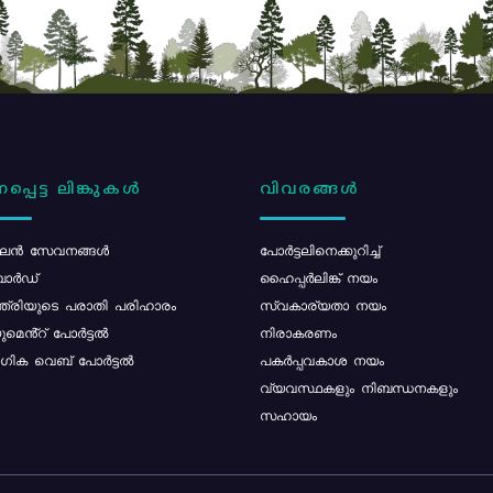
പ്പെട്ട ലിങ്കുകൾ
വിവരങ്ങൾ
ൻ സേവനങ്ങൾ
പോര്‍ട്ടലിനെക്കുറിച്ച്
ോർഡ്
ഹൈപ്പർലിങ്ക് നയം
്ത്രിയുടെ പരാതി പരിഹാരം
സ്വകാര്യതാ നയം
മെൻ്റ് പോർട്ടൽ
നിരാകരണം
ിക വെബ് പോർട്ടൽ
പകർപ്പവകാശ നയം
വ്യവസ്ഥകളും നിബന്ധനകളും
സഹായം