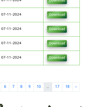
07-11-2024
Download
07-11-2024
Download
07-11-2024
Download
07-11-2024
Download
07-11-2024
Download
6
7
8
9
10
...
17
18
›