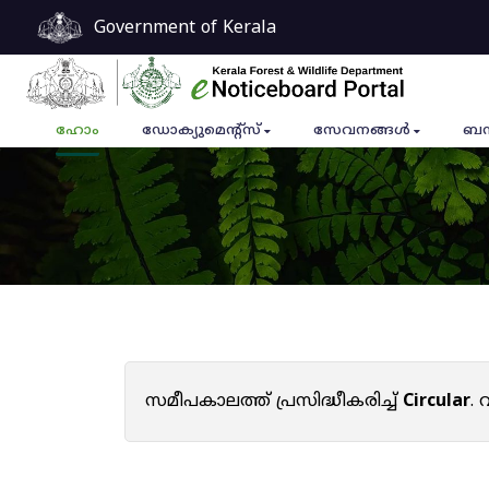
Government of Kerala
ഹോം
ഡോക്യുമെൻ്റ്സ്
സേവനങ്ങൾ
ബന
സമീപകാലത്ത് പ്രസിദ്ധീകരിച്ച്
Circular
.