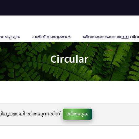
്ധപ്പെടുക
പതിവ് ചോദ്യങ്ങൾ
ജീവനക്കാര്‍ക്കായുള്ള വിവ
Circular
 വിപുലമായി തിരയുന്നതിന്
തിരയുക