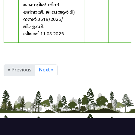
കേഡറിൽ നിന്ന്
ഒഴിവായി. ജി.ഒ.(ആർ.ടി)
നമ്പർ.3519/2025/
ജി.എ.ഡി.
തീയതി:11.08.2025
« Previous
Next »