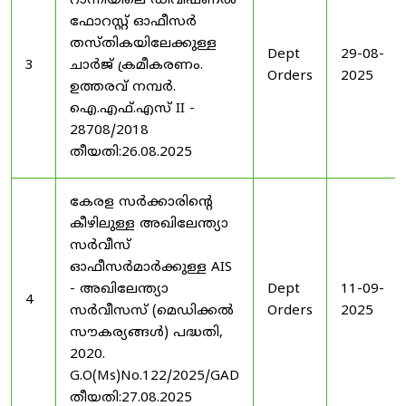
റാന്നിയിലെ ഡിവിഷണൽ
ഫോറസ്റ്റ് ഓഫീസർ
തസ്തികയിലേക്കുള്ള
Dept
29-08-
3
ചാർജ് ക്രമീകരണം.
Orders
2025
ഉത്തരവ് നമ്പർ.
ഐ.എഫ്.എസ് II -
28708/2018
തീയതി:26.08.2025
കേരള സർക്കാരിന്റെ
കീഴിലുള്ള അഖിലേന്ത്യാ
സർവീസ്
ഓഫീസർമാർക്കുള്ള AIS
- അഖിലേന്ത്യാ
Dept
11-09-
4
സർവീസസ് (മെഡിക്കൽ
Orders
2025
സൗകര്യങ്ങൾ) പദ്ധതി,
2020.
G.O(Ms)No.122/2025/GAD
തീയതി:27.08.2025