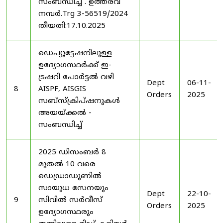
സംബന്ധിച്ച് . ഉത്തരവ്
നമ്പർ.Trg 3-56519/2024
തീയതി:17.10.2025
ഡെപ്യൂട്ടേഷനിലുള്ള
ഉദ്യോഗസ്ഥർക്ക് ഇ-
ട്രഷറി പോർട്ടൽ വഴി
Dept
06-11-
8
AISPF, AISGIS
Orders
2025
സബ്‌സ്‌ക്രിപ്‌ഷനുകൾ
അയയ്ക്കൽ -
സംബന്ധിച്ച്
2025 ഡിസംബർ 8
മുതൽ 10 വരെ
ഡെഡ്രാഡൂണിൽ
സായുധ സേനയും
Dept
22-10-
9
സിവിൽ സർവീസ്
Orders
2025
ഉദ്യോഗസ്ഥരും