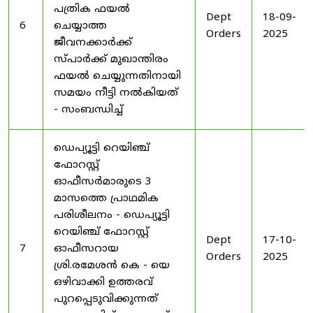
പത്രിക ഫയൽ
Dept
18-09-
6
ചെയ്യാത്ത
Orders
2025
ജീവനക്കാർക്ക്
സ്പാർക്ക് മുഖാന്തിരം
ഫയൽ ചെയ്യുന്നതിനായി
സമയം നീട്ടി നൽകിയത്
- സംബന്ധിച്ച്
ഡെപ്യൂട്ടി റെയിഞ്ച്
ഫോറസ്റ്റ്
ഓഫീസർമാരുടെ 3
മാസത്തെ പ്രാഥമിക
പരിശീലനം - ഡെപ്യൂട്ടി
റെയിഞ്ച് ഫോറസ്റ്റ്
Dept
17-10-
7
ഓഫീസറായ
Orders
2025
ശ്രി.രമേശൻ കെ - യെ
ഒഴിവാക്കി ഉത്തരവ്
പുറപ്പെടുവിക്കുന്നത്