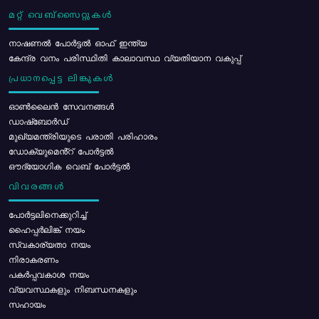
മറ്റ് വെബ്സൈറ്റുകൾ
നാഷണൽ പോർട്ടൽ ഓഫ് ഇന്ത്യ
കേന്ദ്ര വനം പരിസ്ഥിതി കാലാവസ്ഥ വ്യതിയാന വകുപ്പ്
പ്രധാനപ്പെട്ട ലിങ്കുകൾ
ഓൺലൈൻ സേവനങ്ങൾ
ഡാഷ്ബോർഡ്
മുഖ്യമന്ത്രിയുടെ പരാതി പരിഹാരം
ഡോക്യുമെൻ്റ് പോർട്ടൽ
ഔദ്യോഗിക വെബ് പോർട്ടൽ
വിവരങ്ങൾ
പോര്‍ട്ടലിനെക്കുറിച്ച്
ഹൈപ്പർലിങ്ക് നയം
സ്വകാര്യതാ നയം
നിരാകരണം
പകർപ്പവകാശ നയം
വ്യവസ്ഥകളും നിബന്ധനകളും
സഹായം