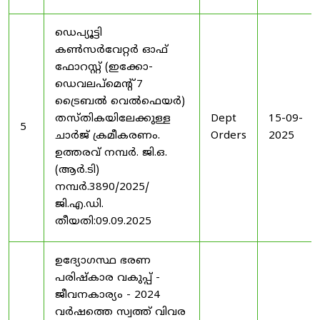
ഡെപ്യൂട്ടി
കൺസർവേറ്റർ ഓഫ്
ഫോറസ്റ്റ് (ഇക്കോ-
ഡെവലപ്മെന്റ് 7
ട്രൈബൽ വെൽഫെയർ)
തസ്തികയിലേക്കുള്ള
Dept
15-09-
5
ചാർജ് ക്രമീകരണം.
Orders
2025
ഉത്തരവ് നമ്പർ. ജി.ഒ.
(ആർ.ടി)
നമ്പർ.3890/2025/
ജി.എ.ഡി.
തീയതി:09.09.2025
ഉദ്യോഗസ്ഥ ഭരണ
പരിഷ്കാര വകുപ്പ് -
ജീവനകാര്യം - 2024
വർഷത്തെ സ്വത്ത് വിവര