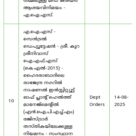
തമ്മിലുള്ള മിഡ് കരിയർ
ആശയവിനിമയം -
എ.ഐ.എസ്.
എ.ഐ.എസ് -
സെൻട്രൽ
ഡെപ്യൂട്ടേഷൻ - ശ്രീ. കുറ
ശ്രീനിവാസ്
ഐ.എഫ്.എസ്
(കെ.എൽ-2015) -
ഹൈദരാബാദിലെ
രാജേന്ദ്ര നഗറിൽ
നാഷണൽ ഇൻസ്റ്റിറ്റ്യൂട്ട്
ഓഫ് പ്ലാന്റ് ഹെൽത്ത്
Dept
14-08-
10
മാനേജ്‌മെന്റിൽ
Orders
2025
(എൻ.ഐ.പി.എച്ച്.എം)
രജിസ്ട്രാർ
തസ്തികയിലേക്കുള്ള
നിയമനം - സംസ്ഥാന