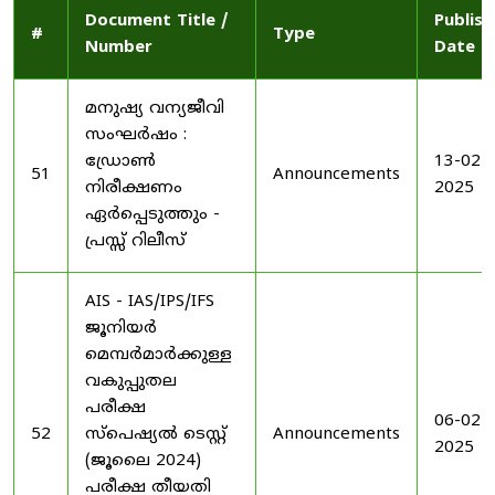
Document Title /
Publis
#
Type
Number
Date
മനുഷ്യ വന്യജീവി
സംഘർഷം :
ഡ്രോൺ
13-02-
51
Announcements
നിരീക്ഷണം
2025
ഏർപ്പെടുത്തും -
പ്രസ്സ് റിലീസ്
AIS - IAS/IPS/IFS
ജൂനിയർ
മെമ്പർമാർക്കുള്ള
വകുപ്പുതല
പരീക്ഷ
06-02-
52
സ്പെഷ്യൽ ടെസ്റ്റ്
Announcements
2025
(ജൂലൈ 2024)
പരീക്ഷ തീയതി