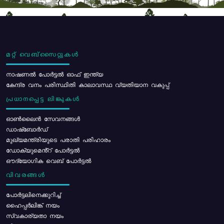
മറ്റ് വെബ്സൈറ്റുകൾ
നാഷണൽ പോർട്ടൽ ഓഫ് ഇന്ത്യ
കേന്ദ്ര വനം പരിസ്ഥിതി കാലാവസ്ഥ വ്യതിയാന വകുപ്പ്
പ്രധാനപ്പെട്ട ലിങ്കുകൾ
ഓൺലൈൻ സേവനങ്ങൾ
ഡാഷ്ബോർഡ്
മുഖ്യമന്ത്രിയുടെ പരാതി പരിഹാരം
ഡോക്യുമെൻ്റ് പോർട്ടൽ
ഔദ്യോഗിക വെബ് പോർട്ടൽ
വിവരങ്ങൾ
പോര്‍ട്ടലിനെക്കുറിച്ച്
ഹൈപ്പർലിങ്ക് നയം
സ്വകാര്യതാ നയം