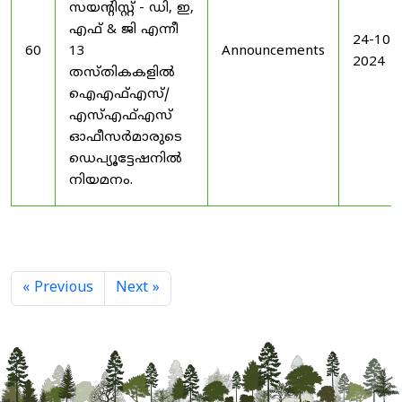
സയൻ്റിസ്റ്റ് - ഡി, ഇ,
എഫ് & ജി എന്നീ
24-10-
60
13
Announcements
2024
തസ്തികകളിൽ
ഐഎഫ്എസ്/
എസ്എഫ്എസ്
ഓഫീസർമാരുടെ
ഡെപ്യൂട്ടേഷനിൽ
നിയമനം.
« Previous
Next »