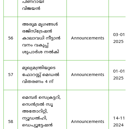
പിണറായി
വിജയൻ
അരുമ മൃഗങ്ങൾ
രജിസ്‌ട്രേഷൻ
03-01-
56
കാലാവധി നീട്ടാൻ
Announcements
2025
വനം വകുപ്പ്
ശുപാർശ നൽകി
മുഖ്യമന്ത്രിയുടെ
01-01-
57
ഫോറസ്റ്റ് മെഡൽ
Announcements
2025
വിതരണം 4 ന്
മെമ്പർ സെക്രട്ടറി,
സെൻട്രൽ സൂ
അതോറിറ്റി,
ന്യൂഡൽഹി,
14-11-
58
Announcements
ഡെപ്യൂട്ടേഷൻ
2024