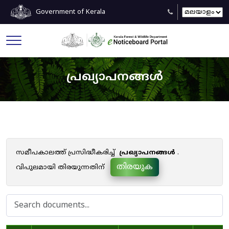
Government of Kerala
പ്രഖ്യാപനങ്ങൾ
സമീപകാലത്ത് പ്രസിദ്ധീകരിച്ച്
പ്രഖ്യാപനങ്ങൾ
.
തിരയുക
വിപുലമായി തിരയുന്നതിന്