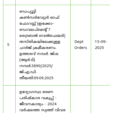
ഡെപ്യൂട്ടി
കൺസർവേറ്റർ ഓഫ്
ഫോറസ്റ്റ് (ഇക്കോ-
ഡെവലപ്മെന്റ് 7
ട്രൈബൽ വെൽഫെയർ)
തസ്തികയിലേക്കുള്ള
Dept
15-09-
5
ചാർജ് ക്രമീകരണം.
Orders
2025
ഉത്തരവ് നമ്പർ. ജി.ഒ.
(ആർ.ടി)
നമ്പർ.3890/2025/
ജി.എ.ഡി.
തീയതി:09.09.2025
ഉദ്യോഗസ്ഥ ഭരണ
പരിഷ്കാര വകുപ്പ് -
ജീവനകാര്യം - 2024
വർഷത്തെ സ്വത്ത് വിവര