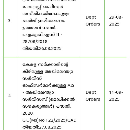
റാന്നിയിലെ ഡിവിഷണൽ
ഫോറസ്റ്റ് ഓഫീസർ
തസ്തികയിലേക്കുള്ള
Dept
29-08-
3
ചാർജ് ക്രമീകരണം.
Orders
2025
ഉത്തരവ് നമ്പർ.
ഐ.എഫ്.എസ് II -
28708/2018
തീയതി:26.08.2025
കേരള സർക്കാരിന്റെ
കീഴിലുള്ള അഖിലേന്ത്യാ
സർവീസ്
ഓഫീസർമാർക്കുള്ള AIS
- അഖിലേന്ത്യാ
Dept
11-09-
4
സർവീസസ് (മെഡിക്കൽ
Orders
2025
സൗകര്യങ്ങൾ) പദ്ധതി,
2020.
G.O(Ms)No.122/2025/GAD
തീയതി:27.08.2025