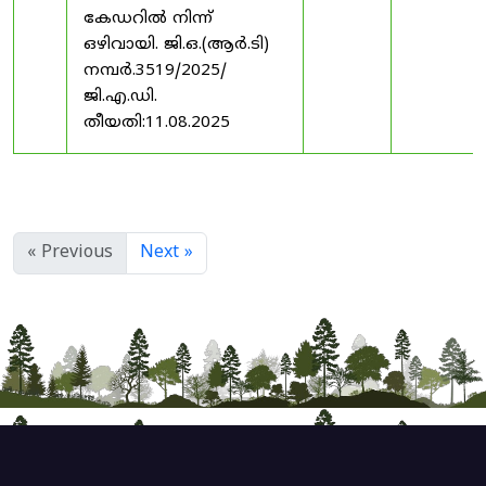
കേഡറിൽ നിന്ന്
ഒഴിവായി. ജി.ഒ.(ആർ.ടി)
നമ്പർ.3519/2025/
ജി.എ.ഡി.
തീയതി:11.08.2025
« Previous
Next »