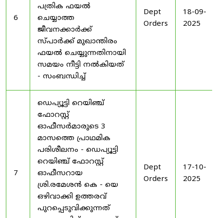
പത്രിക ഫയൽ
Dept
18-09-
6
ചെയ്യാത്ത
Orders
2025
ജീവനക്കാർക്ക്
സ്പാർക്ക് മുഖാന്തിരം
ഫയൽ ചെയ്യുന്നതിനായി
സമയം നീട്ടി നൽകിയത്
- സംബന്ധിച്ച്
ഡെപ്യൂട്ടി റെയിഞ്ച്
ഫോറസ്റ്റ്
ഓഫീസർമാരുടെ 3
മാസത്തെ പ്രാഥമിക
പരിശീലനം - ഡെപ്യൂട്ടി
റെയിഞ്ച് ഫോറസ്റ്റ്
Dept
17-10-
7
ഓഫീസറായ
Orders
2025
ശ്രി.രമേശൻ കെ - യെ
ഒഴിവാക്കി ഉത്തരവ്
പുറപ്പെടുവിക്കുന്നത്