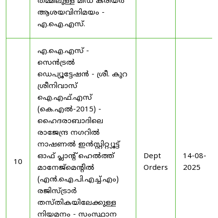
തമ്മിലുള്ള മിഡ് കരിയർ
ആശയവിനിമയം -
എ.ഐ.എസ്.
എ.ഐ.എസ് -
സെൻട്രൽ
ഡെപ്യൂട്ടേഷൻ - ശ്രീ. കുറ
ശ്രീനിവാസ്
ഐ.എഫ്.എസ്
(കെ.എൽ-2015) -
ഹൈദരാബാദിലെ
രാജേന്ദ്ര നഗറിൽ
നാഷണൽ ഇൻസ്റ്റിറ്റ്യൂട്ട്
ഓഫ് പ്ലാന്റ് ഹെൽത്ത്
Dept
14-08-
10
മാനേജ്‌മെന്റിൽ
Orders
2025
(എൻ.ഐ.പി.എച്ച്.എം)
രജിസ്ട്രാർ
തസ്തികയിലേക്കുള്ള
നിയമനം - സംസ്ഥാന