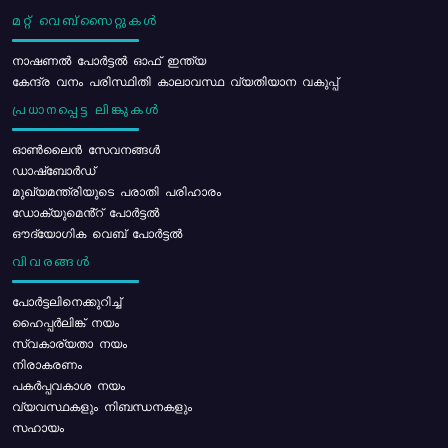
മറ്റ് വെബ്സൈറ്റുകൾ
നാഷണൽ പോർട്ടൽ ഓഫ് ഇന്ത്യ
കേന്ദ്ര വനം പരിസ്ഥിതി കാലാവസ്ഥ വ്യതിയാന വകുപ്പ്
പ്രധാനപ്പെട്ട ലിങ്കുകൾ
ഓൺലൈൻ സേവനങ്ങൾ
ഡാഷ്ബോർഡ്
മുഖ്യമന്ത്രിയുടെ പരാതി പരിഹാരം
ഡോക്യുമെൻ്റ് പോർട്ടൽ
ഔദ്യോഗിക വെബ് പോർട്ടൽ
വിവരങ്ങൾ
പോര്‍ട്ടലിനെക്കുറിച്ച്
ഹൈപ്പർലിങ്ക് നയം
സ്വകാര്യതാ നയം
നിരാകരണം
പകർപ്പവകാശ നയം
വ്യവസ്ഥകളും നിബന്ധനകളും
സഹായം