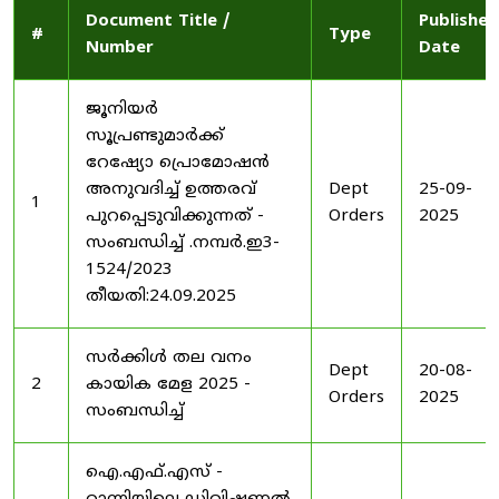
Document Title /
Published
#
Type
Number
Date
ജൂനിയർ
സൂപ്രണ്ടുമാർക്ക്
റേഷ്യോ പ്രൊമോഷൻ
അനുവദിച്ച് ഉത്തരവ്
Dept
25-09-
1
പുറപ്പെടുവിക്കുന്നത് -
Orders
2025
സംബന്ധിച്ച് .നമ്പർ.ഇ3-
1524/2023
തീയതി:24.09.2025
സർക്കിൾ തല വനം
Dept
20-08-
2
കായിക മേള 2025 -
Orders
2025
സംബന്ധിച്ച്
ഐ.എഫ്.എസ് -