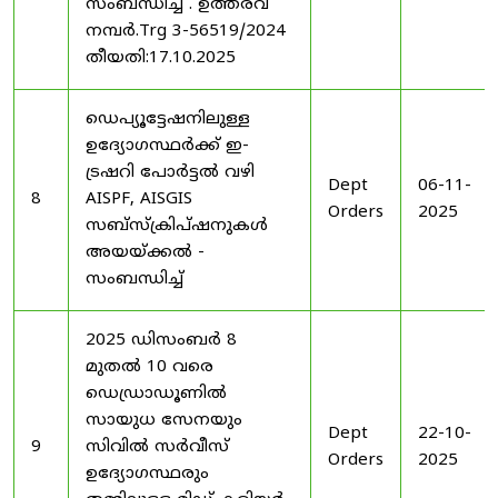
സംബന്ധിച്ച് . ഉത്തരവ്
നമ്പർ.Trg 3-56519/2024
തീയതി:17.10.2025
ഡെപ്യൂട്ടേഷനിലുള്ള
ഉദ്യോഗസ്ഥർക്ക് ഇ-
ട്രഷറി പോർട്ടൽ വഴി
Dept
06-11-
8
AISPF, AISGIS
Orders
2025
സബ്‌സ്‌ക്രിപ്‌ഷനുകൾ
അയയ്ക്കൽ -
സംബന്ധിച്ച്
2025 ഡിസംബർ 8
മുതൽ 10 വരെ
ഡെഡ്രാഡൂണിൽ
സായുധ സേനയും
Dept
22-10-
9
സിവിൽ സർവീസ്
Orders
2025
ഉദ്യോഗസ്ഥരും