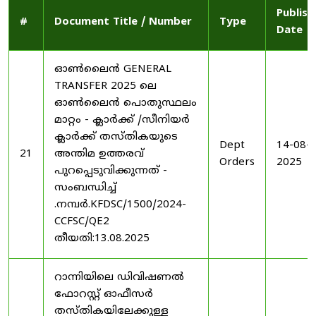
Publish
#
Document Title / Number
Type
Date
ഓൺലൈൻ GENERAL
TRANSFER 2025 ലെ
ഓൺലൈൻ പൊതുസ്ഥലം
മാറ്റം - ക്ലാർക്ക് /സീനിയർ
ക്ലാർക്ക് തസ്തികയുടെ
Dept
14-08-
21
അന്തിമ ഉത്തരവ്
Orders
2025
പുറപ്പെടുവിക്കുന്നത് -
സംബന്ധിച്ച്
.നമ്പർ.KFDSC/1500/2024-
CCFSC/QE2
തീയതി:13.08.2025
റാന്നിയിലെ ഡിവിഷണൽ
ഫോറസ്റ്റ് ഓഫീസർ
തസ്തികയിലേക്കുള്ള