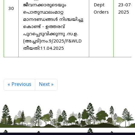
ജീവനക്കാരുടെയും
Dept
23-07-
30
പൊതുസ്ഥലംമാറ്റ
Orders
2025
മാനദണ്ഡങ്ങൾ നിശ്ചയിച്ചു
കൊണ്ട് - ഉത്തരവ്
പുറപ്പെടുവിക്കുന്നു .സ.ഉ.
(അച്ചടി)നം.9/2025/F&WLD
തീയതി:11.04.2025
« Previous
Next »