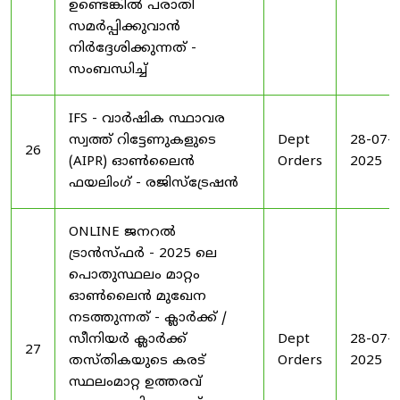
ഉണ്ടെങ്കിൽ പരാതി
സമർപ്പിക്കുവാൻ
നിർദ്ദേശിക്കുന്നത് -
സംബന്ധിച്ച്
IFS - വാർഷിക സ്ഥാവര
സ്വത്ത് റിട്ടേണുകളുടെ
Dept
28-07-
26
(AIPR) ഓൺലൈൻ
Orders
2025
ഫയലിംഗ് - രജിസ്ട്രേഷൻ
ONLINE ജനറൽ
ട്രാൻസ്ഫർ - 2025 ലെ
പൊതുസ്ഥലം മാറ്റം
ഓൺലൈൻ മുഖേന
നടത്തുന്നത് - ക്ലാർക്ക് /
സീനിയർ ക്ലാർക്ക്
Dept
28-07-
27
തസ്തികയുടെ കരട്
Orders
2025
സ്ഥലംമാറ്റ ഉത്തരവ്