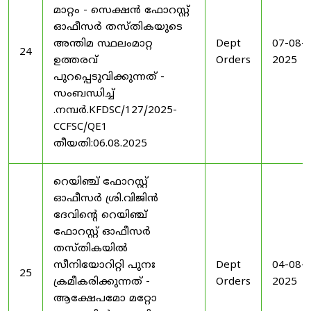
മാറ്റം - സെക്ഷൻ ഫോറസ്റ്റ്
ഓഫീസർ തസ്തികയുടെ
അന്തിമ സ്ഥലംമാറ്റ
Dept
07-08-
24
ഉത്തരവ്
Orders
2025
പുറപ്പെടുവിക്കുന്നത് -
സംബന്ധിച്ച്
.നമ്പർ.KFDSC/127/2025-
CCFSC/QE1
തീയതി:06.08.2025
റെയിഞ്ച് ഫോറസ്റ്റ്
ഓഫീസർ ശ്രി.വിജിൻ
ദേവിന്റെ റെയിഞ്ച്
ഫോറസ്റ്റ് ഓഫീസർ
തസ്തികയിൽ
സീനിയോറിറ്റി പുനഃ
Dept
04-08-
25
ക്രമീകരിക്കുന്നത് -
Orders
2025
ആക്ഷേപമോ മറ്റോ