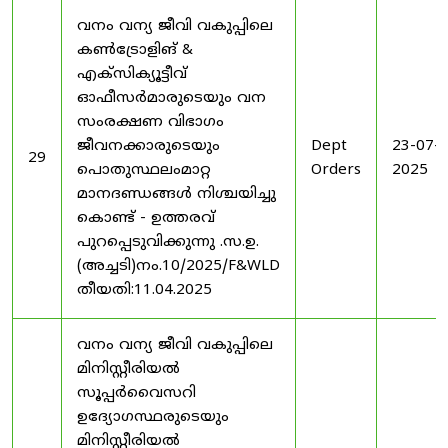
വനം വന്യ ജീവി വകുപ്പിലെ
കൺട്രോളിങ് &
എക്സിക്യൂട്ടീവ്
ഓഫീസർമാരുടെയും വന
സംരക്ഷണ വിഭാഗം
ജീവനക്കാരുടെയും
Dept
23-07-
29
പൊതുസ്ഥലംമാറ്റ
Orders
2025
മാനദണ്ഡങ്ങൾ നിശ്ചയിച്ചു
കൊണ്ട് - ഉത്തരവ്
പുറപ്പെടുവിക്കുന്നു .സ.ഉ.
(അച്ചടി)നം.10/2025/F&WLD
തീയതി:11.04.2025
വനം വന്യ ജീവി വകുപ്പിലെ
മിനിസ്റ്റീരിയൽ
സൂപ്പർവൈസറി
ഉദ്യോഗസ്ഥരുടെയും
മിനിസ്റ്റീരിയൽ