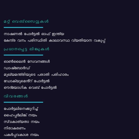
മറ്റ് വെബ്സൈറ്റുകൾ
നാഷണൽ പോർട്ടൽ ഓഫ് ഇന്ത്യ
കേന്ദ്ര വനം പരിസ്ഥിതി കാലാവസ്ഥ വ്യതിയാന വകുപ്പ്
പ്രധാനപ്പെട്ട ലിങ്കുകൾ
ഓൺലൈൻ സേവനങ്ങൾ
ഡാഷ്ബോർഡ്
മുഖ്യമന്ത്രിയുടെ പരാതി പരിഹാരം
ഡോക്യുമെൻ്റ് പോർട്ടൽ
ഔദ്യോഗിക വെബ് പോർട്ടൽ
വിവരങ്ങൾ
പോര്‍ട്ടലിനെക്കുറിച്ച്
ഹൈപ്പർലിങ്ക് നയം
സ്വകാര്യതാ നയം
നിരാകരണം
പകർപ്പവകാശ നയം