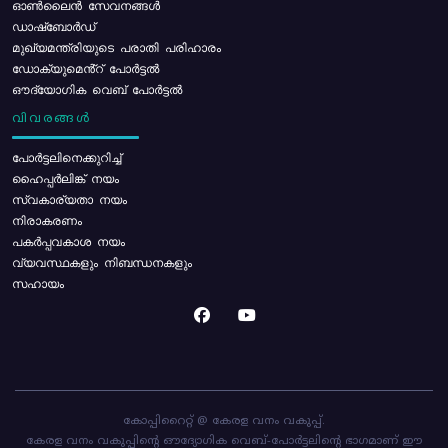
ഓൺലൈൻ സേവനങ്ങൾ
ഡാഷ്ബോർഡ്
മുഖ്യമന്ത്രിയുടെ പരാതി പരിഹാരം
ഡോക്യുമെൻ്റ് പോർട്ടൽ
ഔദ്യോഗിക വെബ് പോർട്ടൽ
വിവരങ്ങൾ
പോര്‍ട്ടലിനെക്കുറിച്ച്
ഹൈപ്പർലിങ്ക് നയം
സ്വകാര്യതാ നയം
നിരാകരണം
പകർപ്പവകാശ നയം
വ്യവസ്ഥകളും നിബന്ധനകളും
സഹായം
കോപ്പിറൈറ്റ് @ കേരള വനം വകുപ്പ്.
കേരള വനം വകുപ്പിന്റെ ഔദ്യോഗിക വെബ്-പോർട്ടലിന്റെ ഭാഗമാണ് ഈ