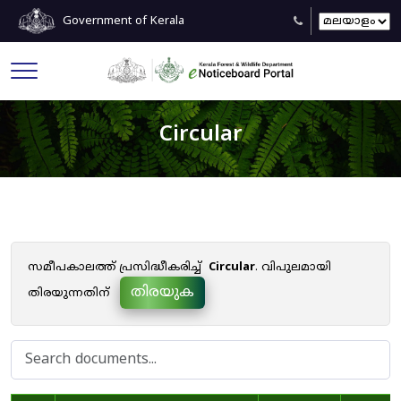
Government of Kerala
Circular
സമീപകാലത്ത് പ്രസിദ്ധീകരിച്ച്
Circular
. വിപുലമായി
തിരയുക
തിരയുന്നതിന്