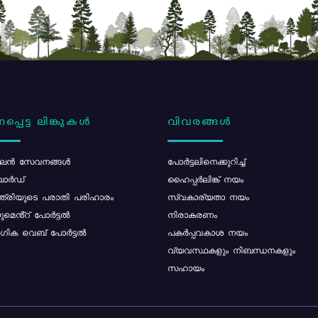
പ്പെട്ട ലിങ്കുകൾ
വിവരങ്ങൾ
ൻ സേവനങ്ങൾ
പോര്‍ട്ടലിനെക്കുറിച്ച്
ോർഡ്
ഹൈപ്പർലിങ്ക് നയം
്ത്രിയുടെ പരാതി പരിഹാരം
സ്വകാര്യതാ നയം
മെൻ്റ് പോർട്ടൽ
നിരാകരണം
ിക വെബ് പോർട്ടൽ
പകർപ്പവകാശ നയം
വ്യവസ്ഥകളും നിബന്ധനകളും
സഹായം