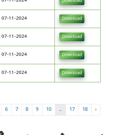
07-11-2024
Download
07-11-2024
Download
07-11-2024
Download
07-11-2024
Download
07-11-2024
Download
6
7
8
9
10
...
17
18
›