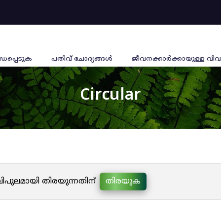
്ധപ്പെടുക
പതിവ് ചോദ്യങ്ങൾ
ജീവനക്കാര്‍ക്കായുള്ള വിവ
Circular
 വിപുലമായി തിരയുന്നതിന്
തിരയുക