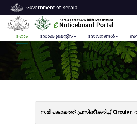
Government of Kerala
ഹോം
ഡോക്യുമെൻ്റ്സ്
സേവനങ്ങൾ
ബന
സമീപകാലത്ത് പ്രസിദ്ധീകരിച്ച്
Circular
.