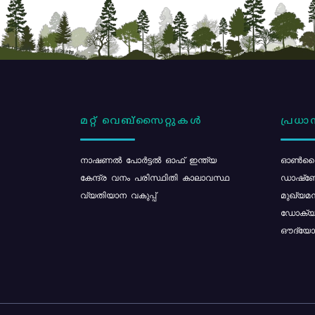
മറ്റ് വെബ്സൈറ്റുകൾ
പ്രധാന
നാഷണൽ പോർട്ടൽ ഓഫ് ഇന്ത്യ
ഓൺലൈ
കേന്ദ്ര വനം പരിസ്ഥിതി കാലാവസ്ഥ
ഡാഷ്ബ
വ്യതിയാന വകുപ്പ്
മുഖ്യമന
ഡോക്യു
ഔദ്യോഗ