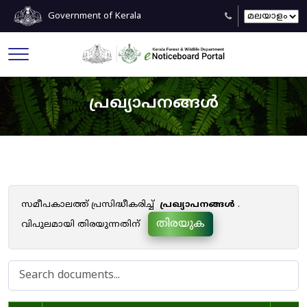
Government of Kerala
പ്രഖ്യാപനങ്ങൾ
സമീപകാലത്ത് പ്രസിദ്ധീകരിച്ച്
പ്രഖ്യാപനങ്ങൾ
.
തിരയുക
വിപുലമായി തിരയുന്നതിന്