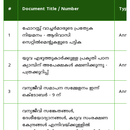
#
Document Title / Number
Type
ഫോറസ്റ്റ് വാച്ചർമാരുടെ പ്രത്യേക
1
നിയമനം - ആദിവാസി
Anno
സെറ്റിൽമെന്റുകളുടെ പട്ടിക
യുവ എഴുത്തുകാർക്കുള്ള പ്രകൃതി പഠന
2
ക്യാമ്പിന് അപേക്ഷകൾ ക്ഷണിക്കുന്നു -
Anno
പത്രക്കുറിപ്പ്
വന്യജീവി സമാപന സമ്മേളനം ഇന്ന്
3
Anno
ഒക്ടോബർ - 9 ന്
വന്യജീവി സങ്കേതങ്ങൾ,
ദേശീയോദ്യാനങ്ങൾ, കടുവ സംരക്ഷണ
കേന്ദ്രങ്ങൾ എന്നിവയ്ക്കുള്ളിൽ