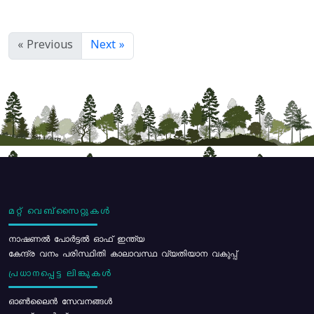
« Previous
Next »
മറ്റ് വെബ്സൈറ്റുകൾ
നാഷണൽ പോർട്ടൽ ഓഫ് ഇന്ത്യ
കേന്ദ്ര വനം പരിസ്ഥിതി കാലാവസ്ഥ വ്യതിയാന വകുപ്പ്
പ്രധാനപ്പെട്ട ലിങ്കുകൾ
ഓൺലൈൻ സേവനങ്ങൾ