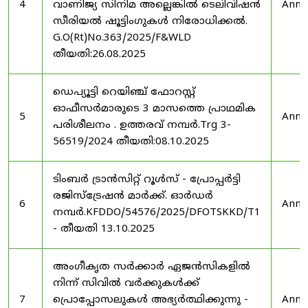
4
വാണിജ്യ സിനിമ അല്ലെങ്കിൽ ടെലിവിഷൻ
Anno
സീരിയൽ ഷൂട്ടിംഗുകൾ നിരോധിക്കൽ.
G.O(Rt)No.363/2025/F&WLD
തീയതി:26.08.2025
ഡെപ്യൂട്ടി റെയിഞ്ച് ഫോറസ്റ്റ്
ഓഫീസർമാരുടെ 3 മാസത്തെ പ്രാഥമിക
5
Anno
പരിശീലനം . ഉത്തരവ് നമ്പർ.Trg 3-
56519/2024 തീയതി:08.10.2025
ടിംബർ ട്രാൻസിറ്റ് റൂൾസ് - പ്രോപ്പർട്ടി
രജിസ്ട്രേഷൻ മാർക്ക്. ഓർഡർ
6
Anno
നമ്പർ.KFDDO/54576/2025/DFOTSKKD/T1
- തീയതി 13.10.2025
അംഗീകൃത സർക്കാർ ഏജൻസികളിൽ
നിന്ന് സിവിൽ വർക്കുകൾക്ക്
7
പ്രൊപ്പോസലുകൾ അഭ്യർത്ഥിക്കുന്നു -
Anno