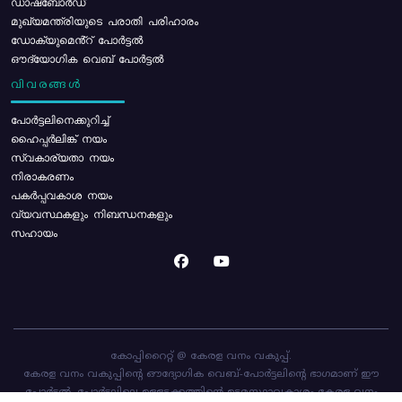
ഡാഷ്ബോർഡ്
മുഖ്യമന്ത്രിയുടെ പരാതി പരിഹാരം
ഡോക്യുമെൻ്റ് പോർട്ടൽ
ഔദ്യോഗിക വെബ് പോർട്ടൽ
വിവരങ്ങൾ
പോര്‍ട്ടലിനെക്കുറിച്ച്
ഹൈപ്പർലിങ്ക് നയം
സ്വകാര്യതാ നയം
നിരാകരണം
പകർപ്പവകാശ നയം
വ്യവസ്ഥകളും നിബന്ധനകളും
സഹായം
കോപ്പിറൈറ്റ് @ കേരള വനം വകുപ്പ്.
കേരള വനം വകുപ്പിന്റെ ഔദ്യോഗിക വെബ്-പോർട്ടലിന്റെ ഭാഗമാണ് ഈ
പോർട്ടൽ. പോർട്ടലിലെ ഉള്ളടക്കത്തിന്റെ ഉടമസ്ഥാവകാശം കേരള വനം