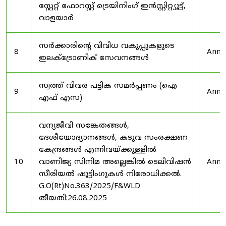
സ്റ്റേറ്റ് ഫോറസ്റ്റ് ട്രെയിനിംഗ് ഇൻസ്റ്റിറ്റ്യൂട്ട്,
വാളയാർ
സർക്കാരിന്റെ വിവിധ വകുപ്പുകളുടെ
8
Anno
ഇലക്ട്രോണിക് സേവനങ്ങൾ
സ്വത്ത് വിവര പട്ടിക സമർപ്പണം (ഐ
9
Anno
എഫ് എസ)
വന്യജീവി സങ്കേതങ്ങൾ,
ദേശീയോദ്യാനങ്ങൾ, കടുവ സംരക്ഷണ
കേന്ദ്രങ്ങൾ എന്നിവയ്ക്കുള്ളിൽ
10
വാണിജ്യ സിനിമ അല്ലെങ്കിൽ ടെലിവിഷൻ
Anno
സീരിയൽ ഷൂട്ടിംഗുകൾ നിരോധിക്കൽ.
G.O(Rt)No.363/2025/F&WLD
തീയതി:26.08.2025