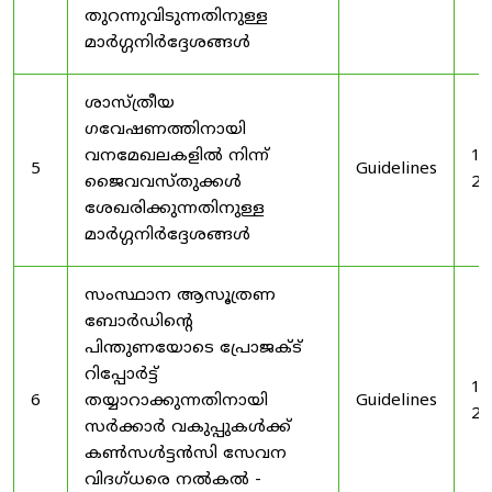
തുറന്നുവിടുന്നതിനുള്ള
മാർഗ്ഗനിർദ്ദേശങ്ങൾ
ശാസ്ത്രീയ
ഗവേഷണത്തിനായി
വനമേഖലകളിൽ നിന്ന്
19
5
Guidelines
ജൈവവസ്തുക്കൾ
20
ശേഖരിക്കുന്നതിനുള്ള
മാർഗ്ഗനിർദ്ദേശങ്ങൾ
സംസ്ഥാന ആസൂത്രണ
ബോർഡിൻ്റെ
പിന്തുണയോടെ പ്രോജക്ട്
റിപ്പോർട്ട്
19
6
തയ്യാറാക്കുന്നതിനായി
Guidelines
20
സർക്കാർ വകുപ്പുകൾക്ക്
കൺസൾട്ടൻസി സേവന
വിദഗ്ധരെ നൽകൽ -