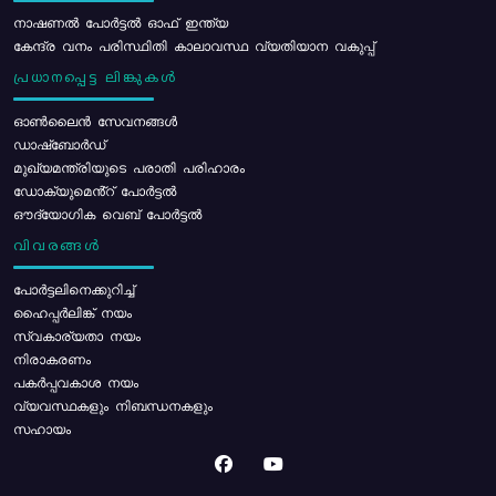
നാഷണൽ പോർട്ടൽ ഓഫ് ഇന്ത്യ
കേന്ദ്ര വനം പരിസ്ഥിതി കാലാവസ്ഥ വ്യതിയാന വകുപ്പ്
പ്രധാനപ്പെട്ട ലിങ്കുകൾ
ഓൺലൈൻ സേവനങ്ങൾ
ഡാഷ്ബോർഡ്
മുഖ്യമന്ത്രിയുടെ പരാതി പരിഹാരം
ഡോക്യുമെൻ്റ് പോർട്ടൽ
ഔദ്യോഗിക വെബ് പോർട്ടൽ
വിവരങ്ങൾ
പോര്‍ട്ടലിനെക്കുറിച്ച്
ഹൈപ്പർലിങ്ക് നയം
സ്വകാര്യതാ നയം
നിരാകരണം
പകർപ്പവകാശ നയം
വ്യവസ്ഥകളും നിബന്ധനകളും
സഹായം