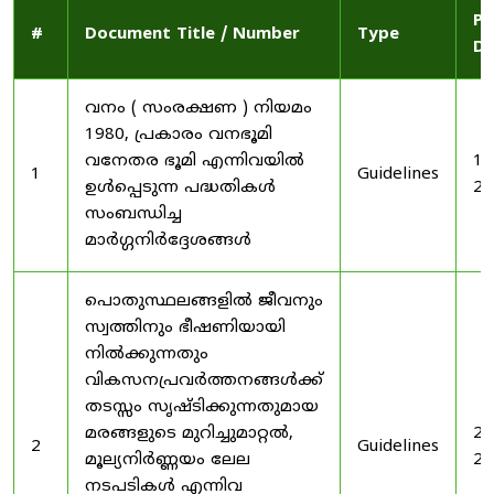
Pu
#
Document Title / Number
Type
Da
വനം ( സംരക്ഷണ ) നിയമം
1980, പ്രകാരം വനഭൂമി
വനേതര ഭൂമി എന്നിവയിൽ
19
1
Guidelines
ഉൾപ്പെടുന്ന പദ്ധതികൾ
20
സംബന്ധിച്ച
മാർഗ്ഗനിർദ്ദേശങ്ങൾ
പൊതുസ്ഥലങ്ങളിൽ ജീവനും
സ്വത്തിനും ഭീഷണിയായി
നിൽക്കുന്നതും
വികസനപ്രവർത്തനങ്ങൾക്ക്
തടസ്സം സൃഷ്ടിക്കുന്നതുമായ
മരങ്ങളുടെ മുറിച്ചുമാറ്റൽ,
20
2
Guidelines
മൂല്യനിർണ്ണയം ലേല
20
നടപടികൾ എന്നിവ