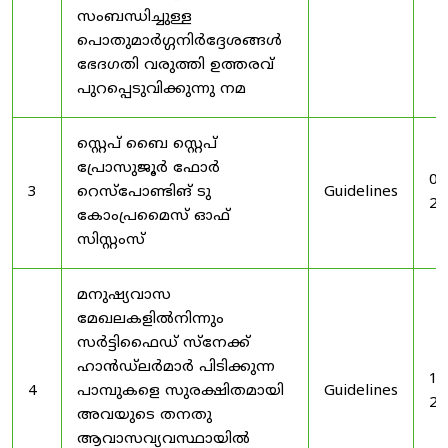
സംബന്ധിച്ചുള്ള
പൊതുമാർഗ്ഗനിർദ്ദേശങ്ങൾ
ഭേദഗതി വരുത്തി ഉത്തരവ്
പുറപ്പെടുവിക്കുന്നു നമ
സ്റ്റെപ് ബൈ സ്റ്റെപ്
പ്രോസുജൂർ ഫോർ
03
3
റെസ്‌പോണ്ടിങ് ടു
Guidelines
20
കോംപ്രമൈസ് ഓഫ്
സിസ്റ്റംസ്
മനുഷ്യവാസ
മേഖലകളിൽനിന്നും
സർട്ടിഫൈഡ് സ്നേക്ക്
ഹാൻഡ്‌ലർമാർ പിടിക്കുന്ന
19
4
പാമ്പുകളെ സുരക്ഷിതമായി
Guidelines
20
അവയുടെ തനതു
ആവാസവ്യവസ്ഥായിൽ