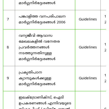
മാർഗ്ഗനിർദ്ദേശങ്ങൾ
പങ്കാളിത്ത വനപരിപാലന
19
7
Guidelines
മാർഗ്ഗനിർദ്ദേശങ്ങൾ 2006
20
വന്യജീവി ആവാസ
മേഖലകളിൽ വനേതര
19
8
പ്രവർത്തനങ്ങൾ
Guidelines
20
നടത്തുന്നതിനുള്ള
മാർഗ്ഗനിർദ്ദേശങ്ങൾ
പ്രകൃതിപഠന
19
9
ക്യാമ്പുകൾക്കുള്ള
Guidelines
20
മാർഗ്ഗനിർദ്ദേശങ്ങൾ
ഇലക്‌ട്രോണിക്‌സ്, ഐടി
ഉപകരണങ്ങൾ എന്നിവയുടെ