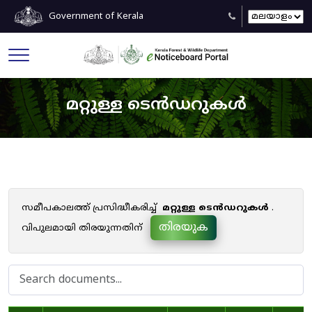
Government of Kerala
മറ്റുള്ള ടെൻഡറുകൾ
സമീപകാലത്ത് പ്രസിദ്ധീകരിച്ച്
മറ്റുള്ള ടെൻഡറുകൾ
.
തിരയുക
വിപുലമായി തിരയുന്നതിന്