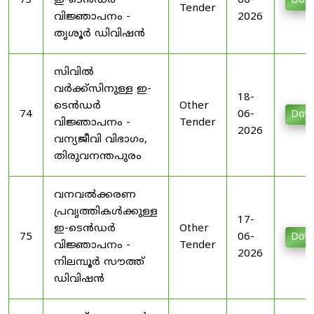
73
ഇ-ടെൻഡർ
06-
Dow
Tender
വിജ്ഞാപനം -
2026
തൃശൂർ ഡിവിഷൻ
സിവിൽ
വർക്ക്സിനുള്ള ഇ-
18-
ടെൻഡർ
Other
74
06-
Dow
വിജ്ഞാപനം -
Tender
2026
വന്യജീവി വിഭാഗം,
തിരുവനന്തപുരം
വനവൽക്കരണ
പ്രവൃത്തികൾക്കുള്ള
17-
ഇ-ടെൻഡർ
Other
75
06-
Dow
വിജ്ഞാപനം -
Tender
2026
നിലമ്പൂർ സൗത്ത്
ഡിവിഷൻ