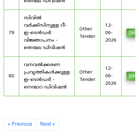
തെന്മല ഡിവിഷൻ
സിവിൽ
വർക്ക്സിനുള്ള റീ-
12-
Other
79
ഇ-ടെൻഡർ
06-
Dow
Tender
വിജ്ഞാപനം -
2026
തെന്മല ഡിവിഷൻ
വനവൽക്കരണ
12-
പ്രവൃത്തികൾക്കുള്ള
Other
80
06-
Dow
ഇ-ടെൻഡർ -
Tender
2026
നെന്മാറ ഡിവിഷൻ
« Previous
Next »