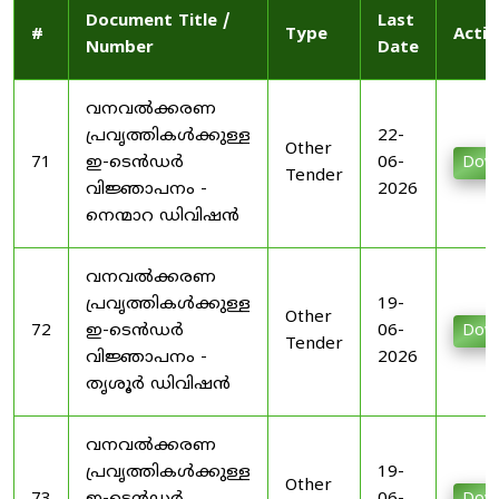
Document Title /
Last
#
Type
Actio
Number
Date
വനവൽക്കരണ
പ്രവൃത്തികൾക്കുള്ള
22-
Other
71
ഇ-ടെൻഡർ
06-
Dow
Tender
വിജ്ഞാപനം -
2026
നെന്മാറ ഡിവിഷൻ
വനവൽക്കരണ
പ്രവൃത്തികൾക്കുള്ള
19-
Other
72
ഇ-ടെൻഡർ
06-
Dow
Tender
വിജ്ഞാപനം -
2026
തൃശൂർ ഡിവിഷൻ
വനവൽക്കരണ
പ്രവൃത്തികൾക്കുള്ള
19-
Other