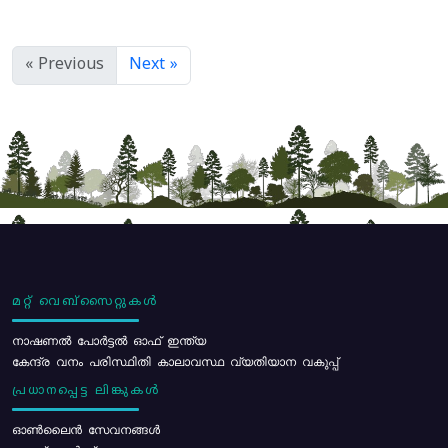
« Previous
Next »
മറ്റ് വെബ്സൈറ്റുകൾ
നാഷണൽ പോർട്ടൽ ഓഫ് ഇന്ത്യ
കേന്ദ്ര വനം പരിസ്ഥിതി കാലാവസ്ഥ വ്യതിയാന വകുപ്പ്
പ്രധാനപ്പെട്ട ലിങ്കുകൾ
ഓൺലൈൻ സേവനങ്ങൾ