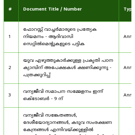
#
Document Title / Number
Type
ഫോറസ്റ്റ് വാച്ചർമാരുടെ പ്രത്യേക
1
നിയമനം - ആദിവാസി
Anno
സെറ്റിൽമെന്റുകളുടെ പട്ടിക
യുവ എഴുത്തുകാർക്കുള്ള പ്രകൃതി പഠന
2
ക്യാമ്പിന് അപേക്ഷകൾ ക്ഷണിക്കുന്നു -
Anno
പത്രക്കുറിപ്പ്
വന്യജീവി സമാപന സമ്മേളനം ഇന്ന്
3
Anno
ഒക്ടോബർ - 9 ന്
വന്യജീവി സങ്കേതങ്ങൾ,
ദേശീയോദ്യാനങ്ങൾ, കടുവ സംരക്ഷണ
കേന്ദ്രങ്ങൾ എന്നിവയ്ക്കുള്ളിൽ