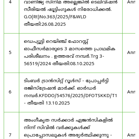
4
വാണിജ്യ സിനിമ അല്ലെങ്കിൽ ടെലിവിഷൻ
Anno
സീരിയൽ ഷൂട്ടിംഗുകൾ നിരോധിക്കൽ.
G.O(Rt)No.363/2025/F&WLD
തീയതി:26.08.2025
ഡെപ്യൂട്ടി റെയിഞ്ച് ഫോറസ്റ്റ്
ഓഫീസർമാരുടെ 3 മാസത്തെ പ്രാഥമിക
5
Anno
പരിശീലനം . ഉത്തരവ് നമ്പർ.Trg 3-
56519/2024 തീയതി:08.10.2025
ടിംബർ ട്രാൻസിറ്റ് റൂൾസ് - പ്രോപ്പർട്ടി
രജിസ്ട്രേഷൻ മാർക്ക്. ഓർഡർ
6
Anno
നമ്പർ.KFDDO/54576/2025/DFOTSKKD/T1
- തീയതി 13.10.2025
അംഗീകൃത സർക്കാർ ഏജൻസികളിൽ
നിന്ന് സിവിൽ വർക്കുകൾക്ക്
7
പ്രൊപ്പോസലുകൾ അഭ്യർത്ഥിക്കുന്നു -
Anno