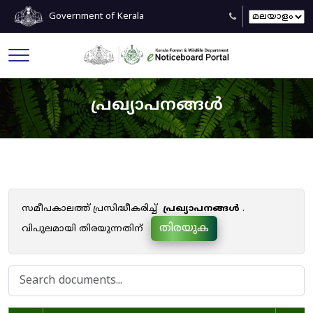
Government of Kerala
പ്രഖ്യാപനങ്ങൾ
സമീപകാലത്ത് പ്രസിദ്ധീകരിച്ച്
പ്രഖ്യാപനങ്ങൾ
.
തിരയുക
വിപുലമായി തിരയുന്നതിന്