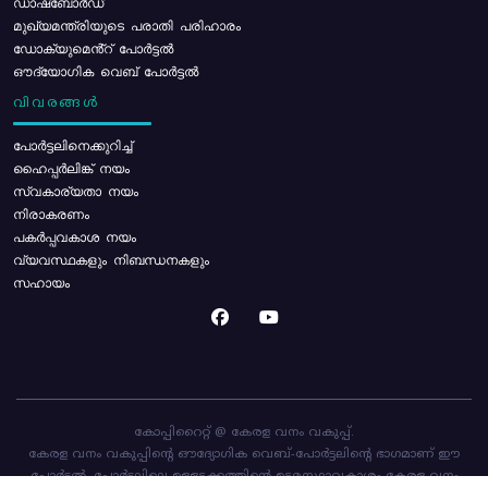
ഡാഷ്ബോർഡ്
മുഖ്യമന്ത്രിയുടെ പരാതി പരിഹാരം
ഡോക്യുമെൻ്റ് പോർട്ടൽ
ഔദ്യോഗിക വെബ് പോർട്ടൽ
വിവരങ്ങൾ
പോര്‍ട്ടലിനെക്കുറിച്ച്
ഹൈപ്പർലിങ്ക് നയം
സ്വകാര്യതാ നയം
നിരാകരണം
പകർപ്പവകാശ നയം
വ്യവസ്ഥകളും നിബന്ധനകളും
സഹായം
കോപ്പിറൈറ്റ് @ കേരള വനം വകുപ്പ്.
കേരള വനം വകുപ്പിന്റെ ഔദ്യോഗിക വെബ്-പോർട്ടലിന്റെ ഭാഗമാണ് ഈ
പോർട്ടൽ. പോർട്ടലിലെ ഉള്ളടക്കത്തിന്റെ ഉടമസ്ഥാവകാശം കേരള വനം