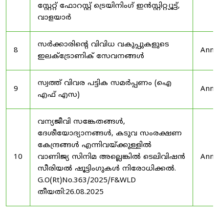
സ്റ്റേറ്റ് ഫോറസ്റ്റ് ട്രെയിനിംഗ് ഇൻസ്റ്റിറ്റ്യൂട്ട്,
വാളയാർ
സർക്കാരിന്റെ വിവിധ വകുപ്പുകളുടെ
8
Anno
ഇലക്ട്രോണിക് സേവനങ്ങൾ
സ്വത്ത് വിവര പട്ടിക സമർപ്പണം (ഐ
9
Anno
എഫ് എസ)
വന്യജീവി സങ്കേതങ്ങൾ,
ദേശീയോദ്യാനങ്ങൾ, കടുവ സംരക്ഷണ
കേന്ദ്രങ്ങൾ എന്നിവയ്ക്കുള്ളിൽ
10
വാണിജ്യ സിനിമ അല്ലെങ്കിൽ ടെലിവിഷൻ
Anno
സീരിയൽ ഷൂട്ടിംഗുകൾ നിരോധിക്കൽ.
G.O(Rt)No.363/2025/F&WLD
തീയതി:26.08.2025