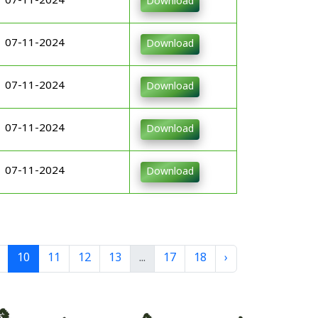
07-11-2024
Download
07-11-2024
Download
07-11-2024
Download
07-11-2024
Download
07-11-2024
Download
10
11
12
13
...
17
18
›