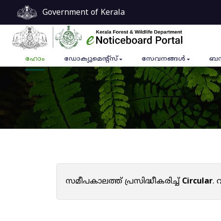
Government of Kerala
ഹോം
ഡോക്യുമെൻ്റ്സ്
സേവനങ്ങൾ
ബന
സമീപകാലത്ത് പ്രസിദ്ധീകരിച്ച്
Circular
.