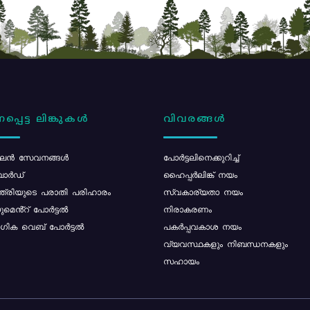
പ്പെട്ട ലിങ്കുകൾ
വിവരങ്ങൾ
ൻ സേവനങ്ങൾ
പോര്‍ട്ടലിനെക്കുറിച്ച്
ോർഡ്
ഹൈപ്പർലിങ്ക് നയം
്ത്രിയുടെ പരാതി പരിഹാരം
സ്വകാര്യതാ നയം
മെൻ്റ് പോർട്ടൽ
നിരാകരണം
ിക വെബ് പോർട്ടൽ
പകർപ്പവകാശ നയം
വ്യവസ്ഥകളും നിബന്ധനകളും
സഹായം