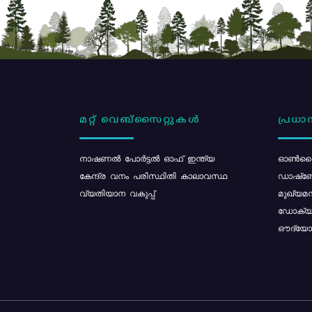
മറ്റ് വെബ്സൈറ്റുകൾ
പ്രധാന
നാഷണൽ പോർട്ടൽ ഓഫ് ഇന്ത്യ
ഓൺലൈ
കേന്ദ്ര വനം പരിസ്ഥിതി കാലാവസ്ഥ
ഡാഷ്ബ
വ്യതിയാന വകുപ്പ്
മുഖ്യമന
ഡോക്യു
ഔദ്യോഗ