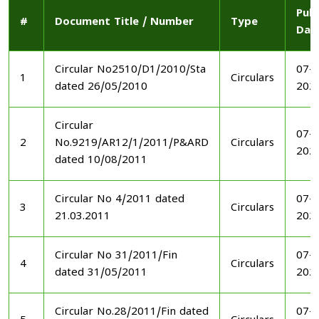
Publ
#
Document Title / Number
Type
Dat
Circular No2510/D1/2010/Sta
07-1
1
Circulars
dated 26/05/2010
202
Circular
07-1
2
No.9219/AR12/1/2011/P&ARD
Circulars
202
dated 10/08/2011
Circular No 4/2011 dated
07-1
3
Circulars
21.03.2011
202
Circular No 31/2011/Fin
07-1
4
Circulars
dated 31/05/2011
202
Circular No.28/2011/Fin dated
07-1