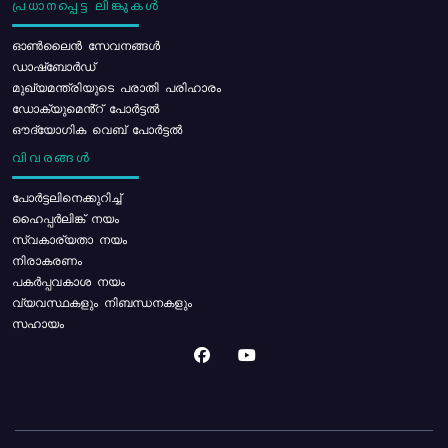
പ്രധാനപ്പെട്ട ലിങ്കുകൾ
ഓൺലൈൻ സേവനങ്ങൾ
ഡാഷ്ബോർഡ്
മുഖ്യമന്ത്രിയുടെ പരാതി പരിഹാരം
ഡോക്യുമെൻ്റ് പോർട്ടൽ
ഔദ്യോഗിക വെബ് പോർട്ടൽ
വിവരങ്ങൾ
പോര്‍ട്ടലിനെക്കുറിച്ച്
ഹൈപ്പർലിങ്ക് നയം
സ്വകാര്യതാ നയം
നിരാകരണം
പകർപ്പവകാശ നയം
വ്യവസ്ഥകളും നിബന്ധനകളും
സഹായം