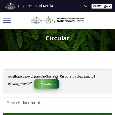
Government of Kerala
Circular
സമീപകാലത്ത് പ്രസിദ്ധീകരിച്ച്
Circular
. വിപുലമായി
തിരയുക
തിരയുന്നതിന്