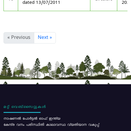
dated 13/07/2011
202
« Previous
Next »
മറ്റ് വെബ്സൈറ്റുകൾ
നാഷണൽ പോർട്ടൽ ഓഫ് ഇന്ത്യ
കേന്ദ്ര വനം പരിസ്ഥിതി കാലാവസ്ഥ വ്യതിയാന വകുപ്പ്