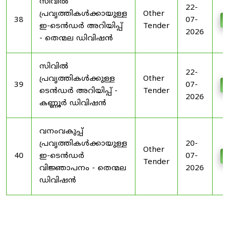
സിവിൽ
22-
പ്രവൃത്തികൾക്കായുള്ള
Other
38
07-
D
ഇ-ടെൻഡർ അറിയിപ്പ്
Tender
2026
- തെന്മല ഡിവിഷൻ
സിവിൽ
22-
പ്രവൃത്തികൾക്കുള്ള
Other
39
07-
D
ടെൻഡർ അറിയിപ്പ് -
Tender
2026
കണ്ണൂർ ഡിവിഷൻ
വനംവകുപ്പ്
പ്രവൃത്തികൾക്കായുള്ള
20-
Other
40
ഇ-ടെൻഡർ
07-
D
Tender
വിജ്ഞാപനം - തെന്മല
2026
ഡിവിഷൻ