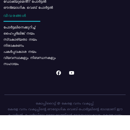
ഡോക്യുമെൻ്റ് പോർട്ടൽ
ഔദ്യോഗിക വെബ് പോർട്ടൽ
വിവരങ്ങൾ
പോര്‍ട്ടലിനെക്കുറിച്ച്
ഹൈപ്പർലിങ്ക് നയം
സ്വകാര്യതാ നയം
നിരാകരണം
പകർപ്പവകാശ നയം
വ്യവസ്ഥകളും നിബന്ധനകളും
സഹായം
കോപ്പിറൈറ്റ് @ കേരള വനം വകുപ്പ്.
കേരള വനം വകുപ്പിന്റെ ഔദ്യോഗിക വെബ്-പോർട്ടലിന്റെ ഭാഗമാണ് ഈ
പോർട്ടൽ. പോർട്ടലിലെ ഉള്ളടക്കത്തിന്റെ ഉടമസ്ഥാവകാശം കേരള വനം
വകുപ്പിനാണ്. പോർട്ടൽ രൂപകൽപ്പന ചെയ്തിട്ടുള്ളത്
സി-ഡിറ്റ്
ആണ്.