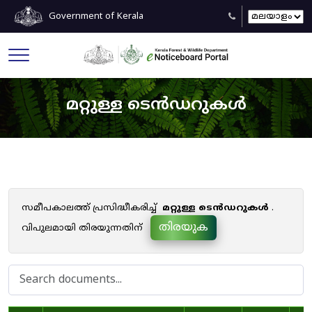
Government of Kerala
മറ്റുള്ള ടെൻഡറുകൾ
സമീപകാലത്ത് പ്രസിദ്ധീകരിച്ച്
മറ്റുള്ള ടെൻഡറുകൾ
.
തിരയുക
വിപുലമായി തിരയുന്നതിന്