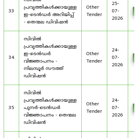
സിവിൽ
25-
പ്രവൃത്തികൾക്കായുള്ള
Other
33
07-
D
ഇ-ടെൻഡർ അറിയിപ്പ്
Tender
2026
- തെന്മല ഡിവിഷൻ
സിവിൽ
പ്രവൃത്തികൾക്കായുള്ള
24-
ഇ-ടെൻഡർ
Other
34
07-
D
വിജ്ഞാപനം -
Tender
2026
നിലമ്പൂർ സൗത്ത്
ഡിവിഷൻ
സിവിൽ
പ്രവൃത്തികൾക്കായുള്ള
24-
Other
35
പുനർ-ടെൻഡർ
07-
D
Tender
വിജ്ഞാപനം - തെന്മല
2026
ഡിവിഷൻ