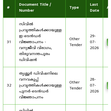
Document Title /
Last
#
Type
Ac
Number
Date
സിവിൽ
പ്രവൃത്തികൾക്കായുള്ള
ഇ-ടെൻഡർ
29-
Other
31
വിജ്ഞാപനം -
07-
D
Tender
വന്യജീവി വിഭാഗം,
2026
തിരുവനന്തപുരം
ഡിവിഷൻ
തൃശ്ശൂർ ഡിവിഷനിലെ
വനവകുപ്പ്
28-
Other
32
പ്രവൃത്തികൾക്കായുള്ള
07-
D
Tender
പുനർ-ടെൻഡർ
2026
വിജ്ഞാപനം