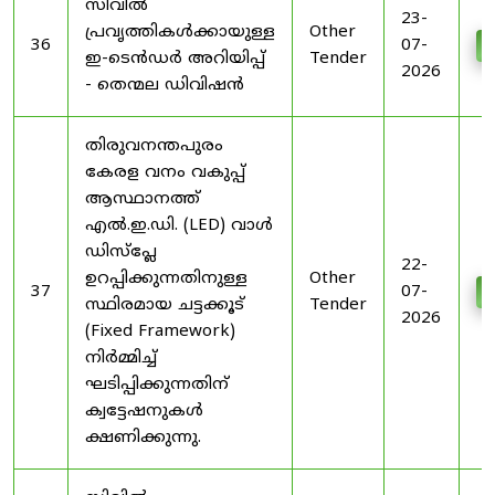
സിവിൽ
23-
പ്രവൃത്തികൾക്കായുള്ള
Other
36
07-
D
ഇ-ടെൻഡർ അറിയിപ്പ്
Tender
2026
- തെന്മല ഡിവിഷൻ
തിരുവനന്തപുരം
കേരള വനം വകുപ്പ്
ആസ്ഥാനത്ത്
എൽ.ഇ.ഡി. (LED) വാൾ
ഡിസ്‌പ്ലേ
22-
ഉറപ്പിക്കുന്നതിനുള്ള
Other
37
07-
D
സ്ഥിരമായ ചട്ടക്കൂട്
Tender
2026
(Fixed Framework)
നിർമ്മിച്ച്
ഘടിപ്പിക്കുന്നതിന്
ക്വട്ടേഷനുകൾ
ക്ഷണിക്കുന്നു.