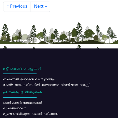
« Previous
Next »
മറ്റ് വെബ്സൈറ്റുകൾ
നാഷണൽ പോർട്ടൽ ഓഫ് ഇന്ത്യ
കേന്ദ്ര വനം പരിസ്ഥിതി കാലാവസ്ഥ വ്യതിയാന വകുപ്പ്
പ്രധാനപ്പെട്ട ലിങ്കുകൾ
ഓൺലൈൻ സേവനങ്ങൾ
ഡാഷ്ബോർഡ്
മുഖ്യമന്ത്രിയുടെ പരാതി പരിഹാരം