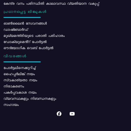
കേന്ദ്ര വനം പരിസ്ഥിതി കാലാവസ്ഥ വ്യതിയാന വകുപ്പ്
പ്രധാനപ്പെട്ട ലിങ്കുകൾ
ഓൺലൈൻ സേവനങ്ങൾ
ഡാഷ്ബോർഡ്
മുഖ്യമന്ത്രിയുടെ പരാതി പരിഹാരം
ഡോക്യുമെൻ്റ് പോർട്ടൽ
ഔദ്യോഗിക വെബ് പോർട്ടൽ
വിവരങ്ങൾ
പോര്‍ട്ടലിനെക്കുറിച്ച്
ഹൈപ്പർലിങ്ക് നയം
സ്വകാര്യതാ നയം
നിരാകരണം
പകർപ്പവകാശ നയം
വ്യവസ്ഥകളും നിബന്ധനകളും
സഹായം