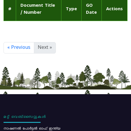
Document Title
GO
#
Type
Actions
/ Number
Date
« Previous
Next »
മറ്റ് വെബ്സൈറ്റുകൾ
നാഷണൽ പോർട്ടൽ ഓഫ് ഇന്ത്യ