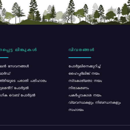
പ്പെട്ട ലിങ്കുകൾ
വിവരങ്ങൾ
ൻ സേവനങ്ങൾ
പോര്‍ട്ടലിനെക്കുറിച്ച്
ോർഡ്
ഹൈപ്പർലിങ്ക് നയം
്ത്രിയുടെ പരാതി പരിഹാരം
സ്വകാര്യതാ നയം
മെൻ്റ് പോർട്ടൽ
നിരാകരണം
ിക വെബ് പോർട്ടൽ
പകർപ്പവകാശ നയം
വ്യവസ്ഥകളും നിബന്ധനകളും
സഹായം