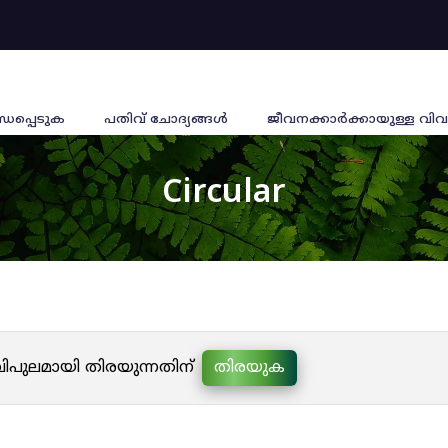
്ധപ്പെടുക
പതിവ് ചോദ്യങ്ങൾ
ജീവനക്കാര്‍ക്കായുള്ള വിവ
Circular
 വിപുലമായി തിരയുന്നതിന്
തിരയുക