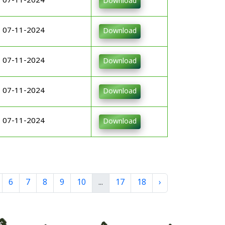
07-11-2024
Download
07-11-2024
Download
07-11-2024
Download
07-11-2024
Download
07-11-2024
Download
6
7
8
9
10
...
17
18
›