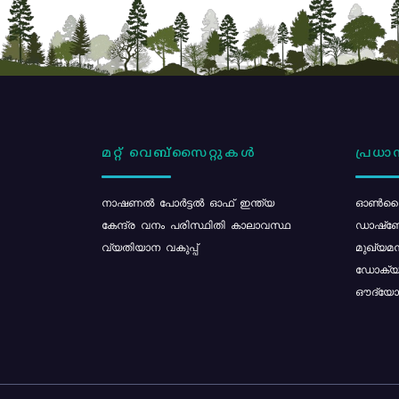
മറ്റ് വെബ്സൈറ്റുകൾ
പ്രധാന
നാഷണൽ പോർട്ടൽ ഓഫ് ഇന്ത്യ
ഓൺലൈ
കേന്ദ്ര വനം പരിസ്ഥിതി കാലാവസ്ഥ
ഡാഷ്ബ
വ്യതിയാന വകുപ്പ്
മുഖ്യമന
ഡോക്യു
ഔദ്യോഗ