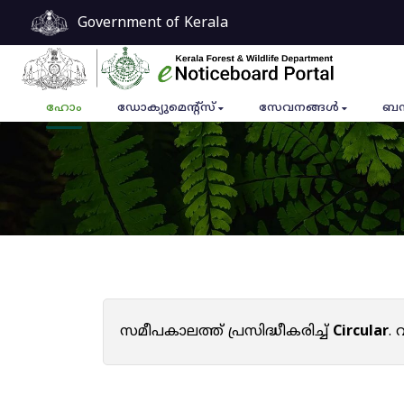
Government of Kerala
ഹോം
ഡോക്യുമെൻ്റ്സ്
സേവനങ്ങൾ
ബന
സമീപകാലത്ത് പ്രസിദ്ധീകരിച്ച്
Circular
.