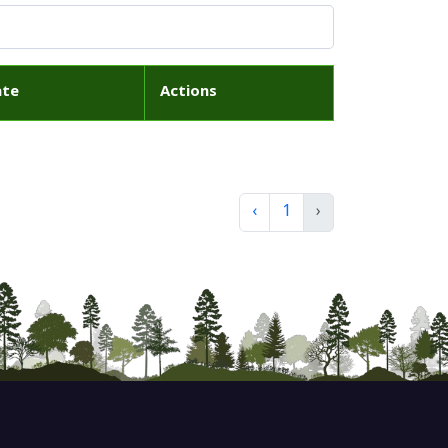
ate
Actions
‹
1
›