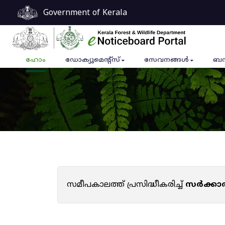
Government of Kerala
ഹോം
ഡോക്യുമെൻ്റ്സ്
സേവനങ്ങൾ
ബന
സമീപകാലത്ത് പ്രസിദ്ധീകരിച്ച്
സർക്കാ