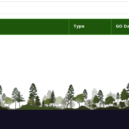
Type
GO D