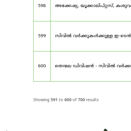
598
അക്കേഷ്യ, യൂക്കാലിപ്റ്റസ്, കശു
599
സിവിൽ വർക്കുകൾക്കുള്ള ഇ-ടെൻ
600
തെന്മല ഡിവിഷൻ - സിവിൽ വർക്കുകള
Showing
591
to
600
of
700
results