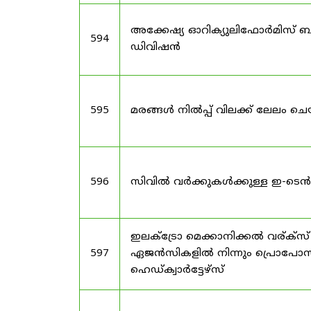
അക്കേഷ്യ ഓറിക്യുലിഫോർമിസ് ബട
594
ഡിവിഷൻ
595
മരങ്ങൾ നിൽപ്പ് വിലക്ക് ലേലം ചെയ
596
സിവിൽ വർക്കുകൾക്കുള്ള ഇ-ടെൻ
ഇലക്ട്രോ മെക്കാനിക്കൽ വര്ക്
597
ഏജൻസികളിൽ നിന്നും പ്രൊപോസൽ ക
ഹെഡ്ക്വാർട്ടേഴ്‌സ്