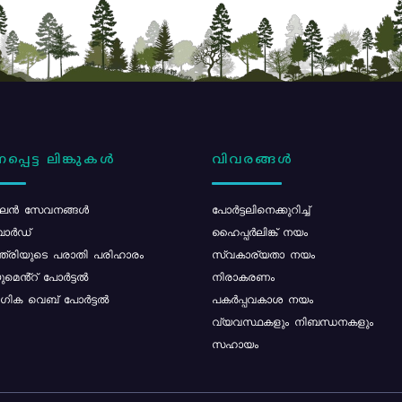
പ്പെട്ട ലിങ്കുകൾ
വിവരങ്ങൾ
ൻ സേവനങ്ങൾ
പോര്‍ട്ടലിനെക്കുറിച്ച്
ോർഡ്
ഹൈപ്പർലിങ്ക് നയം
്ത്രിയുടെ പരാതി പരിഹാരം
സ്വകാര്യതാ നയം
മെൻ്റ് പോർട്ടൽ
നിരാകരണം
ിക വെബ് പോർട്ടൽ
പകർപ്പവകാശ നയം
വ്യവസ്ഥകളും നിബന്ധനകളും
സഹായം