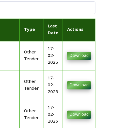
Last
Type
Actions
Date
17-
Other
02-
Download
Tender
2025
17-
Other
02-
Download
Tender
2025
17-
Other
02-
Download
Tender
2025