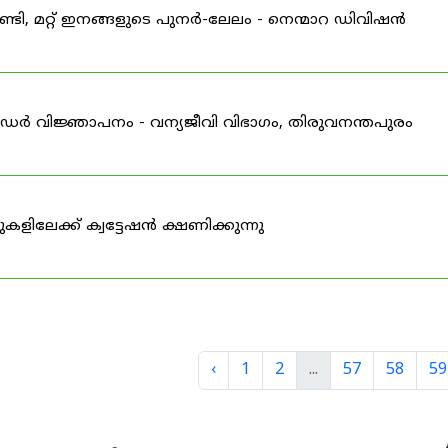
വണ്ടി, മറ്റ് ഇനങ്ങളുടെ പുനർ-ലേലം - നെന്മാറ ഡിവിഷൻ
ഡർ വിജ്ഞാപനം - വന്യജീവി വിഭാഗം, തിരുവനന്തപുരം
ിലേക്ക് ക്വട്ടേഷൻ ക്ഷണിക്കുന്നു
‹
1
2
...
57
58
59