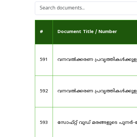
#
Document Title / Number
591
വനവൽക്കരണ പ്രവൃത്തികൾക്കു
592
വനവൽക്കരണ പ്രവൃത്തികൾക്കു
593
സോഫ്റ്റ് വുഡ് മരങ്ങളുടെ പുനർ