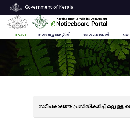
Government of Kerala
ഹോം
ഡോക്യുമെൻ്റ്സ്
സേവനങ്ങൾ
ബന
സമീപകാലത്ത് പ്രസിദ്ധീകരിച്ച്
മറ്റുള്