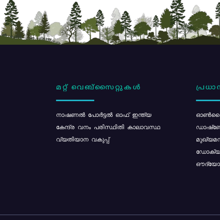
മറ്റ് വെബ്സൈറ്റുകൾ
പ്രധാന
നാഷണൽ പോർട്ടൽ ഓഫ് ഇന്ത്യ
ഓൺലൈ
കേന്ദ്ര വനം പരിസ്ഥിതി കാലാവസ്ഥ
ഡാഷ്ബ
വ്യതിയാന വകുപ്പ്
മുഖ്യമന
ഡോക്യു
ഔദ്യോഗ