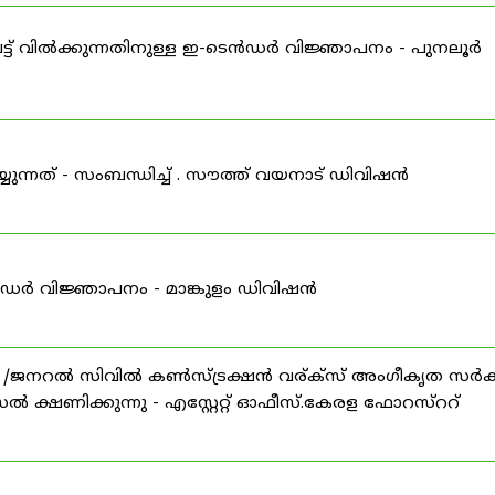
്ട് വിൽക്കുന്നതിനുള്ള ഇ-ടെൻഡർ വിജ്ഞാപനം - പുനലൂർ
്യുന്നത് - സംബന്ധിച്ച് . സൗത്ത് വയനാട് ഡിവിഷൻ
ഡർ വിജ്ഞാപനം - മാങ്കുളം ഡിവിഷൻ
സ് /ജനറൽ സിവിൽ കൺസ്ട്രക്ഷൻ വര്ക്സ് അംഗീകൃത സർക
്ഷണിക്കുന്നു - എസ്റ്റേറ്റ് ഓഫീസ്.കേരള ഫോറസ്ററ്