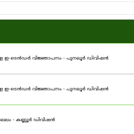
ള്ള ഇ-ടെൻഡർ വിജ്ഞാപനം - പുനലൂർ ഡിവിഷൻ
ള്ള ഇ-ടെൻഡർ വിജ്ഞാപനം - പുനലൂർ ഡിവിഷൻ
-ലേലം - കണ്ണൂർ ഡിവിഷൻ