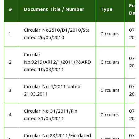
Publ
#
Document Title / Number
Type
Dat
Circular No2510/D1/2010/Sta
07-1
1
Circulars
dated 26/05/2010
202
Circular
07-1
2
No.9219/AR12/1/2011/P&ARD
Circulars
202
dated 10/08/2011
Circular No 4/2011 dated
07-1
3
Circulars
21.03.2011
202
Circular No 31/2011/Fin
07-1
4
Circulars
dated 31/05/2011
202
Circular No.28/2011/Fin dated
07-1