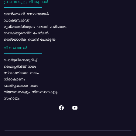
പ്രധാനപ്പെട്ട ലിങ്കുകൾ
ഓൺലൈൻ സേവനങ്ങൾ
ഡാഷ്ബോർഡ്
മുഖ്യമന്ത്രിയുടെ പരാതി പരിഹാരം
ഡോക്യുമെൻ്റ് പോർട്ടൽ
ഔദ്യോഗിക വെബ് പോർട്ടൽ
വിവരങ്ങൾ
പോര്‍ട്ടലിനെക്കുറിച്ച്
ഹൈപ്പർലിങ്ക് നയം
സ്വകാര്യതാ നയം
നിരാകരണം
പകർപ്പവകാശ നയം
വ്യവസ്ഥകളും നിബന്ധനകളും
സഹായം