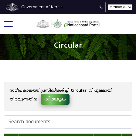
Government of Kerala
Circular
സമീപകാലത്ത് പ്രസിദ്ധീകരിച്ച്
Circular
. വിപുലമായി
തിരയുക
തിരയുന്നതിന്