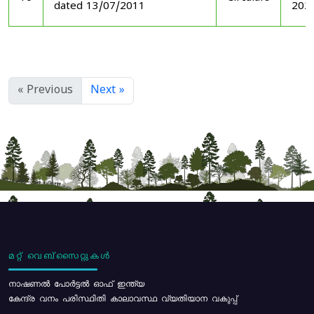
dated 13/07/2011
202
« Previous
Next »
മറ്റ് വെബ്സൈറ്റുകൾ
നാഷണൽ പോർട്ടൽ ഓഫ് ഇന്ത്യ
കേന്ദ്ര വനം പരിസ്ഥിതി കാലാവസ്ഥ വ്യതിയാന വകുപ്പ്