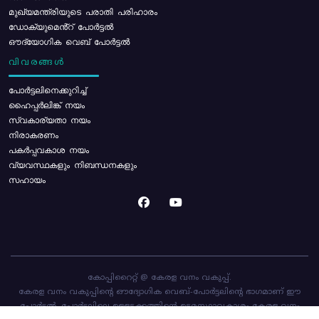
മുഖ്യമന്ത്രിയുടെ പരാതി പരിഹാരം
ഡോക്യുമെൻ്റ് പോർട്ടൽ
ഔദ്യോഗിക വെബ് പോർട്ടൽ
വിവരങ്ങൾ
പോര്‍ട്ടലിനെക്കുറിച്ച്
ഹൈപ്പർലിങ്ക് നയം
സ്വകാര്യതാ നയം
നിരാകരണം
പകർപ്പവകാശ നയം
വ്യവസ്ഥകളും നിബന്ധനകളും
സഹായം
കോപ്പിറൈറ്റ് @ കേരള വനം വകുപ്പ്.
കേരള വനം വകുപ്പിന്റെ ഔദ്യോഗിക വെബ്-പോർട്ടലിന്റെ ഭാഗമാണ് ഈ
പോർട്ടൽ. പോർട്ടലിലെ ഉള്ളടക്കത്തിന്റെ ഉടമസ്ഥാവകാശം കേരള വനം