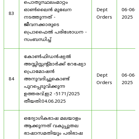
പൊതുസ്ഥലംമാറ്റം
ഓൺലൈൻ മുഖേന
Dept
06-06-
83
നടത്തുന്നത് -
Orders
2025
ജീവനക്കാരുടെ
പ്രൊഫൈൽ പരിശോധന -
സംബന്ധിച്ച്
കോൺഫിഡൻഷ്യൽ
അസ്സിസ്റ്റന്റ്മാർക്ക് റേഷ്യോ
പ്രൊമോഷൻ
Dept
06-06-
84
അനുവദിച്ചുകൊണ്ട്
Orders
2025
പുറപ്പെടുവിക്കുന്ന
ഉത്തരവ്.ഇ2 -5171/2025
തീയതി:04.06.2025
ഒദ്യോഗികഭാഷ മലയാളം
ആക്കുന്നത് വകുപ്പുതല
ഭാഷാസമതിയും പരിഭാഷ