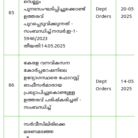
സെല്ലും
പുനഃസംഘടിപ്പിച്ചുക്കൊണ്ട്
Dept
20-05-
85
ഉത്തരവ്
Orders
2025
പുറപ്പെടുവിക്കുന്നത് -
സംബന്ധിച്ച്.നമ്പർ.ഇ-1-
5946/2023
തീയതി:14.05.2025
കേരള വനവികസന
കോർപ്പറേഷനിലെ
ഉദ്യോഗസ്ഥരെ ഫോറസ്റ്റ്
Dept
14-05-
86
ഓഫീസർമാരായ
Orders
2025
പ്രഖ്യാപിച്ചുകൊണ്ടുള്ള
ഉത്തരവ് പരിഷ്കരിച്ചത് -
സംബന്ധിച്ച്
സർവീസിലിരിക്കെ
മരണമടഞ്ഞ