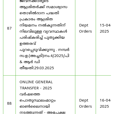
ജീവനക്കാരുടെ
ആശ്രിതർക്ക് സമാശ്വാസ
തൊഴിൽദാന പദ്ധതി
പ്രകാരം ആശ്രിത
നിയമനം നൽകുന്നതിന്
Dept
15-04-
87
നിലവിലുള്ള വ്യവസ്ഥകൾ
Orders
2025
പരിഷ്കരിച്ച് പുതുക്കിയ
ഉത്തരവ്
പുറപ്പെടുവിക്കുന്നു . നമ്പർ
സ.ഉ.(അച്ചടി)നം.4/2025/പി
& ആർ ഡി
തീയതി:29.03.2025
ONLINE GENERAL
TRANSFER - 2025
വർഷത്തെ
പൊതുസ്ഥലംമാറ്റം
Dept
16-04-
88
ഓൺലൈനായി
Orders
2025
നടത്തുന്നത് - അപേക്ഷ