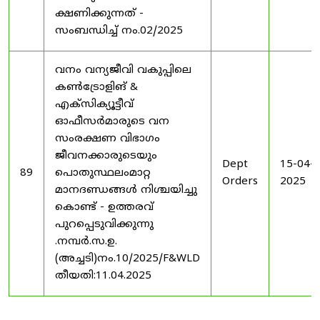
ക്ഷണിക്കുന്നത് -
സംബന്ധിച്ച് നം.02/2025
വനം വന്യജീവി വകുപ്പിലെ
കൺട്രോളിങ്‌ &
എക്സിക്യൂട്ടീവ്
ഓഫീസർമാരുടെ വന
സംരക്ഷണ വിഭാഗം
ജീവനക്കാരുടെയും
Dept
15-04-
89
പൊതുസ്ഥലംമാറ്റ
Orders
2025
മാനദണ്ഡങ്ങൾ നിശ്ചയിച്ചു
കൊണ്ട് - ഉത്തരവ്
പുറപ്പെടുവിക്കുന്നു
.നമ്പർ.സ.ഉ.
(അച്ചടി)നം.10/2025/F&WLD
തീയതി:11.04.2025