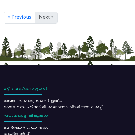
« Previous
Next »
മറ്റ് വെബ്സൈറ്റുകൾ
നാഷണൽ പോർട്ടൽ ഓഫ് ഇന്ത്യ
കേന്ദ്ര വനം പരിസ്ഥിതി കാലാവസ്ഥ വ്യതിയാന വകുപ്പ്
പ്രധാനപ്പെട്ട ലിങ്കുകൾ
ഓൺലൈൻ സേവനങ്ങൾ
ഡാഷ്ബോർഡ്