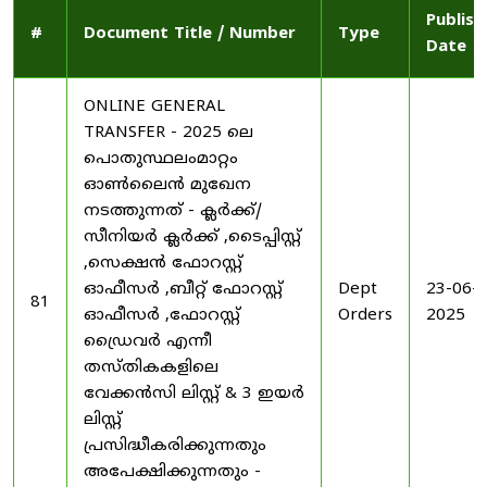
Publish
#
Document Title / Number
Type
Date
ONLINE GENERAL
TRANSFER - 2025 ലെ
പൊതുസ്ഥലംമാറ്റം
ഓൺലൈൻ മുഖേന
നടത്തുന്നത് - ക്ലർക്ക്/
സീനിയർ ക്ലർക്ക് ,ടൈപ്പിസ്റ്റ്
,സെക്ഷൻ ഫോറസ്റ്റ്
ഓഫീസർ ,ബീറ്റ് ഫോറസ്റ്റ്
Dept
23-06-
81
ഓഫീസർ ,ഫോറസ്റ്റ്
Orders
2025
ഡ്രൈവർ എന്നീ
തസ്തികകളിലെ
വേക്കൻസി ലിസ്റ്റ് & 3 ഇയർ
ലിസ്റ്റ്
പ്രസിദ്ധീകരിക്കുന്നതും
അപേക്ഷിക്കുന്നതും -