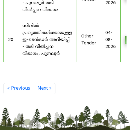
- പുനലൂർ തടി
2026
വിൽപ്പന വിഭാഗം
സിവിൽ
പ്രവൃത്തികൾക്കായുള്ള
04-
Other
20
ഇ-ടെൻഡർ അറിയിപ്പ്
08-
D
Tender
- തടി വിൽപ്പന
2026
വിഭാഗം, പുനലൂർ
« Previous
Next »