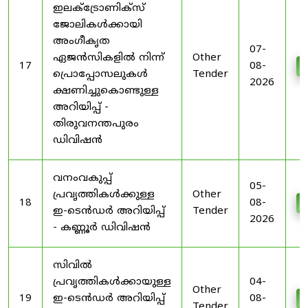
ഇലക്ട്രോണിക്സ്
ജോലികൾക്കായി
അംഗീകൃത
07-
ഏജൻസികളിൽ നിന്ന്
Other
17
08-
D
പ്രൊപ്പോസലുകൾ
Tender
2026
ക്ഷണിച്ചുകൊണ്ടുള്ള
അറിയിപ്പ് -
തിരുവനന്തപുരം
ഡിവിഷൻ
വനംവകുപ്പ്
05-
പ്രവൃത്തികൾക്കുള്ള
Other
18
08-
D
ഇ-ടെൻഡർ അറിയിപ്പ്
Tender
2026
- കണ്ണൂർ ഡിവിഷൻ
സിവിൽ
പ്രവൃത്തികൾക്കായുള്ള
04-
Other
19
ഇ-ടെൻഡർ അറിയിപ്പ്
08-
D
Tender