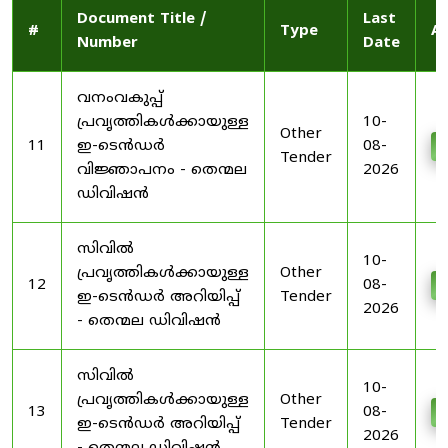
Document Title /
Last
#
Type
Ac
Number
Date
വനംവകുപ്പ്
പ്രവൃത്തികൾക്കായുള്ള
10-
Other
11
ഇ-ടെൻഡർ
08-
D
Tender
വിജ്ഞാപനം - തെന്മല
2026
ഡിവിഷൻ
സിവിൽ
10-
പ്രവൃത്തികൾക്കായുള്ള
Other
12
08-
D
ഇ-ടെൻഡർ അറിയിപ്പ്
Tender
2026
- തെന്മല ഡിവിഷൻ
സിവിൽ
10-
പ്രവൃത്തികൾക്കായുള്ള
Other
13
08-
D
ഇ-ടെൻഡർ അറിയിപ്പ്
Tender
2026