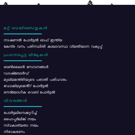
മറ്റ് വെബ്സൈറ്റുകൾ
നാഷണൽ പോർട്ടൽ ഓഫ് ഇന്ത്യ
കേന്ദ്ര വനം പരിസ്ഥിതി കാലാവസ്ഥ വ്യതിയാന വകുപ്പ്
പ്രധാനപ്പെട്ട ലിങ്കുകൾ
ഓൺലൈൻ സേവനങ്ങൾ
ഡാഷ്ബോർഡ്
മുഖ്യമന്ത്രിയുടെ പരാതി പരിഹാരം
ഡോക്യുമെൻ്റ് പോർട്ടൽ
ഔദ്യോഗിക വെബ് പോർട്ടൽ
വിവരങ്ങൾ
പോര്‍ട്ടലിനെക്കുറിച്ച്
ഹൈപ്പർലിങ്ക് നയം
സ്വകാര്യതാ നയം
നിരാകരണം