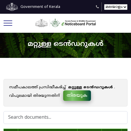
Government of Kerala
മറ്റുള്ള ടെൻഡറുകൾ
സമീപകാലത്ത് പ്രസിദ്ധീകരിച്ച്
മറ്റുള്ള ടെൻഡറുകൾ
.
തിരയുക
വിപുലമായി തിരയുന്നതിന്