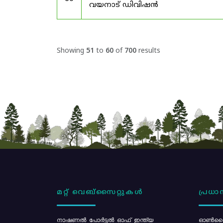
വയനാട് ഡിവിഷൻ
Showing
51
to
60
of
700
results
മറ്റ് വെബ്സൈറ്റുകൾ
പ്രധാന
നാഷണൽ പോർട്ടൽ ഓഫ് ഇന്ത്യ
ഓൺലൈ