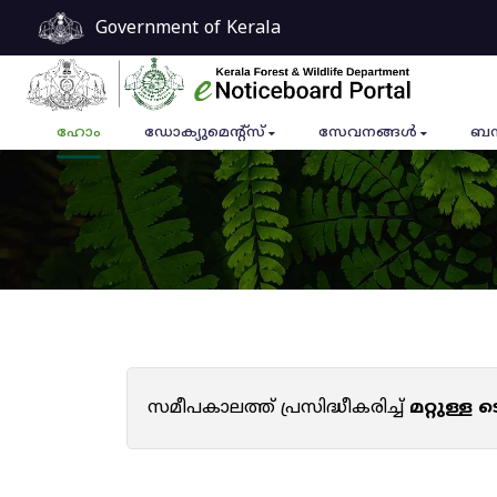
Government of Kerala
ഹോം
ഡോക്യുമെൻ്റ്സ്
സേവനങ്ങൾ
ബന
സമീപകാലത്ത് പ്രസിദ്ധീകരിച്ച്
മറ്റുള്