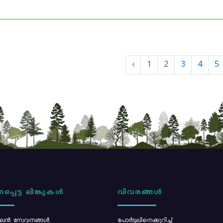
‹
1
2
3
4
5
പ്പെട്ട ലിങ്കുകൾ
വിവരങ്ങൾ
ൻ സേവനങ്ങൾ
പോര്‍ട്ടലിനെക്കുറിച്ച്