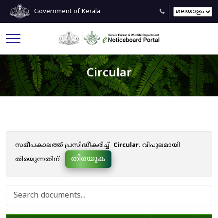
Government of Kerala
Circular
സമീപകാലത്ത് പ്രസിദ്ധീകരിച്ച്
Circular
. വിപുലമായി
തിരയുക
തിരയുന്നതിന്