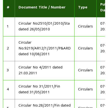
Publ
#
Document Title / Number
Type
Dat
Circular No2510/D1/2010/Sta
07-1
1
Circulars
dated 26/05/2010
202
Circular
07-1
2
No.9219/AR12/1/2011/P&ARD
Circulars
202
dated 10/08/2011
Circular No 4/2011 dated
07-1
3
Circulars
21.03.2011
202
Circular No 31/2011/Fin
07-1
4
Circulars
dated 31/05/2011
202
Circular No.28/2011/Fin dated
07-1