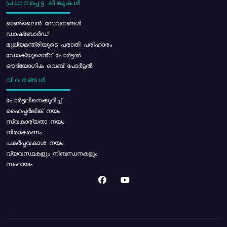
പ്രധാനപ്പെട്ട ലിങ്കുകൾ
ഓൺലൈൻ സേവനങ്ങൾ
ഡാഷ്ബോർഡ്
മുഖ്യമന്ത്രിയുടെ പരാതി പരിഹാരം
ഡോക്യുമെൻ്റ് പോർട്ടൽ
ഔദ്യോഗിക വെബ് പോർട്ടൽ
വിവരങ്ങൾ
പോര്‍ട്ടലിനെക്കുറിച്ച്
ഹൈപ്പർലിങ്ക് നയം
സ്വകാര്യതാ നയം
നിരാകരണം
പകർപ്പവകാശ നയം
വ്യവസ്ഥകളും നിബന്ധനകളും
സഹായം