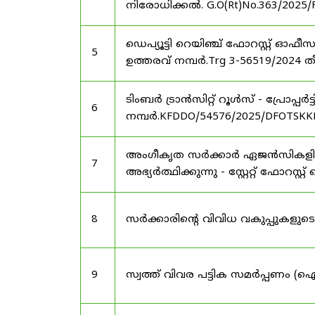
നിരോധിക്കൽ. G.O(Rt)No.363/2025/
ഡെപ്യൂട്ടി റെയിഞ്ച് ഫോറസ്റ്റ് ഓ
5
ഉത്തരവ് നമ്പർ.Trg 3-56519/2024 ത
ടിംബർ ട്രാൻസിറ്റ് റൂൾസ് - പ്രോപ്പ
6
നമ്പർ.KFDDO/54576/2025/DFOTSKKD
അംഗീകൃത സർക്കാർ ഏജൻസികളിൽ 
7
അഭ്യർത്ഥിക്കുന്നു - സ്റ്റേറ്റ് ഫോറസ്റ്റ് 
8
സർക്കാരിന്റെ വിവിധ വകുപ്പുകള
9
സ്വത്ത് വിവര പട്ടിക സമർപ്പണം