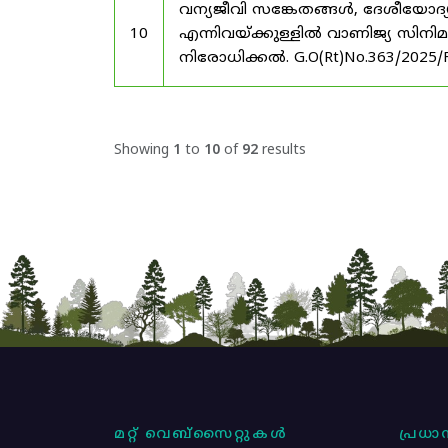
വന്യജീവി സങ്കേതങ്ങൾ, ദേശീയോദ്
10
എന്നിവയ്ക്കുള്ളിൽ വാണിജ്യ സിനി
നിരോധിക്കൽ. G.O(Rt)No.363/2025/
Showing
1
to
10
of
92
results
മറ്റ് വെബ്സൈറ്റുകൾ
പ്രധാന