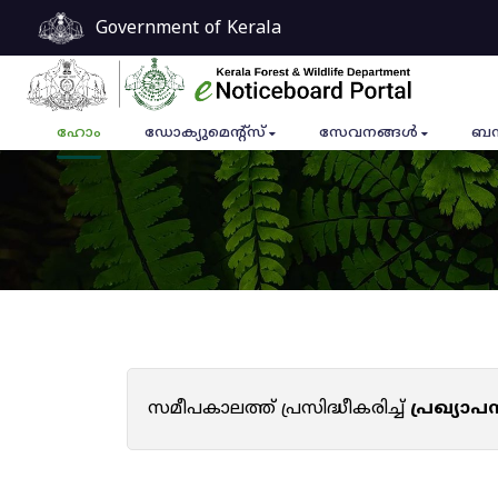
Government of Kerala
ഹോം
ഡോക്യുമെൻ്റ്സ്
സേവനങ്ങൾ
ബന
സമീപകാലത്ത് പ്രസിദ്ധീകരിച്ച്
പ്രഖ്യാ