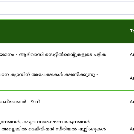
T
 നിയമനം - ആദിവാസി സെറ്റിൽമെന്റുകളുടെ പട്ടിക
A
ഠന ക്യാമ്പിന് അപേക്ഷകൾ ക്ഷണിക്കുന്നു -
A
 ഒക്ടോബർ - 9 ന്
A
യാനങ്ങൾ, കടുവ സംരക്ഷണ കേന്ദ്രങ്ങൾ
മ അല്ലെങ്കിൽ ടെലിവിഷൻ സീരിയൽ ഷൂട്ടിംഗുകൾ
A