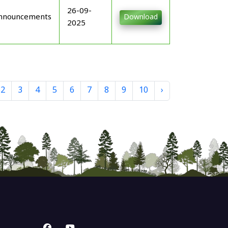
26-09-
nnouncements
Download
2025
2
3
4
5
6
7
8
9
10
›