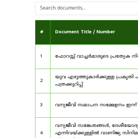
#
Document Title / Number
1
ഫോറസ്റ്റ് വാച്ചർമാരുടെ പ്രത്യേക
യുവ എഴുത്തുകാർക്കുള്ള പ്രകൃതി പ
2
പത്രക്കുറിപ്പ്
3
വന്യജീവി സമാപന സമ്മേളനം ഇന്ന്
വന്യജീവി സങ്കേതങ്ങൾ, ദേശീയോദ്
4
എന്നിവയ്ക്കുള്ളിൽ വാണിജ്യ സിനി