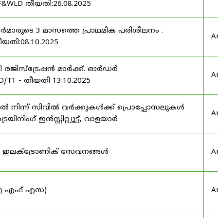
F&WLD തീയതി:26.08.2025
ഫീസർമാരുടെ 3 മാസത്തെ പ്രാഥമിക പരിശീലനം .
A
ീയതി:08.10.2025
ർട്ടി രജിസ്ട്രേഷൻ മാർക്ക്. ഓർഡർ
A
/T1 - തീയതി 13.10.2025
നിന്ന് സിവിൽ വർക്കുകൾക്ക് പ്രൊപ്പോസലുകൾ
A
ട്രെയിനിംഗ് ഇൻസ്റ്റിറ്റ്യൂട്ട്, വാളയാർ
ുടെ ഇലക്ട്രോണിക് സേവനങ്ങൾ
A
 (ഐ എഫ് എസ)
A