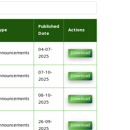
Published
ype
Actions
Date
04-07-
nnouncements
Download
2025
07-10-
nnouncements
Download
2025
08-10-
nnouncements
Download
2025
26-09-
nnouncements
Download
2025