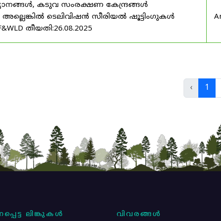
യാനങ്ങൾ, കടുവ സംരക്ഷണ കേന്ദ്രങ്ങൾ
മ അല്ലെങ്കിൽ ടെലിവിഷൻ സീരിയൽ ഷൂട്ടിംഗുകൾ
A
F&WLD തീയതി:26.08.2025
‹
1
പ്പെട്ട ലിങ്കുകൾ
വിവരങ്ങൾ