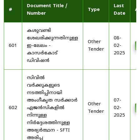
Document Title /
Last
#
Type
A
Number
Date
കശുവണ്ടി
ശേഖരിക്കുന്നതിനുള്ള
08-
Other
601
ഇ-ലേലം -
02-
Tender
കാസർകോട്
2025
ഡിവിഷൻ
സിവിൽ
വർക്കുകളുടെ
നടത്തിപ്പിനായി
അംഗീകൃത സർക്കാർ
07-
Other
602
ഏജൻസികളിൽ
02-
Tender
നിന്നുള്ള
2025
നിർദ്ദേശത്തിനുള്ള
അഭ്യർത്ഥന - SFTI
അരിപ്പ