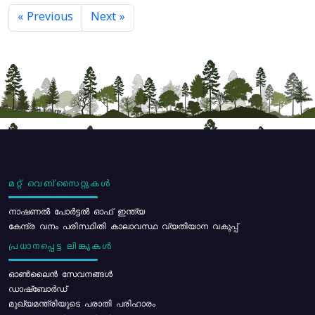
« Previous
Next »
മറ്റ് വെബ്സൈറ്റുകൾ
നാഷണൽ പോർട്ടൽ ഓഫ് ഇന്ത്യ
കേന്ദ്ര വനം പരിസ്ഥിതി കാലാവസ്ഥ വ്യതിയാന വകുപ്പ്
പ്രധാനപ്പെട്ട ലിങ്കുകൾ
ഓൺലൈൻ സേവനങ്ങൾ
ഡാഷ്ബോർഡ്
മുഖ്യമന്ത്രിയുടെ പരാതി പരിഹാരം