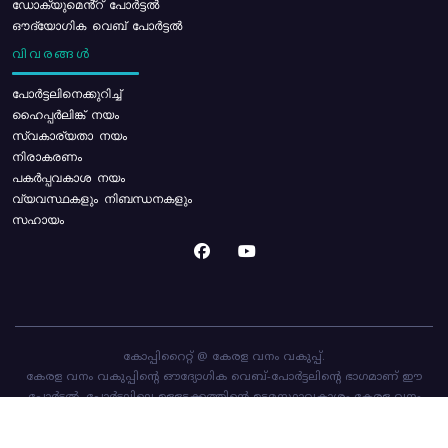
ഡോക്യുമെൻ്റ് പോർട്ടൽ
ഔദ്യോഗിക വെബ് പോർട്ടൽ
വിവരങ്ങൾ
പോര്‍ട്ടലിനെക്കുറിച്ച്
ഹൈപ്പർലിങ്ക് നയം
സ്വകാര്യതാ നയം
നിരാകരണം
പകർപ്പവകാശ നയം
വ്യവസ്ഥകളും നിബന്ധനകളും
സഹായം
കോപ്പിറൈറ്റ് @ കേരള വനം വകുപ്പ്.
കേരള വനം വകുപ്പിന്റെ ഔദ്യോഗിക വെബ്-പോർട്ടലിന്റെ ഭാഗമാണ് ഈ
പോർട്ടൽ. പോർട്ടലിലെ ഉള്ളടക്കത്തിന്റെ ഉടമസ്ഥാവകാശം കേരള വനം
വകുപ്പിനാണ്. പോർട്ടൽ രൂപകൽപ്പന ചെയ്തിട്ടുള്ളത്
സി-ഡിറ്റ്
ആണ്.