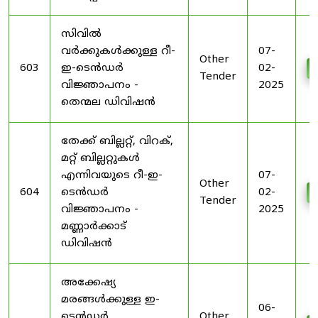
സിവിൽ
വർക്കുകൾക്കുള്ള റീ-
07-
Other
603
ഇ-ടെൻഡർ
02-
Tender
വിജ്ഞാപനം -
2025
തെന്മല ഡിവിഷൻ
തേക്ക് ബില്ലറ്റ്, വിറക്,
മറ്റ് ബില്ലറ്റുകൾ
എന്നിവയുടെ റീ-ഇ-
07-
Other
604
ടെൻഡർ
02-
Tender
വിജ്ഞാപനം -
2025
മണ്ണാർക്കാട്
ഡിവിഷൻ
അക്കേഷ്യ
മരങ്ങൾക്കുള്ള ഇ-
06-
ടെൻഡർ
Other