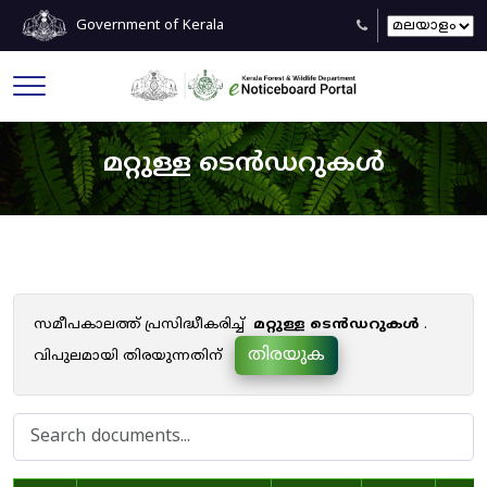
Government of Kerala
മറ്റുള്ള ടെൻഡറുകൾ
സമീപകാലത്ത് പ്രസിദ്ധീകരിച്ച്
മറ്റുള്ള ടെൻഡറുകൾ
.
തിരയുക
വിപുലമായി തിരയുന്നതിന്