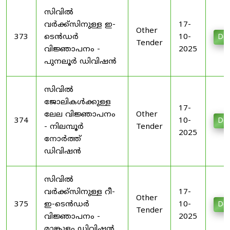
സിവിൽ
വർക്ക്സിനുള്ള ഇ-
17-
Other
373
ടെൻഡർ
10-
Do
Tender
വിജ്ഞാപനം -
2025
പുനലൂർ ഡിവിഷൻ
സിവിൽ
ജോലികൾക്കുള്ള
17-
ലേല വിജ്ഞാപനം
Other
374
10-
Do
- നിലമ്പൂർ
Tender
2025
നോർത്ത്
ഡിവിഷൻ
സിവിൽ
വർക്ക്സിനുള്ള റീ-
17-
Other
375
ഇ-ടെൻഡർ
10-
Do
Tender
വിജ്ഞാപനം -
2025
മാങ്കുളം ഡിവിഷൻ