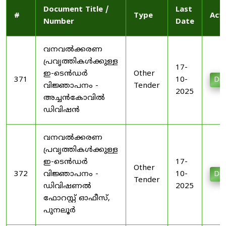
Document Title /
Last
#
Type
Act
Number
Date
വനവൽക്കരണ
പ്രവൃത്തികൾക്കുള്ള
17-
ഇ-ടെൻഡർ
Other
371
10-
Do
വിജ്ഞാപനം -
Tender
2025
അച്ചൻകോവിൽ
ഡിവിഷൻ
വനവൽക്കരണ
പ്രവൃത്തികൾക്കുള്ള
ഇ-ടെൻഡർ
17-
Other
372
വിജ്ഞാപനം -
10-
Do
Tender
ഡിവിഷണൽ
2025
ഫോറസ്റ്റ് ഓഫീസ്,
പുനലൂർ