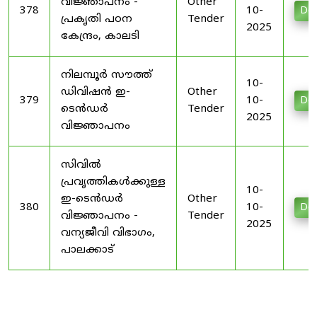
വിജ്ഞാപനം -
Other
378
10-
Do
പ്രകൃതി പഠന
Tender
2025
കേന്ദ്രം, കാലടി
നിലമ്പൂർ സൗത്ത്
10-
ഡിവിഷൻ ഇ-
Other
379
10-
Do
ടെൻഡർ
Tender
2025
വിജ്ഞാപനം
സിവിൽ
പ്രവൃത്തികൾക്കുള്ള
10-
ഇ-ടെൻഡർ
Other
380
10-
Do
വിജ്ഞാപനം -
Tender
2025
വന്യജീവി വിഭാഗം,
പാലക്കാട്