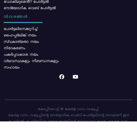
ഡോക്യുമെൻ്റ് പോർട്ടൽ
ഔദ്യോഗിക വെബ് പോർട്ടൽ
വിവരങ്ങൾ
പോര്‍ട്ടലിനെക്കുറിച്ച്
ഹൈപ്പർലിങ്ക് നയം
സ്വകാര്യതാ നയം
നിരാകരണം
പകർപ്പവകാശ നയം
വ്യവസ്ഥകളും നിബന്ധനകളും
സഹായം
കോപ്പിറൈറ്റ് @ കേരള വനം വകുപ്പ്.
കേരള വനം വകുപ്പിന്റെ ഔദ്യോഗിക വെബ്-പോർട്ടലിന്റെ ഭാഗമാണ് ഈ
പോർട്ടൽ. പോർട്ടലിലെ ഉള്ളടക്കത്തിന്റെ ഉടമസ്ഥാവകാശം കേരള വനം
വകുപ്പിനാണ്. പോർട്ടൽ രൂപകൽപ്പന ചെയ്തിട്ടുള്ളത്
സി-ഡിറ്റ്
ആണ്.