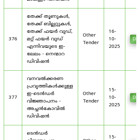
തേക്ക് തൂണുകൾ,
തേക്ക് ബില്ലറ്റുകൾ,
തേക്ക് ഫയർ വുഡ്,
16-
Other
376
മറ്റ് ഫയർ വുഡ്
10-
Do
Tender
എന്നിവയുടെ ഇ-
2025
ലേലം - നെന്മാറ
ഡിവിഷൻ
വനവൽക്കരണ
പ്രവൃത്തികൾക്കുള്ള
15-
ഇ-ടെൻഡർ
Other
377
10-
Do
വിജ്ഞാപനം -
Tender
2025
അച്ചൻകോവിൽ
ഡിവിഷൻ
ടെൻഡർ
15-