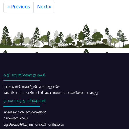
« Previous
Next »
മറ്റ് വെബ്സൈറ്റുകൾ
നാഷണൽ പോർട്ടൽ ഓഫ് ഇന്ത്യ
കേന്ദ്ര വനം പരിസ്ഥിതി കാലാവസ്ഥ വ്യതിയാന വകുപ്പ്
പ്രധാനപ്പെട്ട ലിങ്കുകൾ
ഓൺലൈൻ സേവനങ്ങൾ
ഡാഷ്ബോർഡ്
മുഖ്യമന്ത്രിയുടെ പരാതി പരിഹാരം