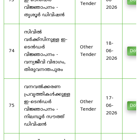
73
ഇ-ടെൻഡർ
06-
Dow
Tender
വിജ്ഞാപനം -
2026
തൃശൂർ ഡിവിഷൻ
സിവിൽ
വർക്ക്സിനുള്ള ഇ-
18-
ടെൻഡർ
Other
74
06-
Dow
വിജ്ഞാപനം -
Tender
2026
വന്യജീവി വിഭാഗം,
തിരുവനന്തപുരം
വനവൽക്കരണ
പ്രവൃത്തികൾക്കുള്ള
17-
ഇ-ടെൻഡർ
Other
75
06-
Dow
വിജ്ഞാപനം -
Tender
2026
നിലമ്പൂർ സൗത്ത്
ഡിവിഷൻ