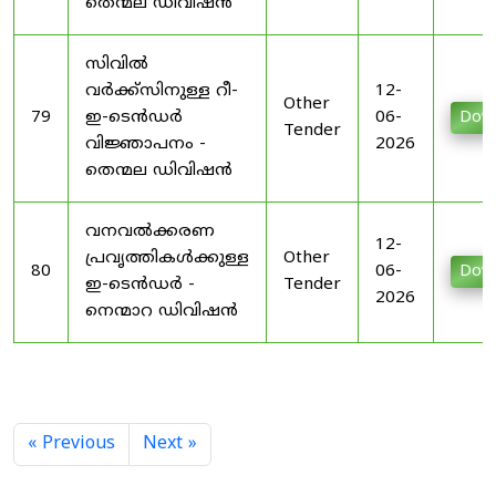
തെന്മല ഡിവിഷൻ
സിവിൽ
വർക്ക്സിനുള്ള റീ-
12-
Other
79
ഇ-ടെൻഡർ
06-
Dow
Tender
വിജ്ഞാപനം -
2026
തെന്മല ഡിവിഷൻ
വനവൽക്കരണ
12-
പ്രവൃത്തികൾക്കുള്ള
Other
80
06-
Dow
ഇ-ടെൻഡർ -
Tender
2026
നെന്മാറ ഡിവിഷൻ
« Previous
Next »