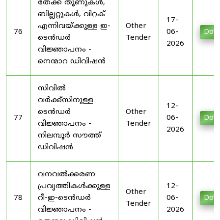
തേക്ക് തൂണുകൾ,
ബില്ലറ്റുകൾ, വിറക്
17-
എന്നിവയ്ക്കുള്ള ഇ-
Other
76
06-
Dow
ടെൻഡർ
Tender
2026
വിജ്ഞാപനം -
നെന്മാറ ഡിവിഷൻ
സിവിൽ
വർക്ക്‌സിനുള്ള
12-
ടെൻഡർ
Other
77
06-
Dow
വിജ്ഞാപനം -
Tender
2026
നിലമ്പൂർ സൗത്ത്
ഡിവിഷൻ
വനവൽക്കരണ
പ്രവൃത്തികൾക്കുള്ള
12-
Other
78
റീ-ഇ-ടെൻഡർ
06-
Dow
Tender
വിജ്ഞാപനം -
2026