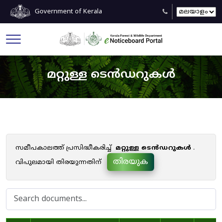
Government of Kerala
മറ്റുള്ള ടെൻഡറുകൾ
സമീപകാലത്ത് പ്രസിദ്ധീകരിച്ച്
മറ്റുള്ള ടെൻഡറുകൾ
.
തിരയുക
വിപുലമായി തിരയുന്നതിന്