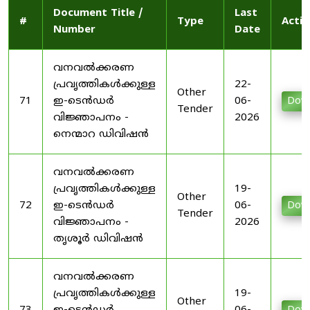
Document Title /
Last
#
Type
Actio
Number
Date
വനവൽക്കരണ
പ്രവൃത്തികൾക്കുള്ള
22-
Other
71
ഇ-ടെൻഡർ
06-
Dow
Tender
വിജ്ഞാപനം -
2026
നെന്മാറ ഡിവിഷൻ
വനവൽക്കരണ
പ്രവൃത്തികൾക്കുള്ള
19-
Other
72
ഇ-ടെൻഡർ
06-
Dow
Tender
വിജ്ഞാപനം -
2026
തൃശൂർ ഡിവിഷൻ
വനവൽക്കരണ
പ്രവൃത്തികൾക്കുള്ള
19-
Other