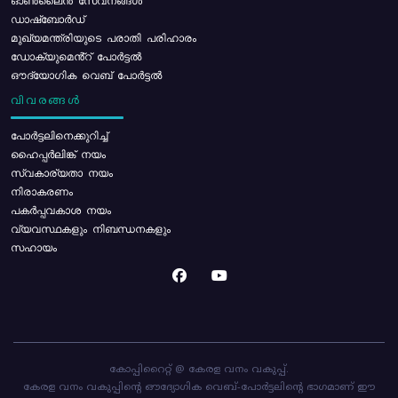
ഓൺലൈൻ സേവനങ്ങൾ
ഡാഷ്ബോർഡ്
മുഖ്യമന്ത്രിയുടെ പരാതി പരിഹാരം
ഡോക്യുമെൻ്റ് പോർട്ടൽ
ഔദ്യോഗിക വെബ് പോർട്ടൽ
വിവരങ്ങൾ
പോര്‍ട്ടലിനെക്കുറിച്ച്
ഹൈപ്പർലിങ്ക് നയം
സ്വകാര്യതാ നയം
നിരാകരണം
പകർപ്പവകാശ നയം
വ്യവസ്ഥകളും നിബന്ധനകളും
സഹായം
കോപ്പിറൈറ്റ് @ കേരള വനം വകുപ്പ്.
കേരള വനം വകുപ്പിന്റെ ഔദ്യോഗിക വെബ്-പോർട്ടലിന്റെ ഭാഗമാണ് ഈ