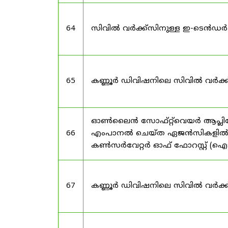
64
സിവിൽ വർക്ക്സിനുള്ള ഇ-ടെൻഡർ
65
കണ്ണൂർ ഡിവിഷനിലെ സിവിൽ വർക്
ഓൺലൈൻ സോഫ്റ്റ്‌വെയർ ആപ്ലിക്കേ
66
എംപാനൽ ചെയ്ത ഏജൻസികളിൽ നിന്ന
കൺസർവേറ്റർ ഓഫ് ഫോറസ്റ്റ് (ഐടി),
67
കണ്ണൂർ ഡിവിഷനിലെ സിവിൽ വർക്