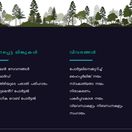
പ്പെട്ട ലിങ്കുകൾ
വിവരങ്ങൾ
ൻ സേവനങ്ങൾ
പോര്‍ട്ടലിനെക്കുറിച്ച്
ോർഡ്
ഹൈപ്പർലിങ്ക് നയം
്ത്രിയുടെ പരാതി പരിഹാരം
സ്വകാര്യതാ നയം
മെൻ്റ് പോർട്ടൽ
നിരാകരണം
ിക വെബ് പോർട്ടൽ
പകർപ്പവകാശ നയം
വ്യവസ്ഥകളും നിബന്ധനകളും
സഹായം