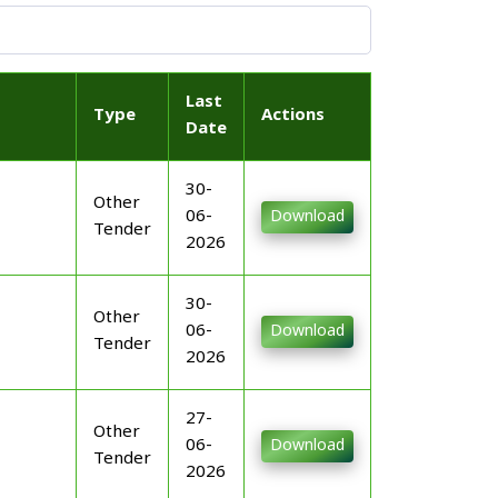
Last
Type
Actions
Date
30-
Other
06-
Download
Tender
2026
30-
Other
06-
Download
Tender
2026
27-
Other
06-
Download
Tender
2026