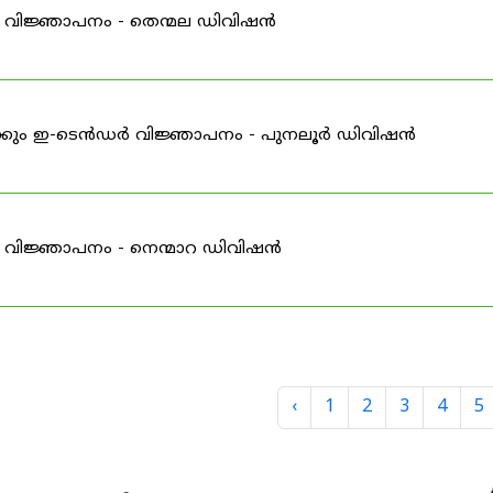
 വിജ്ഞാപനം - തെന്മല ഡിവിഷൻ
കൾക്കും ഇ-ടെൻഡർ വിജ്ഞാപനം - പുനലൂർ ഡിവിഷൻ
 വിജ്ഞാപനം - നെന്മാറ ഡിവിഷൻ
‹
1
2
3
4
5