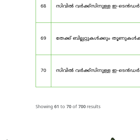
68
സിവിൽ വർക്ക്സിനുള്ള ഇ-ടെൻഡർ
69
തേക്ക് ബില്ലറ്റുകൾക്കും തൂണു
70
സിവിൽ വർക്ക്സിനുള്ള ഇ-ടെൻഡർ
Showing
61
to
70
of
700
results