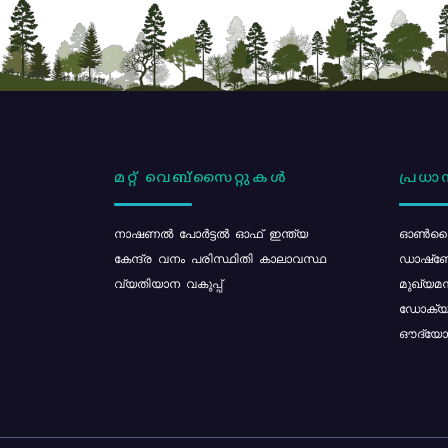
മറ്റ് വെബ്സൈറ്റുകൾ
പ്രധാന
നാഷണൽ പോർട്ടൽ ഓഫ് ഇന്ത്യ
ഓൺലൈ
കേന്ദ്ര വനം പരിസ്ഥിതി കാലാവസ്ഥ
ഡാഷ്ബ
വ്യതിയാന വകുപ്പ്
മുഖ്യമന
ഡോക്യു
ഔദ്യോഗ