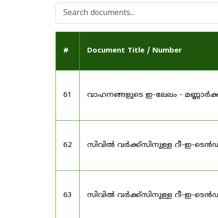
#
Document Title / Number
61
വാഹനങ്ങളുടെ ഇ-ലേലം - മണ്ണാർക്
62
സിവിൽ വർക്ക്സിനുള്ള റീ-ഇ-ടെ
63
സിവിൽ വർക്ക്സിനുള്ള റീ-ഇ-ടെ