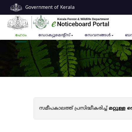
Government of Kerala
ഹോം
ഡോക്യുമെൻ്റ്സ്
സേവനങ്ങൾ
ബന
സമീപകാലത്ത് പ്രസിദ്ധീകരിച്ച്
മറ്റുള്