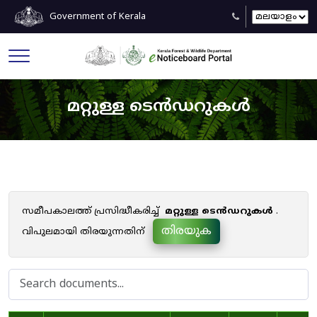
Government of Kerala
മറ്റുള്ള ടെൻഡറുകൾ
സമീപകാലത്ത് പ്രസിദ്ധീകരിച്ച്
മറ്റുള്ള ടെൻഡറുകൾ
.
തിരയുക
വിപുലമായി തിരയുന്നതിന്