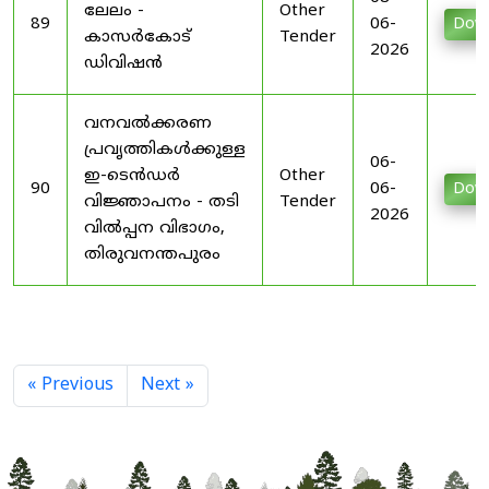
ലേലം -
Other
89
06-
Dow
കാസർകോട്
Tender
2026
ഡിവിഷൻ
വനവൽക്കരണ
പ്രവൃത്തികൾക്കുള്ള
06-
ഇ-ടെൻഡർ
Other
90
06-
Dow
വിജ്ഞാപനം - തടി
Tender
2026
വിൽപ്പന വിഭാഗം,
തിരുവനന്തപുരം
« Previous
Next »