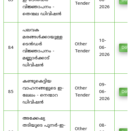
83
ഇ-ടെൻഡർ
06-
Dow
Tender
വിജ്ഞാപനം -
2026
തെന്മല ഡിവിഷൻ
പലവക
മരങ്ങൾക്കായുള്ള
10-
ടെൻഡർ
Other
84
06-
Dow
വിജ്ഞാപനം -
Tender
2026
മണ്ണാർക്കാട്
ഡിവിഷൻ
കണ്ടുകെട്ടിയ
09-
വാഹനങ്ങളുടെ ഇ-
Other
85
06-
Dow
ലേലം - നെന്മാറ
Tender
2026
ഡിവിഷൻ
അക്കേഷ്യ
തടിയുടെ പുനർ-ഇ-
08-
Other