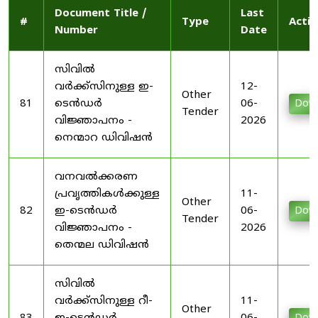
Document Title /
Last
#
Type
Actio
Number
Date
സിവിൽ
വർക്ക്സിനുള്ള ഇ-
12-
Other
81
ടെൻഡർ
06-
Dow
Tender
വിജ്ഞാപനം -
2026
നെന്മാറ ഡിവിഷൻ
വനവൽക്കരണ
പ്രവൃത്തികൾക്കുള്ള
11-
Other
82
ഇ-ടെൻഡർ
06-
Dow
Tender
വിജ്ഞാപനം -
2026
തെന്മല ഡിവിഷൻ
സിവിൽ
വർക്ക്സിനുള്ള റീ-
11-
Other