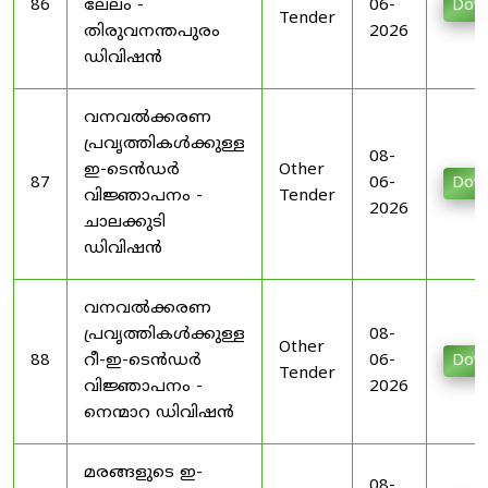
86
ലേലം -
06-
Dow
Tender
തിരുവനന്തപുരം
2026
ഡിവിഷൻ
വനവൽക്കരണ
പ്രവൃത്തികൾക്കുള്ള
08-
ഇ-ടെൻഡർ
Other
87
06-
Dow
വിജ്ഞാപനം -
Tender
2026
ചാലക്കുടി
ഡിവിഷൻ
വനവൽക്കരണ
പ്രവൃത്തികൾക്കുള്ള
08-
Other
88
റീ-ഇ-ടെൻഡർ
06-
Dow
Tender
വിജ്ഞാപനം -
2026
നെന്മാറ ഡിവിഷൻ
മരങ്ങളുടെ ഇ-
08-